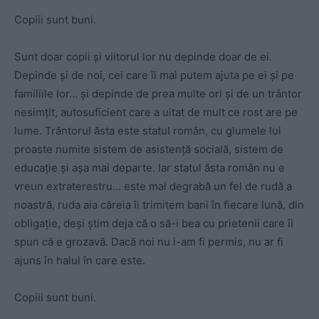
Copiii sunt buni.
Sunt doar copii și viitorul lor nu depinde doar de ei.
Depinde și de noi, cei care îi mai putem ajuta pe ei și pe
familiile lor… și depinde de prea multe ori și de un trântor
nesimțit, autosuficient care a uitat de mult ce rost are pe
lume. Trântorul ăsta este statul român, cu glumele lui
proaste numite sistem de asistență socială, sistem de
educație și așa mai departe. Iar statul ăsta român nu e
vreun extraterestru… este mai degrabă un fel de rudă a
noastră, ruda aia căreia îi trimitem bani în fiecare lună, din
obligație, deși știm deja că o să-i bea cu prietenii care îi
spun că e grozavă. Dacă noi nu i-am fi permis, nu ar fi
ajuns în halul în care este.
Copiii sunt buni.