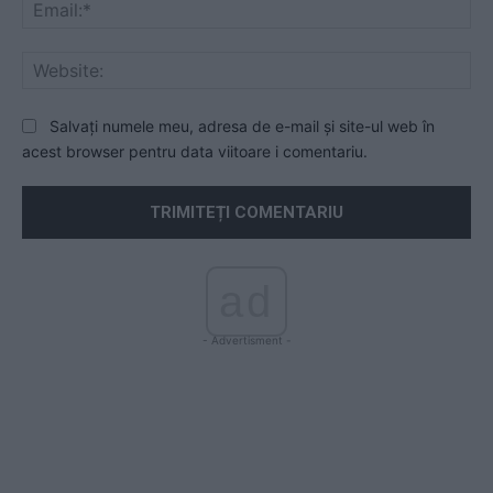
Ema
Web
Salvați numele meu, adresa de e-mail și site-ul web în
acest browser pentru data viitoare i comentariu.
ad
- Advertisment -