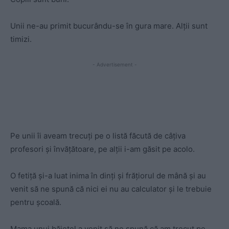
Unii ne-au primit bucurându-se în gura mare. Alții sunt
timizi.
- Advertisement -
Pe unii îi aveam trecuți pe o listă făcută de câțiva
profesori și învățătoare, pe alții i-am găsit pe acolo.
O fetiță și-a luat inima în dinți și frățiorul de mână și au
venit să ne spună că nici ei nu au calculator și le trebuie
pentru școală.
Mama unui băiețel a venit să ne spună că am trecut pe