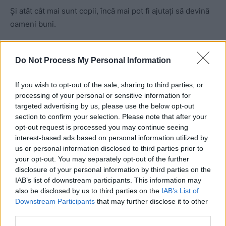
Și atât cât mai sunt copii, încă mai pot fi ajutați să devină
oameni buni.
Dacă ne va păsa îndeajuns. Și dacă vom face ce depinde
Do Not Process My Personal Information
de noi. Azi, mai degrabă decât mâine, sau la anu’, sau la
anu’ și la mulți ani!”
If you wish to opt-out of the sale, sharing to third parties, or
processing of your personal or sensitive information for
x
targeted advertising by us, please use the below opt-out
section to confirm your selection. Please note that after your
opt-out request is processed you may continue seeing
- Advertisement -
interest-based ads based on personal information utilized by
us or personal information disclosed to third parties prior to
your opt-out. You may separately opt-out of the further
disclosure of your personal information by third parties on the
IAB’s list of downstream participants. This information may
also be disclosed by us to third parties on the
IAB’s List of
Downstream Participants
that may further disclose it to other
TAGS
1 iunie
Brănești
donații
vlad voiculescu
third parties.
ziua copilului