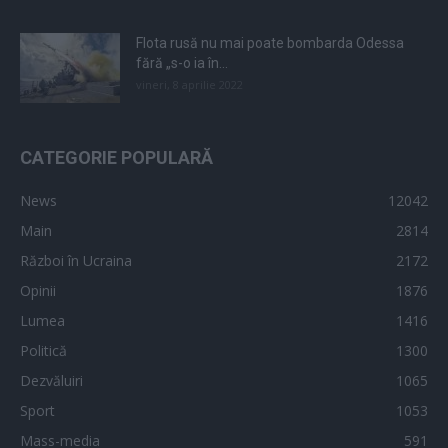
Flota rusă nu mai poate bombarda Odessa
fără „s-o ia în...
vineri, 8 aprilie 2022
CATEGORIE POPULARĂ
News
12042
Main
2814
Război în Ucraina
2172
Opinii
1876
Lumea
1416
Politică
1300
Dezvăluiri
1065
Sport
1053
Mass-media
591