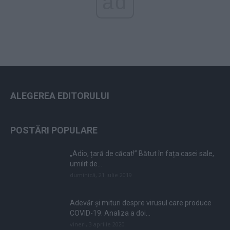
ad
ALEGEREA EDITORULUI
POSTĂRI POPULARE
„Adio, țară de căcat!” Bătut în fața casei sale,
umilit de...
duminică, 21 iulie 2019
Adevăr și mituri despre virusul care produce
COVID-19. Analiza a doi...
vineri, 3 aprilie 2020