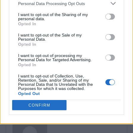
Personal Data Processing Opt Outs
I want to opt-out of the Sharing of my
personal data.
Opted In
I want to opt-out of the Sale of my
Personal Data.
Opted In
Articolul precedent
Articolul următor
I want to opt-out of processing my
Administrația PSD a
Dezvăluirea șocantă a unui
Personal Data for Targeted Advertising.
Sectorului 1 a încercat să
fost ministru: “Guvernele nu
Opted In
tragă pe sfoară Armata.
s-au înțeles la șpagă cu
Planul de urbanism pus în
informaticienii”, de aceea
I want to opt-out of Collection, Use,
Retention, Sale, and/or Sharing of my
dezbatere diferă de cel avizat
școlarii nu au nici azi
Personal Data that Is Unrelated with the
de MApN
biblioteca virtuală! PSD a
Purposes for which it was collected.
Opted Out
condus țara 6 ani din ultimii 8
CONFIRM
Alin Miron Stănescu