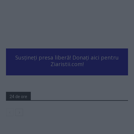
Susțineți presa liberă! Donați aici pentru
Ziaristii.com!
24 de ore