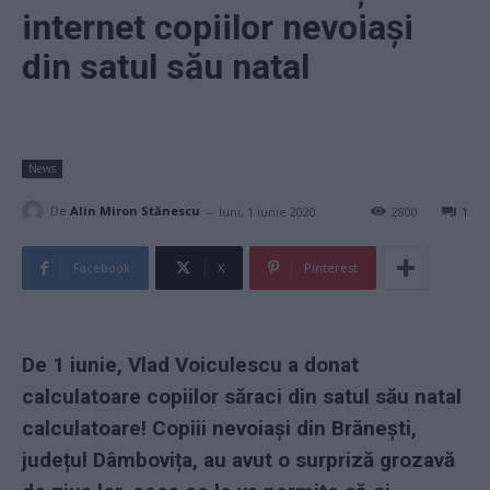
internet copiilor nevoiași
din satul său natal
News
-
De
Alin Miron Stănescu
luni, 1 iunie 2020
2800
1
Facebook
X
Pinterest
De 1 iunie,
Vlad Voiculescu
a donat
calculatoare copiilor săraci din satul său natal
calculatoare! Copiii nevoiași din Brănești,
județul Dâmbovița, au avut o surpriză grozavă