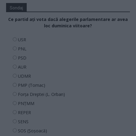
Sondaj
Ce partid ați vota dacă alegerile parlamentare ar avea
loc duminica viitoare?
USR
PNL
PSD
AUR
UDMR
PMP (Tomac)
Forța Dreptei (L. Orban)
PNȚMM
REPER
SENS
SOS (Șoșoacă)