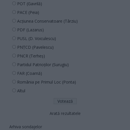
POT (Gavrilă)
PACE (Peia)
Acțiunea Conservatoare (Târziu)
PDF (Lazarus)
PUSL (D. Voiculescu)
PNȚCD (Pavelescu)
PNCR (Terheș)
Partidul Patrioților (Surugiu)
FAR (Coarnă)
România pe Primul Loc (Ponta)
Altul
Arată rezultatele
Arhiva sondajelor