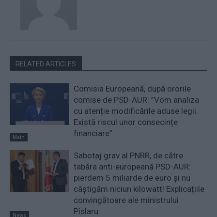
RELATED ARTICLES
Comisia Europeană, după ororile
comise de PSD-AUR: ”Vom analiza
cu atenție modificările aduse legii.
Există riscul unor consecințe
financiare”
Main
Sabotaj grav al PNRR, de către
tabăra anti-europeană PSD-AUR:
pierdem 5 miliarde de euro și nu
câștigăm niciun kilowatt! Explicațiile
convingătoare ale ministrului
Pîslaru
News