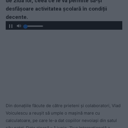
de ziua lor, ceea ce le va permite să-și
desfășoare activitatea școlară în condiții
decente.
Din donațiile făcute de către prieteni și colaboratori, Vlad
Voiculescu a reușit să umple o mașină mare cu
calculatoare, pe care le-a dat copiilor nevoiași din satul
său natal. Data aleasă – 1 iunie, Ziua Internațională a