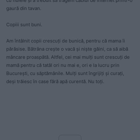
cu nuiele și a trebuit să tragem cablul de internet printr-o
gaură din tavan.
Copiii sunt buni.
Am întâlnit copii crescuți de bunică, pentru că mama îi
părăsise. Bătrâna crește o vacă și niște găini, ca să aibă
mâncare proaspătă. Altfel, cei mai mulți sunt crescuți de
mamă pentru că tatăl ori nu mai e, ori e la lucru prin
București, cu săptămânile. Mulți sunt îngrijiți și curați,
deși trăiesc în case fără apă curentă. Nu toți.