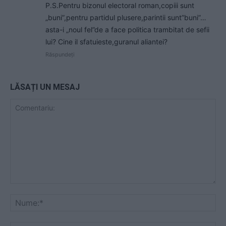
P.S.Pentru bizonul electoral roman,copiii sunt
„buni”,pentru partidul plusere,parintii sunt”buni”…
asta-i „noul fel”de a face politica trambitat de sefii
lui? Cine il sfatuieste,guranul aliantei?
Răspundeți
LĂSAȚI UN MESAJ
Comentariu:
Nu