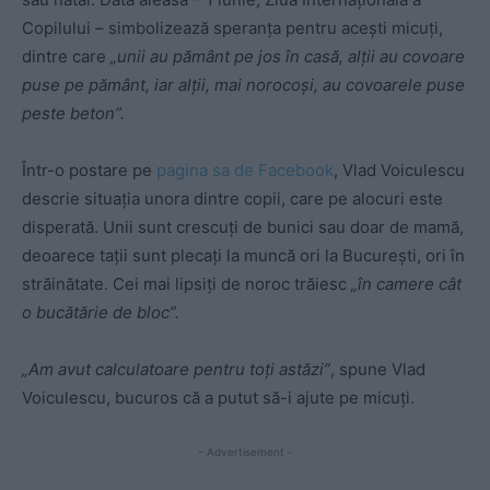
Copilului – simbolizează speranța pentru acești micuți,
dintre care
„unii au pământ pe jos în casă, alții au covoare
puse pe pământ, iar alții, mai norocoși, au covoarele puse
peste beton”.
Într-o postare pe
pagina sa de Facebook
, Vlad Voiculescu
descrie situația unora dintre copii, care pe alocuri este
disperată. Unii sunt crescuți de bunici sau doar de mamă,
deoarece tații sunt plecați la muncă ori la București, ori în
străinătate. Cei mai lipsiți de noroc trăiesc
„în camere cât
o bucătărie de bloc”.
„Am avut calculatoare pentru toți astăzi”
, spune Vlad
Voiculescu, bucuros că a putut să-i ajute pe micuți.
- Advertisement -