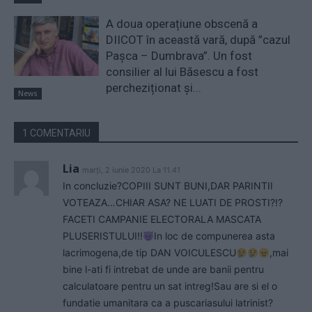
A doua operațiune obscenă a
DIICOT în această vară, după ”cazul
Pașca – Dumbrava”. Un fost
consilier al lui Băsescu a fost
percheziționat și...
News
1 COMENTARIU
Lia
marți, 2 iunie 2020 La 11.41
In concluzie?COPIII SUNT BUNI,DAR PARINTII
VOTEAZA…CHIAR ASA? NE LUATI DE PROSTI?!?
FACETI CAMPANIE ELECTORALA MASCATA
PLUSERISTULUI!!
In loc de compunerea asta
lacrimogena,de tip DAN VOICULESCU
,mai
bine l-ati fi intrebat de unde are banii pentru
calculatoare pentru un sat intreg!Sau are si el o
fundatie umanitara ca a puscariasului latrinist?