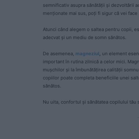
semnificativ asupra sănătății și dezvoltării 
menționate mai sus, poți fi sigur că vei face
Atunci când alegem o saltea pentru copii, e
adecvat și un mediu de somn sănătos.
De asemenea,
magneziul
,
un element esenți
important în rutina zilnică a celor mici. Mag
mușchilor și la îmbunătățirea calității somnu
copiilor poate completa beneficiile unei sal
sănătos.
Nu uita, confortul și sănătatea copilului tău
-