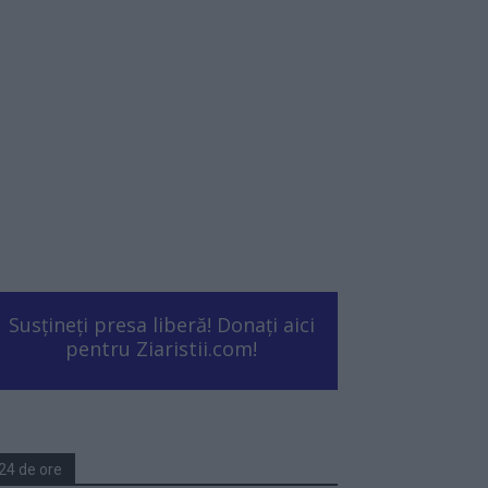
Susțineți presa liberă! Donați aici
pentru Ziaristii.com!
24 de ore