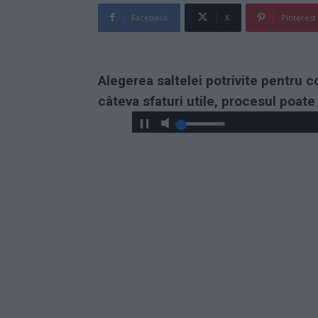
Facebook
X
Pinterest
Alegerea saltelei potrivite pentru co
câteva sfaturi utile, procesul poat