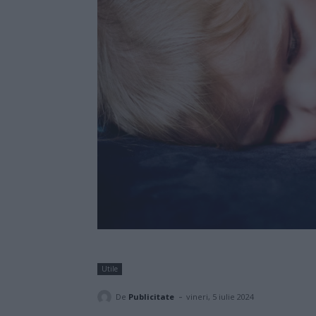
Utile
-
De
Publicitate
vineri, 5 iulie 2024