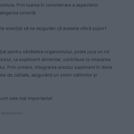
acestuia. Prin luarea în considerare a aspectelor
 alegerea corectă.
ste esențial să ne asigurăm că aceasta oferă suport
al pentru sănătatea organismului, poate juca un rol
neziul, ca supliment alimentar, contribuie la relaxarea
lui. Prin urmare, integrarea acestui supliment în dieta
tele de calitate, asigurând un somn odihnitor și
 sunt cele mai importante!
 Advertisement -