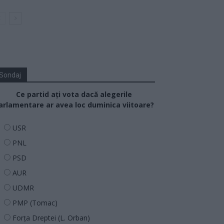
Sondaj
Ce partid ați vota dacă alegerile
arlamentare ar avea loc duminica viitoare?
USR
PNL
PSD
AUR
UDMR
PMP (Tomac)
Forța Dreptei (L. Orban)