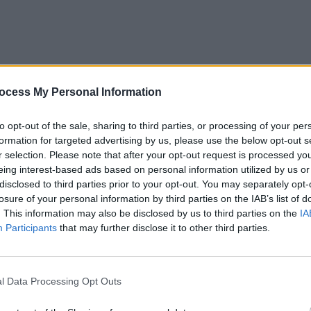
mnul liniștit al micuțului tău.
ocess My Personal Information
 calitate
to opt-out of the sale, sharing to third parties, or processing of your per
formation for targeted advertising by us, please use the below opt-out s
r selection. Please note that after your opt-out request is processed y
ii este esențială pentru dezvoltarea lor sănătoasă. O
eing interest-based ads based on personal information utilized by us or
ste vital pentru creșterea și dezvoltarea copiilor. În
disclosed to third parties prior to your opt-out. You may separately opt-
blemele de sănătate, cum ar fi durerile de spate sau
losure of your personal information by third parties on the IAB’s list of
. This information may also be disclosed by us to third parties on the
IA
Participants
that may further disclose it to other third parties.
ntru copii
l Data Processing Opt Outs
ă câteva aspecte pe care trebuie să le iei în
 să fie confortabilă și să susțină corect corpul