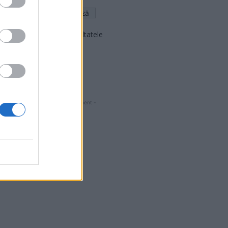
Arată rezultatele
Arhiva sondajelor
- Advertisment -