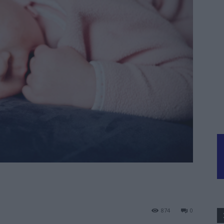
874
0