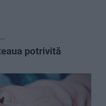
opii
teaua potrivită