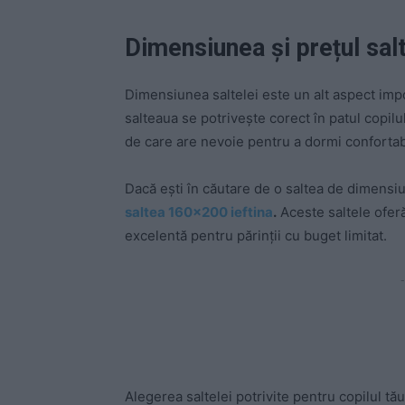
Dimensiunea și prețul salt
Dimensiunea saltelei este un alt aspect impo
salteaua se potrivește corect în patul copilul
de care are nevoie pentru a dormi confortab
Dacă ești în căutare de o saltea de dimensiun
saltea 160×200 ieftina
.
Aceste saltele ofer
excelentă pentru părinții cu buget limitat.
-
Alegerea saltelei potrivite pentru copilul t