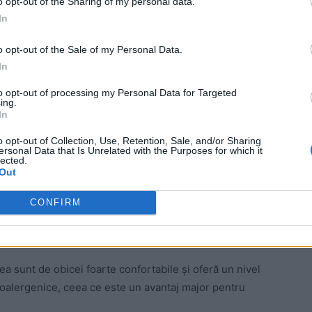
o opt-out of the Sharing of my personal data.
egi o saltea care este hipoalergenică și care are o
In
o opt-out of the Sale of my Personal Data.
In
 Advertisement -
to opt-out of processing my Personal Data for Targeted
ing.
In
o opt-out of Collection, Use, Retention, Sale, and/or Sharing
ersonal Data that Is Unrelated with the Purposes for which it
lected.
Out
CONFIRM
a sunt de obicei foarte confortabile și oferă un nivel
poalergenice, ceea ce este un avantaj major pentru