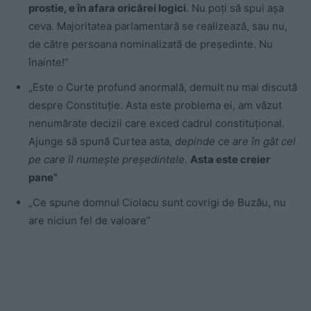
prostie, e în afara oricărei logici
. Nu poţi să spui aşa
ceva. Majoritatea parlamentară se realizează, sau nu,
de către persoana nominalizată de preşedinte. Nu
înainte!”
„Este o Curte profund anormală, demult nu mai discută
despre Constituţie. Asta este problema ei, am văzut
nenumărate decizii care exced cadrul constituţional.
Ajunge să spună Curtea asta,
depinde ce are în gât cel
pe care îl numeşte preşedintele
.
Asta este creier
pane”
„Ce spune domnul Ciolacu sunt covrigi de Buzău, nu
are niciun fel de valoare”