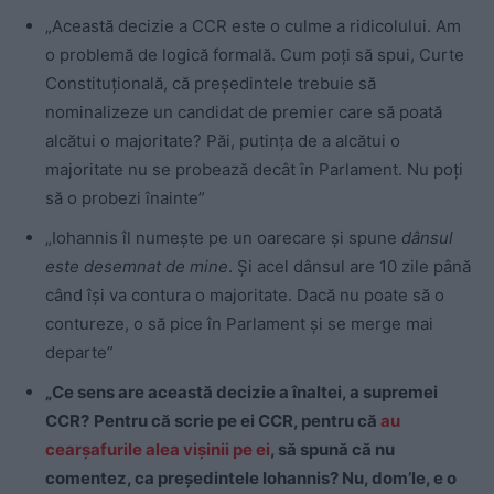
„Această decizie a CCR este o culme a ridicolului. Am
o problemă de logică formală. Cum poţi să spui, Curte
Constituţională, că preşedintele trebuie să
nominalizeze un candidat de premier care să poată
alcătui o majoritate? Păi, putinţa de a alcătui o
majoritate nu se probează decât în Parlament. Nu poţi
să o probezi înainte”
„Iohannis îl numeşte pe un oarecare şi spune
dânsul
este desemnat de mine
. Şi acel dânsul are 10 zile până
când îşi va contura o majoritate. Dacă nu poate să o
contureze, o să pice în Parlament şi se merge mai
departe”
„Ce sens are această decizie a înaltei, a supremei
CCR?
Pentru că scrie pe ei CCR, pentru că
au
cearşafurile alea vişinii pe ei
, să spună că nu
comentez, ca preşedintele Iohannis? Nu, dom’le, e o