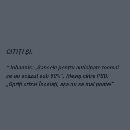
CITIȚI ȘI:
* Iohannis: „Şansele pentru anticipate tocmai
ce-au scăzut sub 50%”. Mesaj către PSD:
„Opriţi criza! Încetaţi, aşa nu se mai poate!”