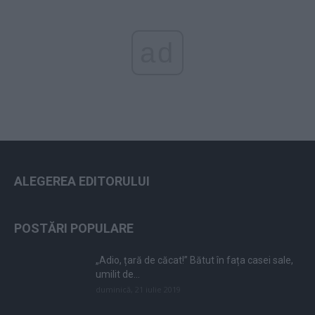
ad
ALEGEREA EDITORULUI
POSTĂRI POPULARE
„Adio, țară de căcat!” Bătut în fața casei sale,
umilit de...
duminică, 21 iulie 2019