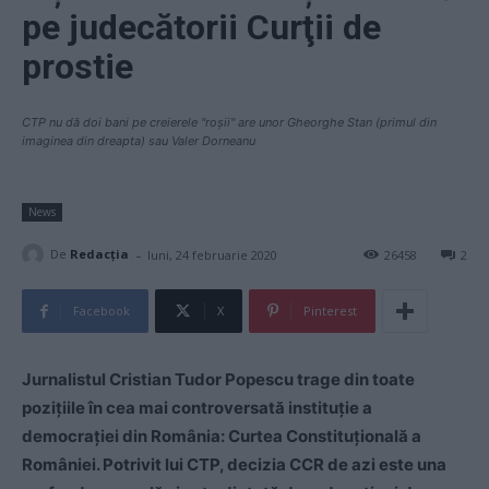
pe judecătorii Curţii de
prostie
CTP nu dă doi bani pe creierele "roşii" are unor Gheorghe Stan (primul din
imaginea din dreapta) sau Valer Dorneanu
News
-
De
Redacţia
luni, 24 februarie 2020
26458
2
Facebook
X
Pinterest
Jurnalistul Cristian Tudor Popescu trage din toate
poziţiile în cea mai controversată instituţie a
democraţiei din România: Curtea Constituţională a
României. Potrivit lui CTP, decizia CCR de azi este una