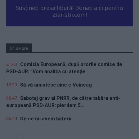
Susțineți presa liberă! Donați aici pentru
Ziaristii.com!
24 de ore
21.40
Comisia Europeană, după ororile comise de
PSD-AUR: ”Vom analiza cu atenție...
19.50
Să vă amintesc cine e Voineag
08.47
Sabotaj grav al PNRR, de către tabăra anti-
europeană PSD-AUR: pierdem 5...
06.44
De ce nu avem baterii