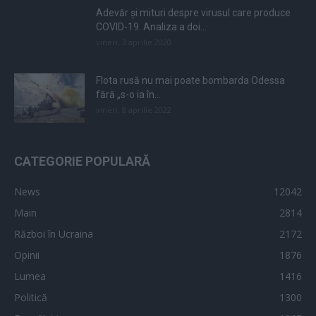
Adevăr și mituri despre virusul care produce
COVID-19. Analiza a doi...
vineri, 3 aprilie 2020
Flota rusă nu mai poate bombarda Odessa
fără „s-o ia în...
vineri, 8 aprilie 2022
CATEGORIE POPULARĂ
News
12042
Main
2814
Război în Ucraina
2172
Opinii
1876
Lumea
1416
Politică
1300