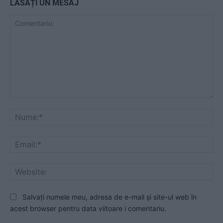
LĂSAȚI UN MESAJ
Comentariu:
Nu
Ema
Web
Salvați numele meu, adresa de e-mail și site-ul web în
acest browser pentru data viitoare i comentariu.