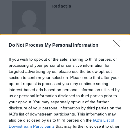
Redacţia
Do Not Process My Personal Information
RELATED ARTICLES
If you wish to opt-out of the sale, sharing to third parties, or
processing of your personal or sensitive information for
Comisia Europeană, după ororile
targeted advertising by us, please use the below opt-out
comise de PSD-AUR: ”Vom analiza
section to confirm your selection. Please note that after your
cu atenție modificările aduse legii.
opt-out request is processed you may continue seeing
Există riscul unor consecințe
interest-based ads based on personal information utilized by
us or personal information disclosed to third parties prior to
financiare”
Main
your opt-out. You may separately opt-out of the further
disclosure of your personal information by third parties on the
Sabotaj grav al PNRR, de către
IAB’s list of downstream participants. This information may
tabăra anti-europeană PSD-AUR:
also be disclosed by us to third parties on the
IAB’s List of
pierdem 5 miliarde de euro și nu
Downstream Participants
that may further disclose it to other