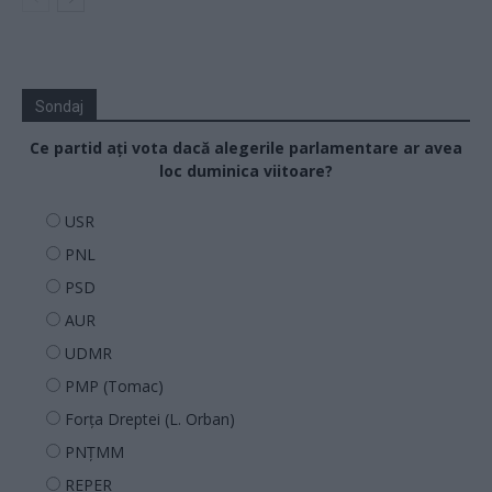
Sondaj
Ce partid ați vota dacă alegerile parlamentare ar avea
loc duminica viitoare?
USR
PNL
PSD
AUR
UDMR
PMP (Tomac)
Forța Dreptei (L. Orban)
PNȚMM
REPER