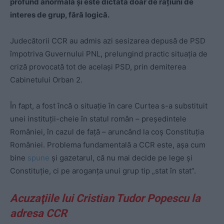
profund anormală şi este dictată doar de raţiuni de
interes de grup, fără logică.
Judecătorii CCR au admis azi sesizarea depusă de PSD
împotriva Guvernului PNL, prelungind practic situaţia de
criză provocată tot de acelaşi PSD, prin demiterea
Cabinetului Orban 2.
În fapt, a fost încă o situaţie în care Curtea s-a substituit
unei instituţii-cheie în statul român – preşedintele
României, în cazul de faţă – aruncând la coş Constituţia
României. Problema fundamentală a CCR este, aşa cum
bine
spune
şi gazetarul, că nu mai decide pe lege şi
Constituţie, ci pe aroganţa unui grup tip „stat în stat”.
Acuzaţiile lui Cristian Tudor Popescu la
adresa CCR