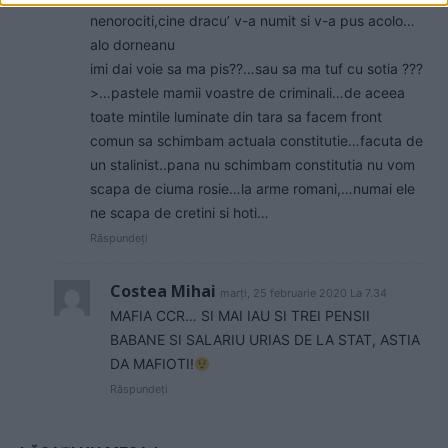
nenorociti,cine dracu’ v-a numit si v-a pus acolo…
alo dorneanu
imi dai voie sa ma pis??…sau sa ma tuf cu sotia ???
>…pastele mamii voastre de criminali…de aceea
toate mintile luminate din tara sa facem front
comun sa schimbam actuala constitutie…facuta de
un stalinist..pana nu schimbam constitutia nu vom
scapa de ciuma rosie…la arme romani,…numai ele
ne scapa de cretini si hoti…
Răspundeți
Costea Mihai
marți, 25 februarie 2020 La 7.34
MAFIA CCR… SI MAI IAU SI TREI PENSII
BABANE SI SALARIU URIAS DE LA STAT, ASTIA
DA MAFIOTI!
Răspundeți