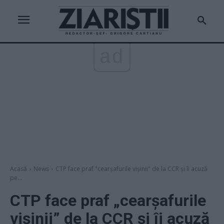
ad
Acasă
News
CTP face praf "cearşafurile vişinii" de la CCR şi îi acuză
pe...
CTP face praf „cearşafurile
vişinii” de la CCR şi îi acuză