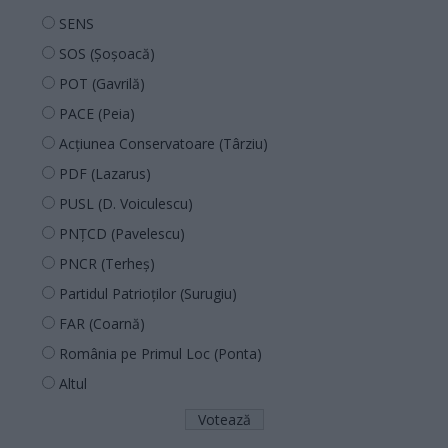
SENS
SOS (Șoșoacă)
POT (Gavrilă)
PACE (Peia)
Acțiunea Conservatoare (Târziu)
PDF (Lazarus)
PUSL (D. Voiculescu)
PNȚCD (Pavelescu)
PNCR (Terheș)
Partidul Patrioților (Surugiu)
FAR (Coarnă)
România pe Primul Loc (Ponta)
Altul