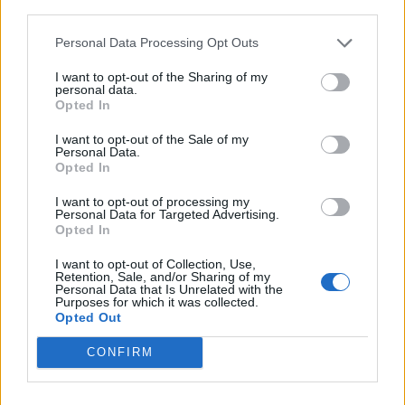
câștigăm niciun kilowatt! Explicațiile
third parties.
convingătoare ale ministrului
Pîslaru
Personal Data Processing Opt Outs
News
I want to opt-out of the Sharing of my
A doua operațiune obscenă a
personal data.
DIICOT în această vară, după ”cazul
Opted In
Pașca – Dumbrava”. Un fost
I want to opt-out of the Sale of my
consilier al lui Băsescu a fost
Personal Data.
percheziționat și...
Opted In
News
I want to opt-out of processing my
Personal Data for Targeted Advertising.
2 COMENTARII
Opted In
I want to opt-out of Collection, Use,
rammstein
luni, 24 februarie 2020 La 21.06
Retention, Sale, and/or Sharing of my
Personal Data that Is Unrelated with the
felicitari dle popescu !!!…tara asta nu se mai poate
Purposes for which it was collected.
caca fara acordul ccr-ului !!!…nu vi se pare ca
Opted Out
trogloditii astia au pus stapanire pe romania ???>…
CONFIRM
romania nu mai are
Presedinte,Guvern,parlament,justitie….ARE IN
SCHIMB CCR!!!…ia mai duceti-va dracului de