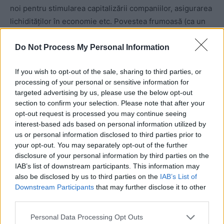
noi pentru stimularea capitalizării companiilor, asigurarea
lichidităților în economie etc. Povestea frumoasă (ca un
basm!) despre economie pe care o cuprinde moțiunea lui
Orban e plină de alte minuni, pe care vă las să le aflați…
Do Not Process My Personal Information
sfătuindu-vă să nu uitați vreo clipă că este vorba despre
If you wish to opt-out of the sale, sharing to third parties, or
mai mult decât un basm povestit de un poltician versat!
processing of your personal or sensitive information for
targeted advertising by us, please use the below opt-out
section to confirm your selection. Please note that after your
opt-out request is processed you may continue seeing
interest-based ads based on personal information utilized by
us or personal information disclosed to third parties prior to
your opt-out. You may separately opt-out of the further
disclosure of your personal information by third parties on the
IAB’s list of downstream participants. This information may
ad
also be disclosed by us to third parties on the
IAB’s List of
Downstream Participants
that may further disclose it to other
third parties.
Personal Data Processing Opt Outs