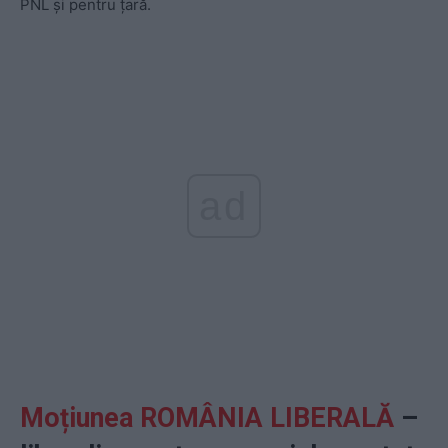
PNL și pentru țară.
ad
Moțiunea ROMÂNIA LIBERALĂ
–