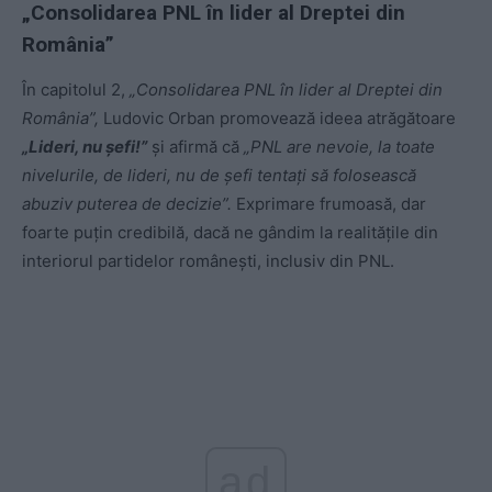
„Consolidarea PNL în lider al Dreptei din
România”
În capitolul 2,
„Consolidarea PNL în lider al Dreptei din
România”,
Ludovic Orban promovează ideea atrăgătoare
„Lideri, nu șefi!”
și afirmă că
„PNL are nevoie, la toate
nivelurile, de lideri, nu de șefi tentați să folosească
abuziv puterea de decizie”.
Exprimare frumoasă, dar
foarte puțin credibilă, dacă ne gândim la realitățile din
interiorul partidelor românești, inclusiv din PNL.
ad