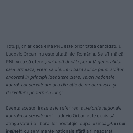
Totuși, chiar dacă elita PNL este prioritatea candidatului
Ludovic Orban, nu este uitată nici România. Se afirmă că
PNL vrea să ofere
„mai mult decât speranță generațiilor
care urmează, vrem să oferim o bază solidă pentru viitor,
ancorată în principii identitare clare, valori naționale
liberal-conservatoare și o direcție de modernizare și
dezvoltare pe termen lung”.
Esența acestei fraze este referirea la
„valorile naționale
liberal-conservatoare”.
Ludovic Orban este decis să
atragă voturile liberalilor nostalgici după lozinca
„Prin noi
înșine!”,
cu sentimente naționale (fără a fi neapărat