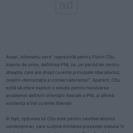
ad
Acest „kilometru zero” reprezintă pentru Florin Cîțu,
înainte de orice, definirea PNL ca
„un partid de centru-
dreapta, care are drept curente principale liberalismul,
creștin-democrația și conservatorismul”.
Aparent, Cîțu
ezită să ofere explicit o soluție pentru rezolvarea
problemei definirii orientării liberale a PNL și afirmă
existența a trei curente liberale.
În fapt, opțiunea lui Cîțu este pentru neoliberalismul
contemporan, care susține limitarea prezenței statului în