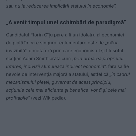
sau nu la reducerea implicării statului în economie”.
„A venit timpul unei schimbări de paradigmă”
Candidatul Florin Cîțu pare a fi un idolatru al economiei
de piață în care singura reglementare este de „mâna
invizibilă”, o metaforă prin care economistul și filosoful
scoțian Adam Smith arăta cum
„prin urmarea propriului
interes, indivizii stimulează indirect economia”,
fără să fie
nevoie de intervenția majoră a statului, astfel că
„în cadrul
mecanismului pieței, guvernat de acest principiu,
acțiunile cele mai eficiente și benefice vor fi și cele mai
profitabile”
(vezi Wikipedia).