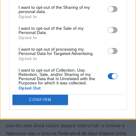
I want to opt-out of the Sharing of my
personal data.
Opted In
„Proiectul nostru pentru România”
povestește la fel de
I want to opt-out of the Sale of my
frumos despre descentralizarea resurselor și autonomia
Personal Data.
Opted In
locală, digitalizarea administrației publice (dă bine!),
principiile solidarității sociale, educația care asigură
I want to opt-out of processing my
Personal Data for Targeted Advertising.
șanse pentru toți, despre un sistem de sănătate mai bun
Opted In
și mai accesibil, protecția familiei, grija pentru persoanele
în vârstă, Justiție egală pentru toți, protecția patrimoniului
I want to opt-out of Collection, Use,
Retention, Sale, and/or Sharing of my
cultural etc.
Personal Data that Is Unrelated with the
Purposes for which it was collected.
Opted Out
Referitor la politica externă, moțiunea lui Orban reafirmă
CONFIRM
loialitatea față de Uniunea Europeană și NATO, precum și
sprijinul pentru
„parcursul european al Republicii
Moldova”.
Totuși, Ludovic Orban nu optează fățiș pentru
una din cele două viziuni despre viitorul UE: o Uniune a
Naționilor sau o Uniune Federativă de tipul Statele Unite