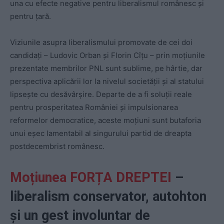
una cu efecte negative pentru liberalismul românesc și
pentru țară.
Viziunile asupra liberalismului promovate de cei doi
candidați – Ludovic Orban și Florin Cîțu – prin moțiunile
prezentate membrilor PNL sunt sublime, pe hârtie, dar
perspectiva aplicării lor la nivelul societății și al statului
lipsește cu desăvârșire. Departe de a fi soluții reale
pentru prosperitatea României și impulsionarea
reformelor democratice, aceste moțiuni sunt butaforia
unui eșec lamentabil al singurului partid de dreapta
postdecembrist românesc.
Moțiunea FORȚA DREPTEI
–
liberalism conservator, autohton
și un gest involuntar de