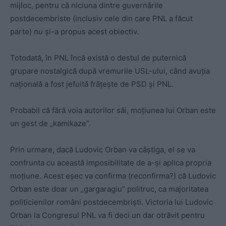
mijloc, pentru că niciuna dintre guvernările
postdecembriste (inclusiv cele din care PNL a făcut
parte) nu și-a propus acest obiectiv.
Totodată, în PNL încă există o destul de puternică
grupare nostalgică după vremurile USL-ului, când avuția
națională a fost jefuită frățește de PSD și PNL.
Probabil că fără voia autorilor săi, moțiunea lui Orban este
un gest de „kamikaze”.
Prin urmare, dacă Ludovic Orban va câștiga, el se va
confrunta cu această imposibilitate de a-și aplica propria
moțiune. Acest eșec va confirma (reconfirma?) că Ludovic
Orban este doar un „gargaragiu” politruc, ca majoritatea
politicienilor români postdecembriști. Victoria lui Ludovic
Orban la Congresul PNL va fi deci un dar otrăvit pentru