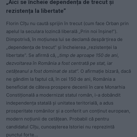
„Aici se încheie dependența de trecut și
rezistența la libertate”
Florin Cîțu nu caută sprijin în trecut (cum face Orban prin
apelul la seculara lozincă liberală „Prin noi înșine!”).
Dimpotrivă, în moțiunea lui se declamă despărțirea de
„dependența de trecut” și încheierea „rezistenței la
libertate”. Se afirmă că,
„timp de aproape 150 de ani,
dezvoltarea în România a fost centrată pe stat, iar
cetățeanul a fost dominat de stat”.
O afirmație bizară, dacă
ne gândim la faptul că, în cei 150 de ani, România a
beneficiat de câteva prospere decenii în care Monarhia
Constițională a modernizat statul român, i-a dobândit
independența statală și unitatea teritorială, a adus
prosperitate românilor și a conferit un conținut european,
modern noțiunii de cetățean. Probabil că pentru
candidatul Cîțu, cunoașterea Istoriei nu reprezintă
punctul forte…