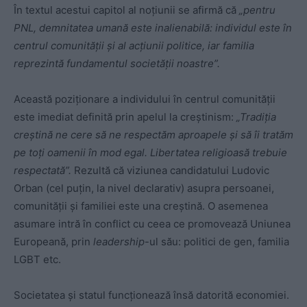
În textul acestui capitol al noțiunii se afirmă că
„pentru
PNL, demnitatea umană este inalienabilă: individul este în
centrul comunității și al acțiunii politice, iar familia
reprezintă fundamentul societății noastre”.
Această poziționare a individului în centrul comunității
este imediat definită prin apelul la creștinism:
„Tradiția
creștină ne cere să ne respectăm aproapele și să îi tratăm
pe toți oamenii în mod egal. Libertatea religioasă trebuie
respectată”.
Rezultă că viziunea candidatului Ludovic
Orban (cel puțin, la nivel declarativ) asupra persoanei,
comunității și familiei este una creștină. O asemenea
asumare intră în conflict cu ceea ce promovează Uniunea
Europeană, prin
leadership
-ul său: politici de gen, familia
LGBT etc.
Societatea și statul funcționează însă datorită economiei.