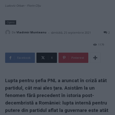
Ludovic Orban - Florin Cîțu
Opinii
-
De
Vladimir Munteanu
sâmbătă, 25 septembrie 2021
2
1179
Facebook
X
Pinterest
Lupta pentru șefia PNL a aruncat în criză atât
partidul, cât mai ales țara. Asistăm la un
fenomen fără precedent în istoria post-
decembristă a României: lupta internă pentru
putere din partidul aflat la guvernare este atât