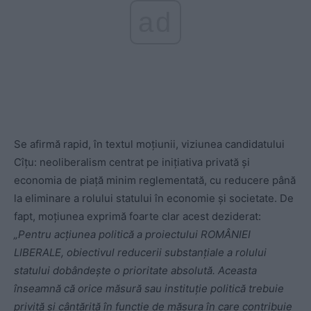
ad
Se afirmă rapid, în textul moțiunii, viziunea candidatului
Cîțu: neoliberalism centrat pe inițiativa privată și
economia de piață minim reglementată, cu reducere până
la eliminare a rolului statului în economie și societate. De
fapt, moțiunea exprimă foarte clar acest deziderat:
„Pentru acțiunea politică a proiectului ROMÂNIEI
LIBERALE, obiectivul reducerii substanțiale a rolului
statului dobândește o prioritate absolută. Aceasta
înseamnă că orice măsură sau instituție politică trebuie
privită și cântărită în funcție de măsura în care contribuie