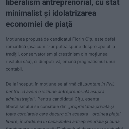
liberalism antreprenorial, cu stat
minimalist și idolatrizarea
economiei de piață
Moțiunea propusă de candidatul Florin Cîțu este defel
romantică (așa cum s-ar putea spune despre apelul la
tradiții, conservatorism și creștinism din moțiunea
rivalului său), ci dimpotrivă, emană pragmatismul unui
contabil.
De la început, în moțiune se afirmă că
„suntem în PNL
pentru că avem o viziune antreprenorială asupra
administrației”
. Pentru candidatul Cîțu, esența
liberalismului se consituie din „
proprietatea privată și
toate corolarele care decurg din aceasta – ordinea pieței
libere, încrederea în capacitatea antreprenorială și buna
funcționare a democrației”,
chestiuni despre care actualul