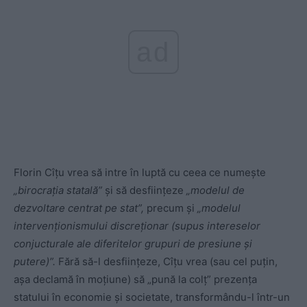
ad
Florin Cîțu vrea să intre în luptă cu ceea ce numește
„birocrația statală”
și să desființeze
„modelul de
dezvoltare centrat pe stat”,
precum și
„modelul
intervenționismului discreționar (supus intereselor
conjucturale ale diferitelor grupuri de presiune și
putere)”.
Fără să-l desființeze, Cîțu vrea (sau cel puțin,
așa declamă în moțiune) să „pună la colț” prezența
statului în economie și societate, transformându-l într-un