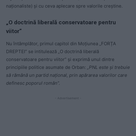
naționaliste) și cu ceva aplecare spre valorile creștine.
„O doctrină liberală conservatoare pentru
viitor”
Nu întâmplător, primul capitol din Moțiunea „FORȚA
DREPTEI” se intitulează „O doctrină liberală
conservatoare pentru viitor” și exprimă unul dintre
principiile politice asumate de Orban:
„PNL este și trebuie
să rămână un partid național, prin apărarea valorilor care
definesc poporul român”.
- Advertisement -