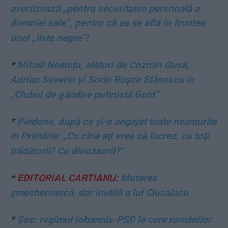
avertizează „pentru securitatea personală a
domniei sale”, pentru că ea se află în fruntea
unei „liste negre”!
*
Mihail Neamțu, alături de Cozmin Gușă,
Adrian Severin și Sorin Roșca Stănescu în
„Clubul de gândire putinistă Gold”
*
Piedone, după ce și-a angajat toate neamurile
în Primărie: „Cu cine aţi vrea să lucrez, cu toţi
trădătorii? Cu dinozaurii?”
*
EDITORIAL CARTIANU:
Mutarea
șmecherească, dar inutilă a lui Ciucalacu
*
Șoc: regimul Iohannis-PSD le cere românilor