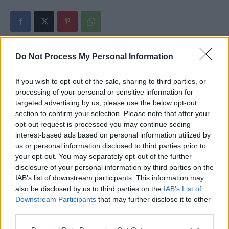
Do Not Process My Personal Information
Articolul precedent
Articolul următor
Iohannis, desființat în „Le
VIDEO. Dronele-kamikaze
If you wish to opt-out of the sale, sharing to third parties, or
Figaro“: „Nu a înțeles nimic.
ucrainene au făcut ravagii pe
processing of your personal or sensitive information for
Nu are calitățile necesare
teritoriul Rusiei. S-au prăbușit
targeted advertising by us, please use the below opt-out
pentru funcția de secretar
cu cantități mari de explozibil
section to confirm your selection. Please note that after your
general al NATO”
peste mai multe uzine
opt-out request is processed you may continue seeing
strategice din Moscova,
interest-based ads based on personal information utilized by
Ekaterinburg și Ielabuga
us or personal information disclosed to third parties prior to
your opt-out. You may separately opt-out of the further
disclosure of your personal information by third parties on the
IAB’s list of downstream participants. This information may
also be disclosed by us to third parties on the
IAB’s List of
Redacţia
Downstream Participants
that may further disclose it to other
third parties.