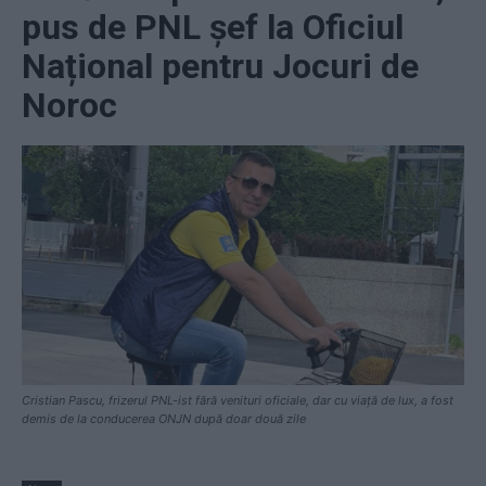
pus de PNL șef la Oficiul
Național pentru Jocuri de
Noroc
Cristian Pascu, frizerul PNL-ist fără venituri oficiale, dar cu viață de lux, a fost
demis de la conducerea ONJN după doar două zile