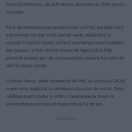
Iulian Dumitrescu, de la Prahova, anchetat de DNA pentru
corupție.
Pare de domeniul suprarealismului ca PSD, partidul care
a promovat cei mai mulți pierde-vară, neisprăviți și
corupți în funcții-cheie, să facă scandal pe acest subiect,
dar ocazia i-a fost oferită tocmai de faptul că și PNL
practică același gen de contraselecție pentru funcțiile de
vârf în statul român.
Cristian Pascu, omul desemnat de PNL să conducă ONJN,
n-are nicio legătură cu domeniul jocurilor de noroc. Este
calificat drept coafor și a făcut facultatea de drept la
universitatea particulară Hyperion la 32 de ani.
- Advertisement -