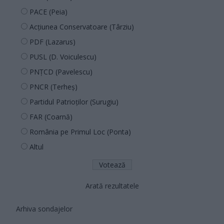
PACE (Peia)
Acțiunea Conservatoare (Târziu)
PDF (Lazarus)
PUSL (D. Voiculescu)
PNȚCD (Pavelescu)
PNCR (Terheș)
Partidul Patrioților (Surugiu)
FAR (Coarnă)
România pe Primul Loc (Ponta)
Altul
Arată rezultatele
Arhiva sondajelor