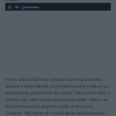
Pentru liderul PSD care conduce Guvernul, scandalul
izbucnit a venit mănușă, el profitând ca să le tragă un șut
pe sub masă „partenerilor de coaliție“. Nu e prima oară, în
ultimele zile, când Ciolacu procedează astfel. Când s-au
făcut listele pentru alegerile locale, el le-a cerut
„indignat“ PNL-iștilor să-l scoată de pe listă pe baronul