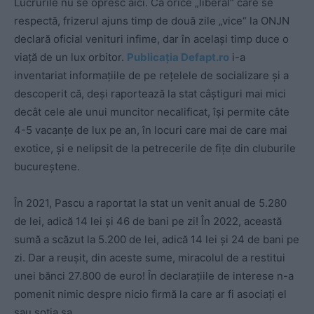
Lucrurile nu se opresc aici. Ca orice „liberal“ care se
respectă, frizerul ajuns timp de două zile „vice“ la ONJN
declară oficial venituri infime, dar în același timp duce o
viață de un lux orbitor.
Publicația Defapt.ro
i-a
inventariat informațiile de pe rețelele de socializare și a
descoperit că, deși raportează la stat câștiguri mai mici
decât cele ale unui muncitor necalificat, își permite câte
4-5 vacanțe de lux pe an, în locuri care mai de care mai
exotice, și e nelipsit de la petrecerile de fițe din cluburile
bucureștene.
În 2021, Pascu a raportat la stat un venit anual de 5.280
de lei, adică 14 lei și 46 de bani pe zi! În 2022, această
sumă a scăzut la 5.200 de lei, adică 14 lei și 24 de bani pe
zi. Dar a reușit, din aceste sume, miracolul de a restitui
unei bănci 27.800 de euro! În declarațiile de interese n-a
pomenit nimic despre nicio firmă la care ar fi asociați el
sau soția sa.