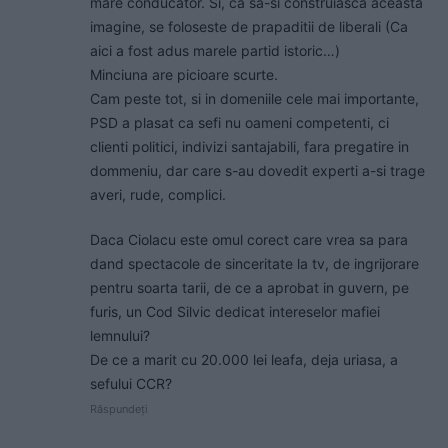
mare conducator. Si, ca sa-si construiasca aceasta
imagine, se foloseste de prapaditii de liberali (Ca
aici a fost adus marele partid istoric…)
Minciuna are picioare scurte.
Cam peste tot, si in domeniile cele mai importante,
PSD a plasat ca sefi nu oameni competenti, ci
clienti politici, indivizi santajabili, fara pregatire in
dommeniu, dar care s-au dovedit experti a-si trage
averi, rude, complici.
Daca Ciolacu este omul corect care vrea sa para
dand spectacole de sinceritate la tv, de ingrijorare
pentru soarta tarii, de ce a aprobat in guvern, pe
furis, un Cod Silvic dedicat intereselor mafiei
lemnului?
De ce a marit cu 20.000 lei leafa, deja uriasa, a
sefului CCR?
Răspundeți