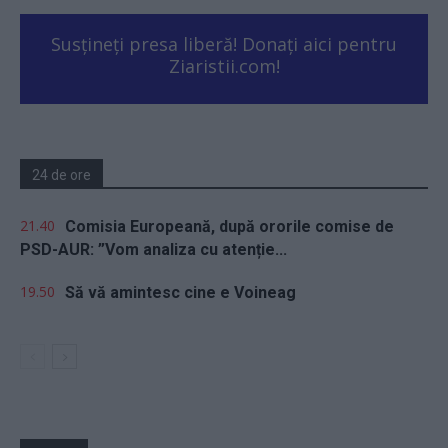
Susțineți presa liberă! Donați aici pentru
Ziaristii.com!
24 de ore
21.40
Comisia Europeană, după ororile comise de
PSD-AUR: ”Vom analiza cu atenție...
19.50
Să vă amintesc cine e Voineag