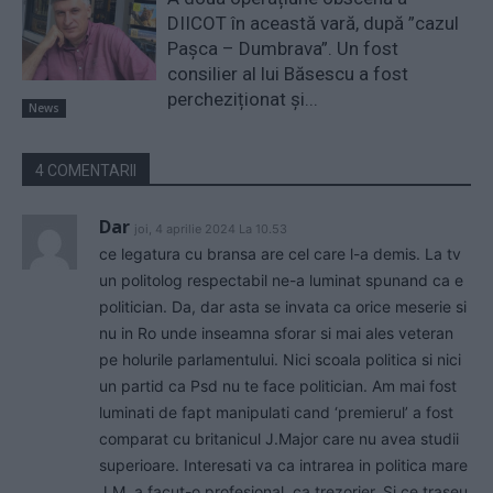
DIICOT în această vară, după ”cazul
Pașca – Dumbrava”. Un fost
consilier al lui Băsescu a fost
percheziționat și...
News
4 COMENTARII
Dar
joi, 4 aprilie 2024 La 10.53
ce legatura cu bransa are cel care l-a demis. La tv
un politolog respectabil ne-a luminat spunand ca e
politician. Da, dar asta se invata ca orice meserie si
nu in Ro unde inseamna sforar si mai ales veteran
pe holurile parlamentului. Nici scoala politica si nici
un partid ca Psd nu te face politician. Am mai fost
luminati de fapt manipulati cand ‘premierul’ a fost
comparat cu britanicul J.Major care nu avea studii
superioare. Interesati va ca intrarea in politica mare
J.M. a facut-o profesional, ca trezorier. Si ce traseu