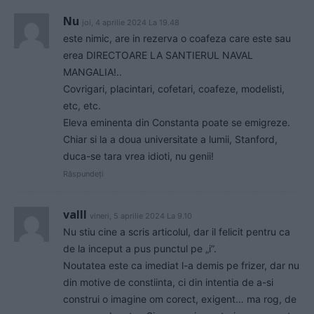
Nu
joi, 4 aprilie 2024 La 19.48
este nimic, are in rezerva o coafeza care este sau
erea DIRECTOARE LA SANTIERUL NAVAL
MANGALIA!..
Covrigari, placintari, cofetari, coafeze, modelisti,
etc, etc.
Eleva eminenta din Constanta poate se emigreze.
Chiar si la a doua universitate a lumii, Stanford,
duca-se tara vrea idioti, nu genii!
Răspundeți
valll
vineri, 5 aprilie 2024 La 9.10
Nu stiu cine a scris articolul, dar il felicit pentru ca
de la inceput a pus punctul pe „i”.
Noutatea este ca imediat l-a demis pe frizer, dar nu
din motive de constiinta, ci din intentia de a-si
construi o imagine om corect, exigent… ma rog, de