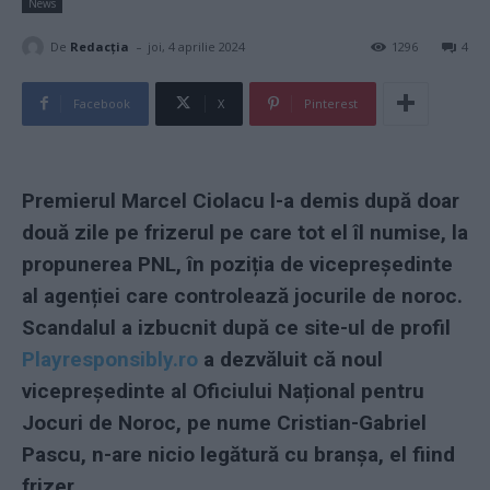
News
-
De
Redacţia
joi, 4 aprilie 2024
1296
4
Facebook
X
Pinterest
Premierul Marcel Ciolacu l-a demis după doar
două zile pe frizerul pe care tot el îl numise, la
propunerea PNL, în poziția de vicepreședinte
al agenției care controlează jocurile de noroc.
Scandalul a izbucnit după ce site-ul de profil
Playresponsibly.ro
a dezvăluit că noul
vicepreședinte al Oficiului Național pentru
Jocuri de Noroc, pe nume Cristian-Gabriel
Pascu, n-are nicio legătură cu branșa, el fiind
frizer.