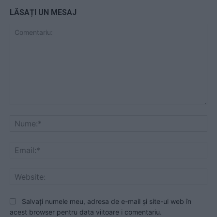
LĂSAȚI UN MESAJ
Comentariu:
Nu
Ema
Web
Salvați numele meu, adresa de e-mail și site-ul web în
acest browser pentru data viitoare i comentariu.