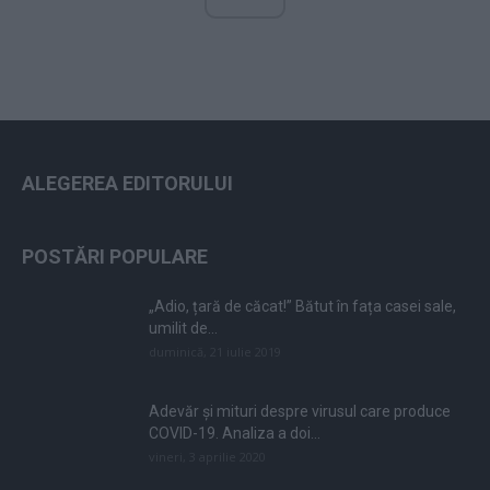
ALEGEREA EDITORULUI
POSTĂRI POPULARE
„Adio, țară de căcat!” Bătut în fața casei sale,
umilit de...
duminică, 21 iulie 2019
Adevăr și mituri despre virusul care produce
COVID-19. Analiza a doi...
vineri, 3 aprilie 2020