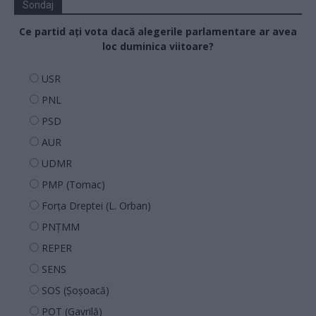
Sondaj
Ce partid ați vota dacă alegerile parlamentare ar avea
loc duminica viitoare?
USR
PNL
PSD
AUR
UDMR
PMP (Tomac)
Forța Dreptei (L. Orban)
PNȚMM
REPER
SENS
SOS (Șoșoacă)
POT (Gavrilă)