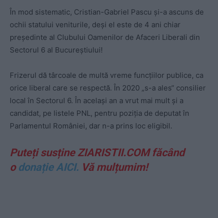
În mod sistematic, Cristian-Gabriel Pascu și-a ascuns de
ochii statului veniturile, deși el este de 4 ani chiar
președinte al Clubului Oamenilor de Afaceri Liberali din
Sectorul 6 al Bucureștiului!
Frizerul dă târcoale de multă vreme funcțiilor publice, ca
orice liberal care se respectă. În 2020 „s-a ales“ consilier
local în Sectorul 6. În același an a vrut mai mult și a
candidat, pe listele PNL, pentru poziția de deputat în
Parlamentul României, dar n-a prins loc eligibil.
Puteți susține ZIARISTII.COM făcând
o
donație AICI.
Vă mulțumim!