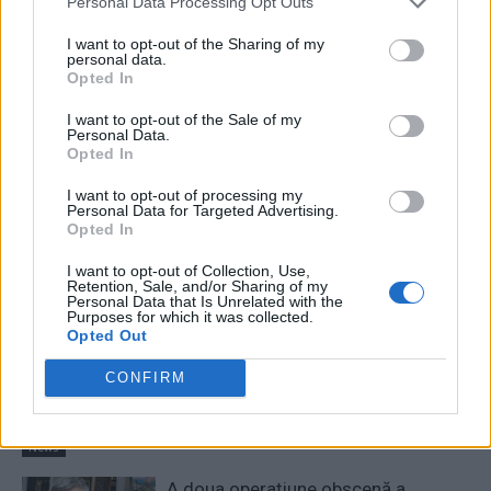
Personal Data Processing Opt Outs
I want to opt-out of the Sharing of my
personal data.
Opted In
RELATED ARTICLES
I want to opt-out of the Sale of my
Personal Data.
Opted In
Comisia Europeană, după ororile
comise de PSD-AUR: ”Vom analiza
I want to opt-out of processing my
cu atenție modificările aduse legii.
Personal Data for Targeted Advertising.
Opted In
Există riscul unor consecințe
financiare”
I want to opt-out of Collection, Use,
Main
Retention, Sale, and/or Sharing of my
Personal Data that Is Unrelated with the
Sabotaj grav al PNRR, de către
Purposes for which it was collected.
Opted Out
tabăra anti-europeană PSD-AUR:
pierdem 5 miliarde de euro și nu
CONFIRM
câștigăm niciun kilowatt! Explicațiile
convingătoare ale ministrului
Pîslaru
News
A doua operațiune obscenă a