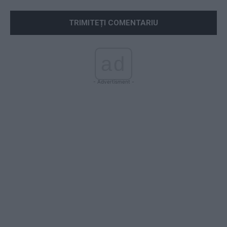
ad
- Advertisment -