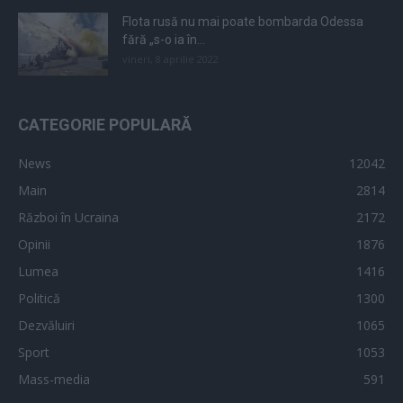
Flota rusă nu mai poate bombarda Odessa
fără „s-o ia în...
vineri, 8 aprilie 2022
CATEGORIE POPULARĂ
News
12042
Main
2814
Război în Ucraina
2172
Opinii
1876
Lumea
1416
Politică
1300
Dezvăluiri
1065
Sport
1053
Mass-media
591