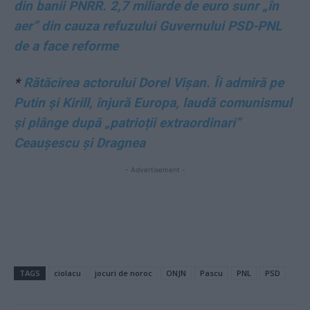
din banii PNRR. 2,7 miliarde de euro sunr „în
aer” din cauza refuzului Guvernului PSD-PNL
de a face reforme
*
Rătăcirea actorului Dorel Vișan. Îi admiră pe
Putin și Kirill, înjură Europa, laudă comunismul
și plânge după „patrioții extraordinari”
Ceaușescu și Dragnea
- Advertisement -
TAGS
ciolacu
jocuri de noroc
ONJN
Pascu
PNL
PSD