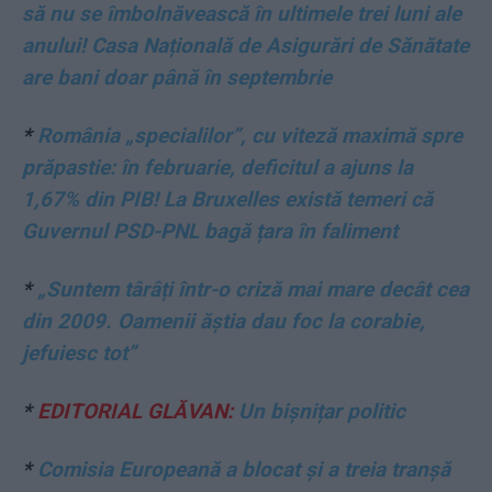
să nu se îmbolnăvească în ultimele trei luni ale
anului! Casa Națională de Asigurări de Sănătate
are bani doar până în septembrie
*
România „specialilor”, cu viteză maximă spre
prăpastie: în februarie, deficitul a ajuns la
1,67% din PIB! La Bruxelles există temeri că
Guvernul PSD-PNL bagă țara în faliment
*
„Suntem târâți într-o criză mai mare decât cea
din 2009. Oamenii ăștia dau foc la corabie,
jefuiesc tot”
*
EDITORIAL GLĂVAN:
Un bișnițar politic
*
Comisia Europeană a blocat și a treia tranșă