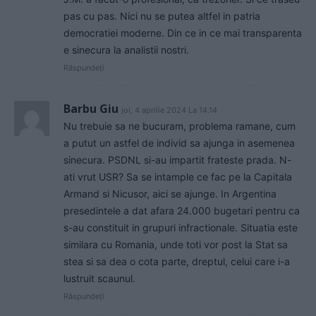
pas cu pas. Nici nu se putea altfel in patria
democratiei moderne. Din ce in ce mai transparenta
e sinecura la analistii nostri.
Răspundeți
Barbu Giu
joi, 4 aprilie 2024 La 14.14
Nu trebuie sa ne bucuram, problema ramane, cum
a putut un astfel de individ sa ajunga in asemenea
sinecura. PSDNL si-au impartit frateste prada. N-
ati vrut USR? Sa se intample ce fac pe la Capitala
Armand si Nicusor, aici se ajunge. In Argentina
presedintele a dat afara 24.000 bugetari pentru ca
s-au constituit in grupuri infractionale. Situatia este
similara cu Romania, unde toti vor post la Stat sa
stea si sa dea o cota parte, dreptul, celui care i-a
lustruit scaunul.
Răspundeți