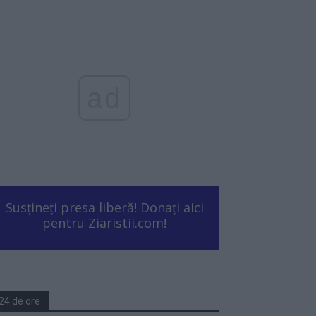
ad
Susțineți presa liberă! Donați aici
pentru Ziaristii.com!
24 de ore