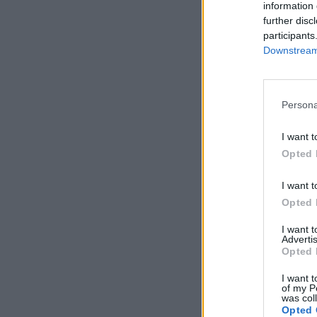
information 
further disc
participants
Downstream 
Persona
I want t
Opted 
I want t
Opted 
I want 
Advertis
Opted 
I want t
of my P
was col
Opted 