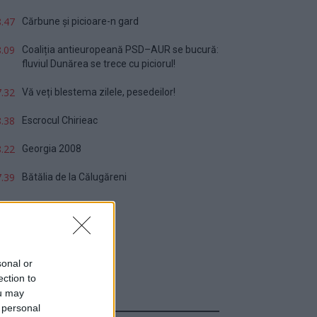
.47
Cărbune și picioare-n gard
.09
Coaliția antieuropeană PSD–AUR se bucură:
fluviul Dunărea se trece cu piciorul!
.32
Vă veți blestema zilele, pesedeilor!
.38
Escrocul Chirieac
.22
Georgia 2008
.39
Bătălia de la Călugăreni
sonal or
ection to
ou may
Sondaj
 personal