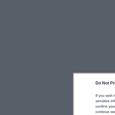
Do Not Pr
If you wish 
sensitive in
confirm you
continue se