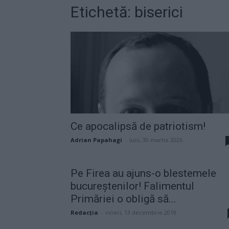
Etichetă: biserici
Ce apocalipsă de patriotism!
Adrian Papahagi
-
luni, 30 martie 2026
Pe Firea au ajuns-o blestemele
bucureștenilor! Falimentul
Primăriei o obligă să...
Redacţia
-
vineri, 13 decembrie 2019