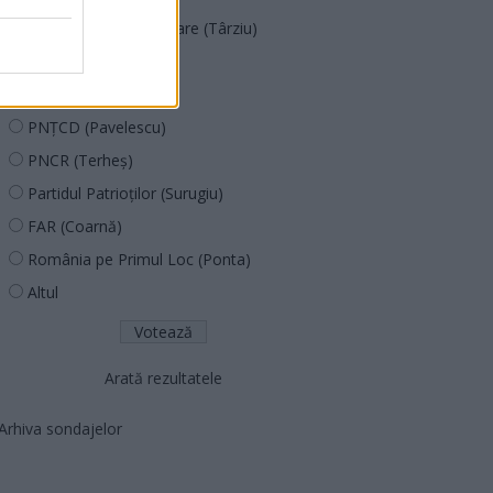
Acțiunea Conservatoare (Târziu)
PDF (Lazarus)
PUSL (D. Voiculescu)
PNȚCD (Pavelescu)
PNCR (Terheș)
Partidul Patrioților (Surugiu)
FAR (Coarnă)
România pe Primul Loc (Ponta)
Altul
Arată rezultatele
Arhiva sondajelor