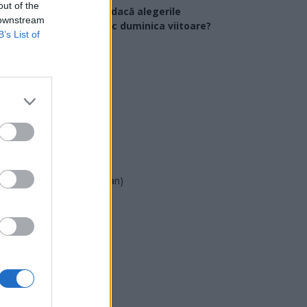
out of the
Ce partid ați vota dacă alegerile
 downstream
arlamentare ar avea loc duminica viitoare?
B’s List of
USR
PNL
PSD
AUR
UDMR
PMP (Tomac)
Forța Dreptei (L. Orban)
PNȚMM
REPER
SENS
SOS (Șoșoacă)
POT (Gavrilă)
PACE (Peia)