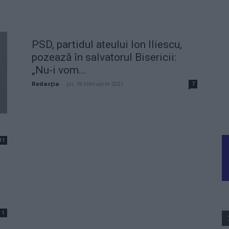
PSD, partidul ateului Ion Iliescu,
pozează în salvatorul Bisericii:
„Nu-i vom...
Redacţia
-
joi, 18 februarie 2021
7
11
1