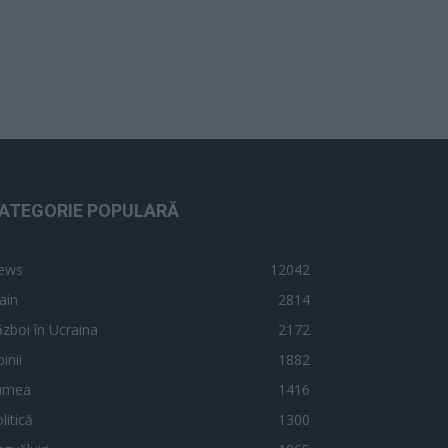
ATEGORIE POPULARĂ
ews
12042
ain
2814
zboi în Ucraina
2172
inii
1882
umea
1416
litică
1300