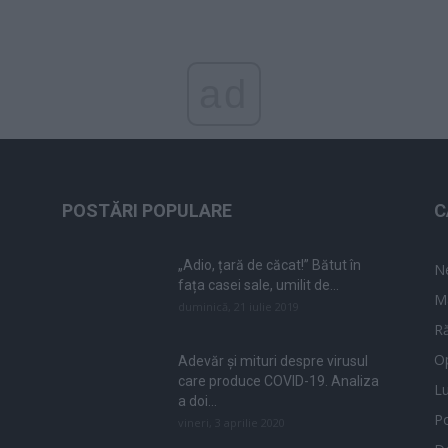
ad
POSTĂRI POPULARE
C
„Adio, țară de căcat!” Bătut în
N
fața casei sale, umilit de...
M
duminică, 21 iulie 2019
Ră
Op
Adevăr și mituri despre virusul
care produce COVID-19. Analiza
L
a doi...
Po
vineri, 3 aprilie 2020