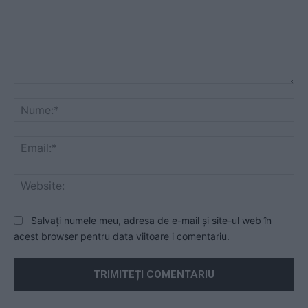
Comentariu:
Nu
Ema
Web
Salvați numele meu, adresa de e-mail și site-ul web în
acest browser pentru data viitoare i comentariu.