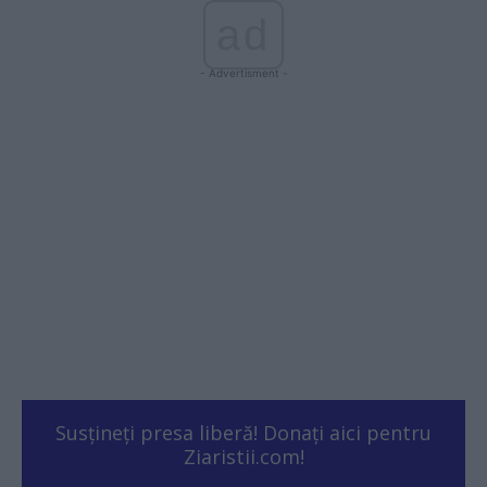
ad
- Advertisment -
Susțineți presa liberă! Donați aici pentru
Ziaristii.com!