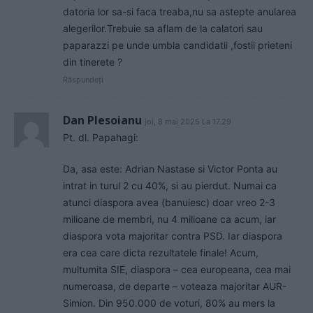
datoria lor sa-si faca treaba,nu sa astepte anularea
alegerilor.Trebuie sa aflam de la calatori sau
paparazzi pe unde umbla candidatii ,fostii prieteni
din tinerete ?
Răspundeți
Dan Plesoianu
joi, 8 mai 2025 La 17.29
Pt. dl. Papahagi:
Da, asa este: Adrian Nastase si Victor Ponta au
intrat in turul 2 cu 40%, si au pierdut. Numai ca
atunci diaspora avea (banuiesc) doar vreo 2-3
milioane de membri, nu 4 milioane ca acum, iar
diaspora vota majoritar contra PSD. Iar diaspora
era cea care dicta rezultatele finale! Acum,
multumita SIE, diaspora – cea europeana, cea mai
numeroasa, de departe – voteaza majoritar AUR-
Simion. Din 950.000 de voturi, 80% au mers la