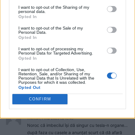
Barbu Giu
miercuri, 7 mai 2025 La 16.14
I want to opt-out of the Sharing of my
Ieri SUIE MIMION a declarat ca acele promisiuni cu
personal data.
case de 35.000 euro a fost o farsa de marketing
Opted In
permisa. Asta este Imparatul Mustelor, al prostilor si
I want to opt-out of the Sale of my
al incultilor. Cine voteaza cu cacareaza asta sa nu
Personal Data.
Opted In
uite ca exista un D-zeu care il vede. Au murit
oameni pentru dreptul de a vota care este dat
I want to opt-out of processing my
gunoaielor tarii, aia care traiesc asistati social,
Personal Data for Targeted Advertising.
Opted In
putorilor.
I want to opt-out of Collection, Use,
VOTATI JUPUILA PRESEDINTE!
Retention, Sale, and/or Sharing of my
Personal Data that Is Unrelated with the
DATI PUTEREA CACAREZELOR SA AJUNGETI FIX
Purposes for which it was collected.
Opted Out
IN … HAZNA!
Răspundeți
CONFIRM
Herr H
miercuri, 7 mai 2025 La 16.40
Noroc că imbecilul își dă singur cu tesla-n organe…
după faza cu casele a anunțat scurt că dă afară