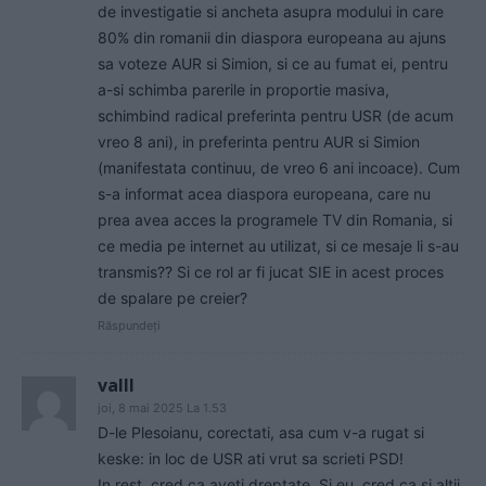
de investigatie si ancheta asupra modului in care
80% din romanii din diaspora europeana au ajuns
sa voteze AUR si Simion, si ce au fumat ei, pentru
a-si schimba parerile in proportie masiva,
schimbind radical preferinta pentru USR (de acum
vreo 8 ani), in preferinta pentru AUR si Simion
(manifestata continuu, de vreo 6 ani incoace). Cum
s-a informat acea diaspora europeana, care nu
prea avea acces la programele TV din Romania, si
ce media pe internet au utilizat, si ce mesaje li s-au
transmis?? Si ce rol ar fi jucat SIE in acest proces
de spalare pe creier?
Răspundeți
valll
joi, 8 mai 2025 La 1.53
D-le Plesoianu, corectati, asa cum v-a rugat si
keske: in loc de USR ati vrut sa scrieti PSD!
In rest, cred ca aveti dreptate. Si eu, cred ca si altii,