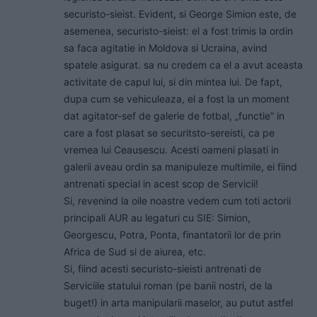
securisto-sieist. Evident, si George Simion este, de
asemenea, securisto-sieist: el a fost trimis la ordin
sa faca agitatie in Moldova si Ucraina, avind
spatele asigurat. sa nu credem ca el a avut aceasta
activitate de capul lui, si din mintea lui. De fapt,
dupa cum se vehiculeaza, el a fost la un moment
dat agitator-sef de galerie de fotbal, „functie” in
care a fost plasat se securitsto-sereisti, ca pe
vremea lui Ceausescu. Acesti oameni plasati in
galerii aveau ordin sa manipuleze multimile, ei fiind
antrenati special in acest scop de Servicii!
Si, revenind la oile noastre vedem cum toti actorii
principali AUR au legaturi cu SIE: Simion,
Georgescu, Potra, Ponta, finantatorii lor de prin
Africa de Sud si de aiurea, etc.
Si, fiind acesti securisto-sieisti antrenati de
Serviciile statului roman (pe banii nostri, de la
buget!) in arta manipularii maselor, au putut astfel