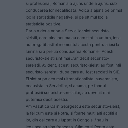
si profesional, Romania a ajuns unde a ajuns, sub
conducerea lor necalificata. Adica a ajuns pe primul
loc la statisticile negative, si pe ultimul loc la
statisticile pozitive.
Dar o a doua aripa a Serviciilor sint securisto-
sieistii, care pina acuma au cam stat in umbra, insa
au pregatit astfel momentul acesta pentru a iesi la
lumina si a prelua conducerea Romaniei. Acesti
securisto-sieisti sint mai „rai” decit securisto-
sereistii. Avident, acesti securisto-sieisti au fost intii
securisto-sereisti, dupa care au fost racolati in SIE.
Ei sint aripa cea mai ultranationalista, suveranista,
ceausista, a Serviciilor, si acuma, pe fondul
prabusirii securisto-sereistilor, au devenit mai
puternici decit acestia.
Am vazut ca Calin Georgescu este securisto-sieist,
la fel cum este si Potra, si foarte multi alti acoliti ai
lor, din cei care au luptat in Congo si / sau in
legiunea straina franceza. Stim ca si Ponta este