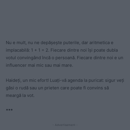
Nu e mult, nu ne depășește puterile, dar aritmetica e
implacabilă: 1 + 1 = 2. Fiecare dintre noi își poate dubla
votul convingând încă o persoană. Fiecare dintre noi e un
influencer mai mic sau mai mare.
Haideți, un mic efort! Luați-vă agenda la puricat: sigur veți
găsi o rudă sau un prieten care poate fi convins să
meargă la vot.
***
- Advertisement -