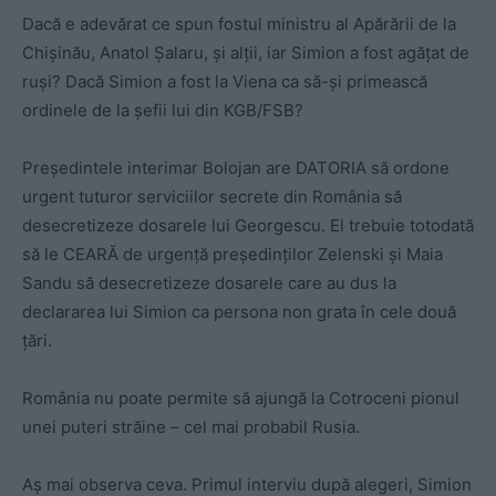
Dacă e adevărat ce spun fostul ministru al Apărării de la
Chișinău, Anatol Șalaru, și alții, iar Simion a fost agățat de
ruși? Dacă Simion a fost la Viena ca să-și primească
ordinele de la șefii lui din KGB/FSB?
Președintele interimar Bolojan are DATORIA să ordone
urgent tuturor serviciilor secrete din România să
desecretizeze dosarele lui Georgescu. El trebuie totodată
să le CEARĂ de urgență președinților Zelenski și Maia
Sandu să desecretizeze dosarele care au dus la
declararea lui Simion ca persona non grata în cele două
țări.
România nu poate permite să ajungă la Cotroceni pionul
unei puteri străine – cel mai probabil Rusia.
Aș mai observa ceva. Primul interviu după alegeri, Simion