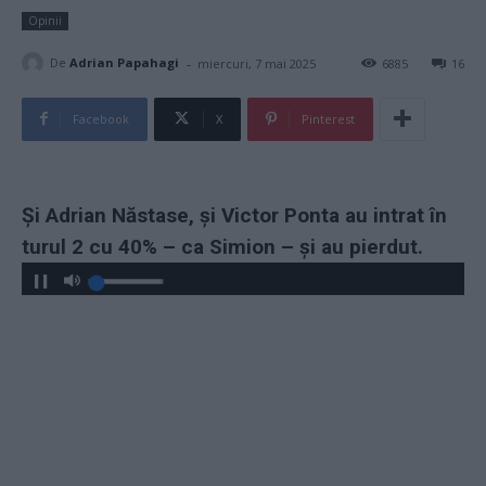
Opinii
-
De
Adrian Papahagi
miercuri, 7 mai 2025
6885
16
Facebook
X
Pinterest
Și Adrian Năstase, și Victor Ponta au intrat în
turul 2 cu 40% – ca Simion – și au pierdut.
Play