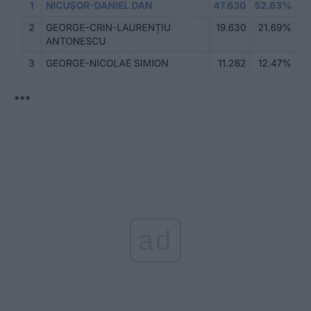
***
ad