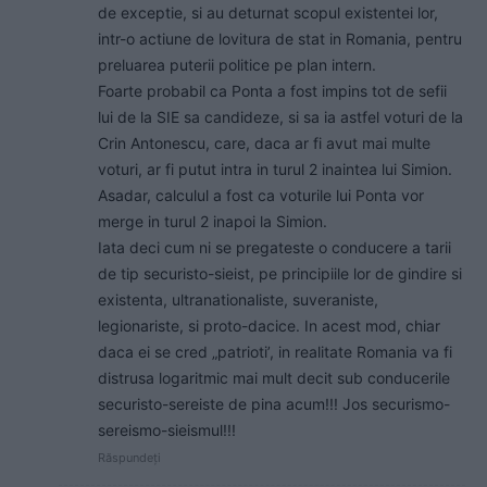
de exceptie, si au deturnat scopul existentei lor,
intr-o actiune de lovitura de stat in Romania, pentru
preluarea puterii politice pe plan intern.
Foarte probabil ca Ponta a fost impins tot de sefii
lui de la SIE sa candideze, si sa ia astfel voturi de la
Crin Antonescu, care, daca ar fi avut mai multe
voturi, ar fi putut intra in turul 2 inaintea lui Simion.
Asadar, calculul a fost ca voturile lui Ponta vor
merge in turul 2 inapoi la Simion.
Iata deci cum ni se pregateste o conducere a tarii
de tip securisto-sieist, pe principiile lor de gindire si
existenta, ultranationaliste, suveraniste,
legionariste, si proto-dacice. In acest mod, chiar
daca ei se cred „patrioti’, in realitate Romania va fi
distrusa logaritmic mai mult decit sub conducerile
securisto-sereiste de pina acum!!! Jos securismo-
sereismo-sieismul!!!
Răspundeți