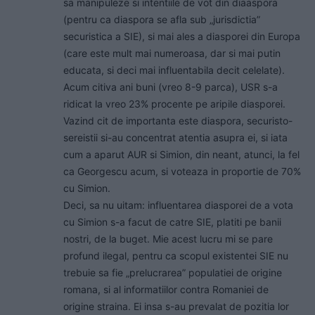
sa manipuleze si intentiile de vot din diaaspora
(pentru ca diaspora se afla sub „jurisdictia”
securistica a SIE), si mai ales a diasporei din Europa
(care este mult mai numeroasa, dar si mai putin
educata, si deci mai influentabila decit celelate).
Acum citiva ani buni (vreo 8-9 parca), USR s-a
ridicat la vreo 23% procente pe aripile diasporei.
Vazind cit de importanta este diaspora, securisto-
sereistii si-au concentrat atentia asupra ei, si iata
cum a aparut AUR si Simion, din neant, atunci, la fel
ca Georgescu acum, si voteaza in proportie de 70%
cu Simion.
Deci, sa nu uitam: influentarea diasporei de a vota
cu Simion s-a facut de catre SIE, platiti pe banii
nostri, de la buget. Mie acest lucru mi se pare
profund ilegal, pentru ca scopul existentei SIE nu
trebuie sa fie „prelucrarea” populatiei de origine
romana, si al informatiilor contra Romaniei de
origine straina. Ei insa s-au prevalat de pozitia lor