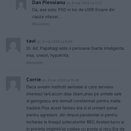
Dan Plesoianu
joi, 8 mai 2025 La 17.21
Da, asa este: PSD in loc de USR! Eroare din
cauza vitezei…
Răspundeți
tavi
joi, 8 mai 2025 La 9.06
Dl. Ad. Papahagi este o persoane foarte inteligenta,
insa, uneori, hypokrita.
Răspundeți
Corrie
joi, 8 mai 2025 La 16.36
Daca aveam institutii serioase si care serveau
interesul tarii,acum deja stiam,erau pe urmele sale
si georgescu era demult condamnat pentru inalta
tradare.Plus acest fariseu era si el urmarit penal
pentru agresiuni ,din timpul pandemiei si pentru
incitarea la linsajul judecatorilor BEC.Acelasi lucru si
in privinta intalnirii lui coldea cu ponta si nicu.Era de