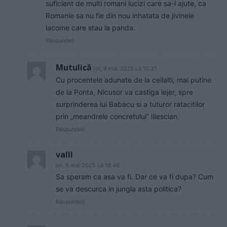
suficient de multi romani lucizi care sa-l ajute, ca
Romanie sa nu fie din nou inhatata de jivinele
lacome care stau la panda.
Răspundeți
Mutulică
joi, 8 mai 2025 La 10.31
Cu procentele adunate de la ceilalti, mai putine
de la Ponta, Nicusor va castiga lejer, spre
surprinderea lui Babacu si a tuturor ratacitilor
prin „meandrele concretului” Iliescian.
Răspundeți
valll
joi, 8 mai 2025 La 18.46
Sa speram ca asa va fi. Dar ce va fi dupa? Cum
se va descurca in jungla asta politica?
Răspundeți