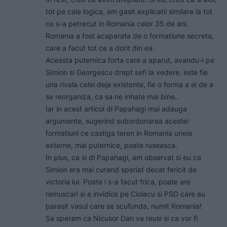
tot pe cale logica, am gasit explicatii similare la tot
ce s-a petrecut in Romania celor 35 de ani.
Romania a fost acaparata de o formatiune secreta,
care a facut tot ce a dorit din ea.
Aceasta puternica forta care a aparut, avandu-i pe
Simion si Georgescu drept sefi la vedere, este fie
una rivala celei deja existente, fie o forma a ei de a
se reorganiza, ca sa ne inhate mai bine..
Iar in acest articol dl Papahagi mai adauga
argumente, sugerind subordonarea acestei
formatiuni ce castiga teren in Romania uneia
externe, mai puternice, poate ruseasca.
In plus, ca si dl Papahagi, am observat si eu ca
Simion era mai curand speriat decat fericit de
victoria lui. Poate i s-a facut frica, poate are
remuscari si e invidios pe Ciolacu si PSD care au
parasit vasul care se scufunda, numit Romania!
Sa speram ca Nicusor Dan va reusi si ca vor fi