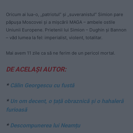
Oricum ai lua-o, „patriotul” și „suveranistul” Simion pare
păpușa Moscovei și a mișcării MAGA – ambele ostile
Uniunii Europene. Prietenii lui Simion – Dughin și Bannon
– văd lumea la fel: imperialist, violent, totalitar.
Mai avem 11 zile ca să ne ferim de un pericol mortal.
DE ACELAȘI AUTOR:
*
Călin Georgescu cu fustă
*
Un om decent, o țață obraznică și o hahaleră
furioasă
*
Descompunerea lui Neamțu