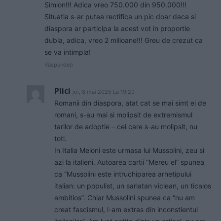
Simion!!! Adica vreo 750.000 din 950.000!!!
Situatia s-ar putea rectifica un pic doar daca si
diaspora ar participa la acest vot in proportie
dubla, adica, vreo 2 milioane!!! Greu de crezut ca
se va intimpla!
Răspundeți
Plici
joi, 8 mai 2025 La 19.29
Romanii din diaspora, atat cat se mai simt ei de
romani, s-au mai si molipsit de extremismul
tarilor de adoptie – cei care s-au molipsit, nu
toti.
In Italia Meloni este urmasa lui Mussolini, zeu si
azi la italieni. Autoarea cartii “Mereu el” spunea
ca “Mussolini este intruchiparea arhetipului
italian: un populist, un sarlatan viclean, un ticalos
ambitios”. Chiar Mussolini spunea ca “nu am
creat fascismul, l-am extras din inconstientul