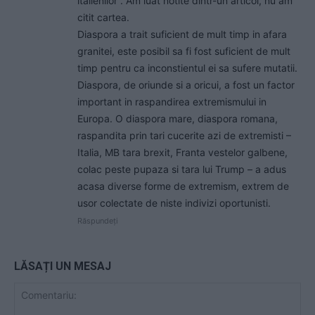
italienilor”. Am luat notite dintr-un articol, nu am
citit cartea.
Diaspora a trait suficient de mult timp in afara
granitei, este posibil sa fi fost suficient de mult
timp pentru ca inconstientul ei sa sufere mutatii.
Diaspora, de oriunde si a oricui, a fost un factor
important in raspandirea extremismului in
Europa. O diaspora mare, diaspora romana,
raspandita prin tari cucerite azi de extremisti –
Italia, MB tara brexit, Franta vestelor galbene,
colac peste pupaza si tara lui Trump – a adus
acasa diverse forme de extremism, extrem de
usor colectate de niste indivizi oportunisti.
Răspundeți
LĂSAȚI UN MESAJ