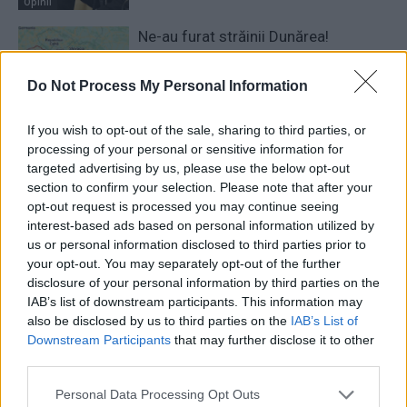
Opinii
Ne-au furat străinii Dunărea!
Do Not Process My Personal Information
Opinii
If you wish to opt-out of the sale, sharing to third parties, or
16 COMENTARII
processing of your personal or sensitive information for
targeted advertising by us, please use the below opt-out
section to confirm your selection. Please note that after your
Mihail Arhanghelul
miercuri, 7 mai 2025 La 13.22
opt-out request is processed you may continue seeing
Nicușor Dan președinte
interest-based ads based on personal information utilized by
Răspundeți
us or personal information disclosed to third parties prior to
your opt-out. You may separately opt-out of the further
disclosure of your personal information by third parties on the
Trebuie
miercuri, 7 mai 2025 La 15.50
IAB’s list of downstream participants. This information may
sa iasa poporul sa voteze. Fanii lui simion sunt
also be disclosed by us to third parties on the
IAB’s List of
irecuperabili!
Downstream Participants
that may further disclose it to other
third parties.
Răspundeți
Personal Data Processing Opt Outs