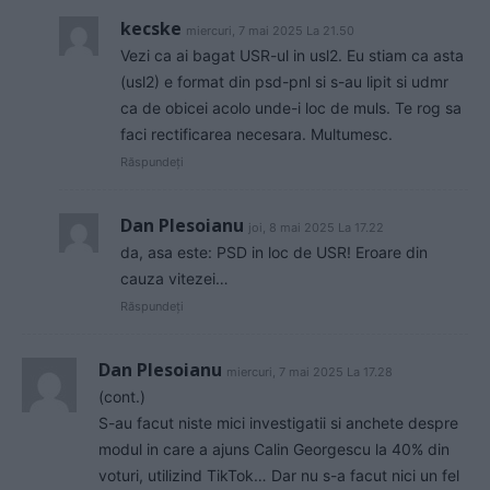
kecske
miercuri, 7 mai 2025 La 21.50
Vezi ca ai bagat USR-ul in usl2. Eu stiam ca asta
(usl2) e format din psd-pnl si s-au lipit si udmr
ca de obicei acolo unde-i loc de muls. Te rog sa
faci rectificarea necesara. Multumesc.
Răspundeți
Dan Plesoianu
joi, 8 mai 2025 La 17.22
da, asa este: PSD in loc de USR! Eroare din
cauza vitezei…
Răspundeți
Dan Plesoianu
miercuri, 7 mai 2025 La 17.28
(cont.)
S-au facut niste mici investigatii si anchete despre
modul in care a ajuns Calin Georgescu la 40% din
voturi, utilizind TikTok… Dar nu s-a facut nici un fel