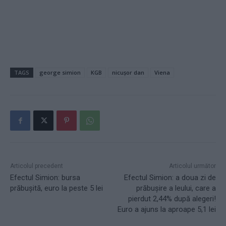
TAGS
george simion
KGB
nicușor dan
Viena
Articolul precedent
Articolul următor
Efectul Simion: bursa
Efectul Simion: a doua zi de
prăbușită, euro la peste 5 lei
prăbușire a leului, care a
pierdut 2,44% după alegeri!
Euro a ajuns la aproape 5,1 lei