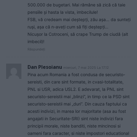
500.000 de bugetari. Mai rămâne să zică că taie
pensiile și hasta la vista, imbecilule!
FSB, vă credeam mai deștepți, zău așa… da sunteți
ruși, așa că n-aveți cum să fiți deștepți…
Nicușor la Cotroceni, să crape Trump de ciudă (alt
imbecil)!
Răspundeți
Dan Plesoianu
miercuri, 7 mai 2025 La 17.12
Pina acum Romania a fost condusa de securisto-
sereisti, din care sint formate, in cvasi-totalitate,
PNL si USR, adica USL2. E adevarat, la PNL sint
securisto-sereistii mai „blinzi”, in timp ce la PSD sint
securisto-sereistii mai „duri”. Din cauza faptului ca
acesti indivizi, in marea lor majoritate (asa au fost
angajati in Securitate-SRI) sint niste indivizi fara
principii morale, niste banditi, niste mincinosi si
oameni fara caracter, si niste impostori educational