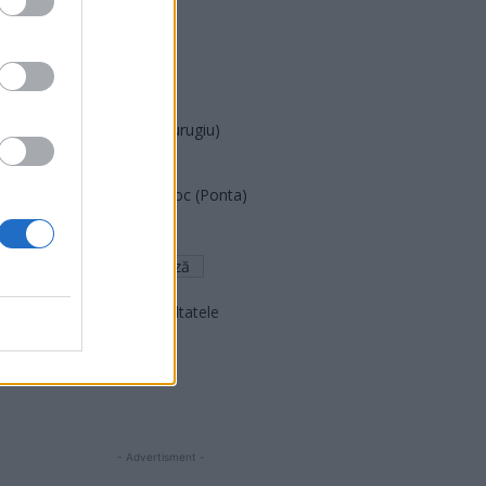
PUSL (D. Voiculescu)
PNȚCD (Pavelescu)
PNCR (Terheș)
Partidul Patrioților (Surugiu)
FAR (Coarnă)
România pe Primul Loc (Ponta)
Altul
Arată rezultatele
Arhiva sondajelor
- Advertisment -