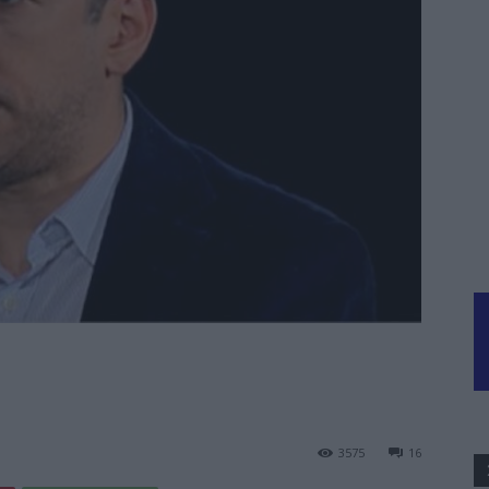
3575
16