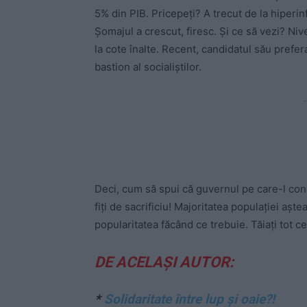
5% din PIB. Pricepeți? A trecut de la hiperinf
Șomajul a crescut, firesc. Și ce să vezi? Niv
la cote înalte. Recent, candidatul său prefer
bastion al socialiștilor.
-
Deci, cum să spui că guvernul pe care-l cond
fiți de sacrificiu! Majoritatea populației aște
popularitatea făcând ce trebuie. Tăiați tot ce 
DE ACELAȘI AUTOR:
*
Solidaritate între lup și oaie?!