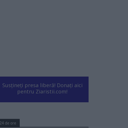
Susțineți presa liberă! Donați aici
pentru Ziaristii.com!
24 de ore