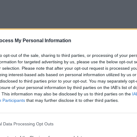
ocess My Personal Information
cizii extrem de impopulare”,
iar domnul Bolojan crede
vern de sacrificiu”.
to opt-out of the sale, sharing to third parties, or processing of your per
formation for targeted advertising by us, please use the below opt-out s
 ce să fie de sacrificiu? De ce să ia decizii extrem de
r selection. Please note that after your opt-out request is processed y
opulare?! Guvernul este în slujba societății, trebuie
eing interest-based ads based on personal information utilized by us or
tra societății.
disclosed to third parties prior to your opt-out. You may separately opt-
losure of your personal information by third parties on the IAB’s list of
. This information may also be disclosed by us to third parties on the
IA
RITATE un guvern care scandează că va lua măsuri
Participants
that may further disclose it to other third parties.
 Advertisement -
l Data Processing Opt Outs