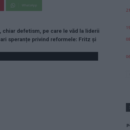
WhatsApp
21
19
chiar defetism, pe care le văd la liderii
ari speranțe privind reformele: Fritz și
08
06
p