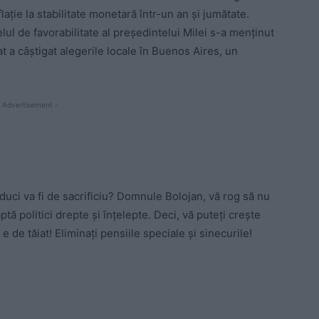
lație la stabilitate monetară într-un an și jumătate.
elul de favorabilitate al președintelui Milei s-a menținut
at a câștigat alegerile locale în Buenos Aires, un
 Advertisement -
uci va fi de sacrificiu? Domnule Bolojan, vă rog să nu
aptă politici drepte și înțelepte. Deci, vă puteți crește
e de tăiat! Eliminați pensiile speciale și sinecurile!