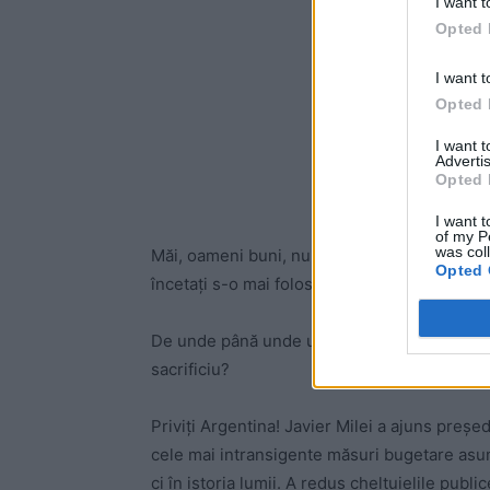
I want t
Opted 
I want t
Opted 
I want 
Advertis
Opted 
I want t
of my P
was col
Măi, oameni buni, nu mai rostogoliți clișee! E
Opted 
încetați s-o mai folosiți!
De unde până unde un guvern care trebuie s
sacrificiu?
Priviți Argentina! Javier Milei a ajuns preșe
cele mai intransigente măsuri bugetare asum
ci în istoria lumii. A redus cheltuielile pu