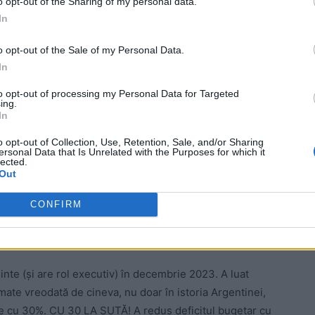
o opt-out of the Sharing of my personal data.
In
o opt-out of the Sale of my Personal Data.
In
to opt-out of processing my Personal Data for Targeted
ing.
In
o opt-out of Collection, Use, Retention, Sale, and/or Sharing
ersonal Data that Is Unrelated with the Purposes for which it
lected.
xistă o limbă de lemn și în situații de criză, vă rog să
Out
CONFIRM
ă pună ordine în finanțele publice este un guvern de
dinte (și are rol executiv) în decembrie 2023. A luat
ate vreodată de cineva, nu doar în istoria Argentinei,
blice cu 30%. CU 30 LA SUTĂ! A redus deficitul bugetar cu