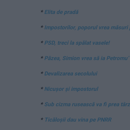
*
Elita de pradă
*
Impostorilor, poporul vrea măsuri p
*
PSD, treci la spălat vasele!
*
Păzea, Simion vrea să ia Petromu’ p
*
Devalizarea secolului
*
Nicușor și impostorul
*
Sub cizma rusească va fi prea târz
*
Ticăloșii dau vina pe PNRR