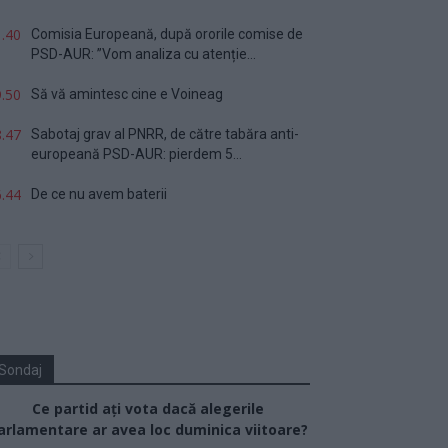
.40
Comisia Europeană, după ororile comise de
PSD-AUR: ”Vom analiza cu atenție...
.50
Să vă amintesc cine e Voineag
.47
Sabotaj grav al PNRR, de către tabăra anti-
europeană PSD-AUR: pierdem 5...
.44
De ce nu avem baterii
Sondaj
Ce partid ați vota dacă alegerile
arlamentare ar avea loc duminica viitoare?