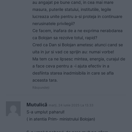
au angajat pe bune cand, in cea mai mare
masura, puterile statului, institutiile, legile
lucreaza unite pentru a-si proteja in continuare
nerusinatele privilegii?
Ce facem, inafara de a ne exprima nerabdarea
ca Bolojan sa rezolve totul, rapid?
Cred ca Dan si Bolojan ametesc atunci cand se
uita in jur si vad ce sprijin au: numai vorbe!
Ma tem ca ne lipsesc mintea, energia, curajul de
a face ceva pentru a -i ajuta efectiv in a
desfiinta starea inadmisibila in care se afla
aceasta tara.
Răspundeți
Mutulică
marți, 24 iunie 2025 La 13.33
S-a umplut paharul!
( in atentia Prim- ministrului Bolojan)