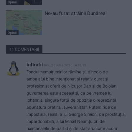
Opinii
Ne-au furat străinii Dunărea!
Opinii
11 COMENTARII
bilbofil
luni, 23 iunie 2025 La 18.32
Fondul nemulțumirilor rămîne și, dincolo de
ambalajul bine intenționat și relativ curat și
profesionist oferit de Nicușor Dan și de Bolojan,
guvernarea este aceeași și, ca pe vremea lui
Iohannis, singura forță de opoziție o reprezintă
adunătura pretins „suveranistă”. Putem rîde de
impostura, reală! a lui George Simion, de prostituția,
impardonabilă, a lui Mihail Neamțu ori de
haimanalele de partid și de stat aruncate acum