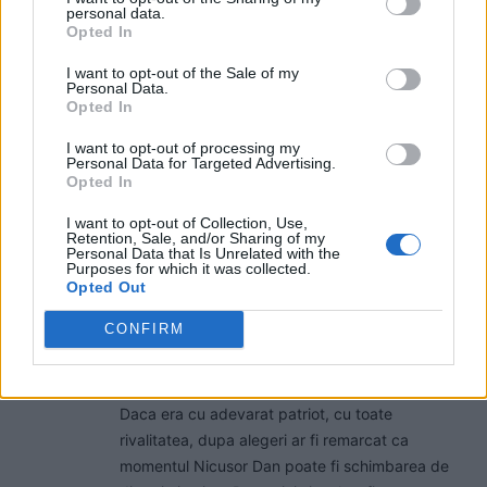
personal data.
garanții credibile.
Opted In
Răspundeți
I want to opt-out of the Sale of my
Personal Data.
valll
Opted In
marți, 24 iunie 2025 La 18.47
I want to opt-out of processing my
Foarte de acord, Multi dintre adeptii
Personal Data for Targeted Advertising.
suveranistilor au aderat la aceasta miscare
Opted In
pentru a cauta dreptate pentru Romania, iar sefii
I want to opt-out of Collection, Use,
miscarii au stiut sa exploateze aceasta
Retention, Sale, and/or Sharing of my
Personal Data that Is Unrelated with the
necesitate.
Purposes for which it was collected.
Imi amintesc ce articole bune scria candva pe
Opted Out
ziare.com Petrisor Peiu… Acum, apartenenta la
CONFIRM
clanul care l-a facut senator l-a facut sa-si
piarda luciditatea si patriotismul, si-a dat arama
pe fata.
Daca era cu adevarat patriot, cu toate
rivalitatea, dupa alegeri ar fi remarcat ca
momentul Nicusor Dan poate fi schimbarea de