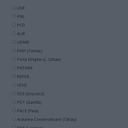
USR
PNL
PSD
AUR
UDMR
PMP (Tomac)
Forța Dreptei (L. Orban)
PNȚMM
REPER
SENS
SOS (Șoșoacă)
POT (Gavrilă)
PACE (Peia)
Acțiunea Conservatoare (Târziu)
PDF (Lazarus)