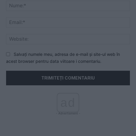
Nu
Ema
Web
Salvați numele meu, adresa de e-mail și site-ul web în
acest browser pentru data viitoare i comentariu.
ad
- Advertisment -