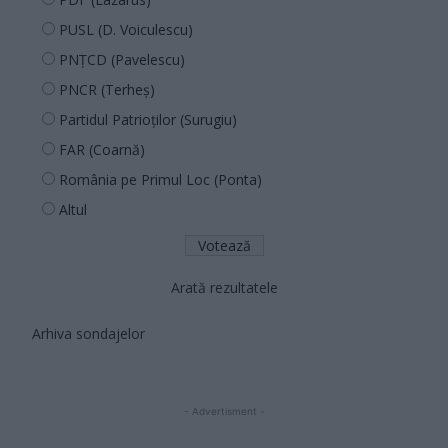
PUSL (D. Voiculescu)
PNȚCD (Pavelescu)
PNCR (Terheș)
Partidul Patrioților (Surugiu)
FAR (Coarnă)
România pe Primul Loc (Ponta)
Altul
Arată rezultatele
Arhiva sondajelor
- Advertisment -