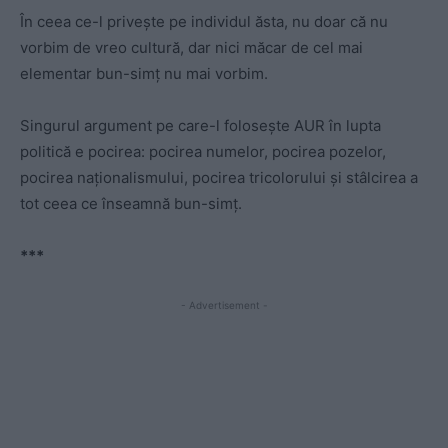
În ceea ce-l privește pe individul ăsta, nu doar că nu
vorbim de vreo cultură, dar nici măcar de cel mai
elementar bun-simț nu mai vorbim.
Singurul argument pe care-l folosește AUR în lupta
politică e pocirea: pocirea numelor, pocirea pozelor,
pocirea naționalismului, pocirea tricolorului și stâlcirea a
tot ceea ce înseamnă bun-simț.
***
- Advertisement -