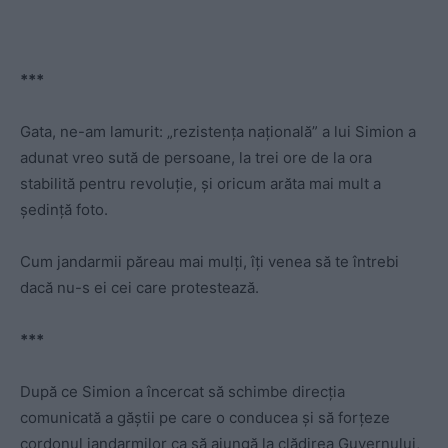
***
Gata, ne-am lamurit:
„rezistența națională” a lui Simion a
adunat vreo sută de persoane, la trei ore de la ora
stabilită pentru revoluție, și oricum arăta mai mult a
ședință foto.
Cum jandarmii păreau mai mulți, îți venea să te întrebi
dacă nu-s ei cei care protestează.
***
După ce Simion a încercat să schimbe direcția
comunicată a găștii pe care o conducea și să forțeze
cordonul jandarmilor ca să ajungă la clădirea Guvernului,