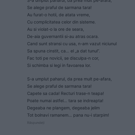
S-a umplut paharul, da prea mult pe-afara,
Se alege praful de sarmana tara!
Au furat-o hotii, de atata vreme,
Cu complicitatea celor din sisteme.
Au si violat-o la ore de seara,
De-aia guvernantii si-au atras ocara.
Cand sunt stransi cu usa, n-am vazut niciunul
Sa spuna cinstit, ca… el „a dat tunul”.
Fac toti pe novicii, se disculpa-n cor,
Si schimba si legi in favoarea lor.
S-a umplut paharul, da prea mult pe-afara,
Se alege praful de sarmana tara!
Capete sa cada! Recturi trase-n teapa!
Poate numai astfel… tara se indreapta!
Degeaba ne plangem, degeaba jelim
Tot bolnavi ramanem… pana nu-i starpim!
Răspundeți