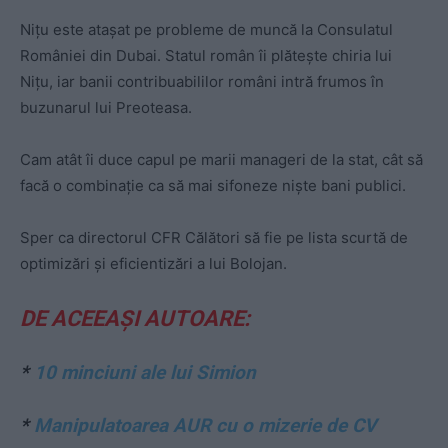
Nițu este atașat pe probleme de muncă la Consulatul
României din Dubai. Statul român îi plătește chiria lui
Nițu, iar banii contribuabililor români intră frumos în
buzunarul lui Preoteasa.
Cam atât îi duce capul pe marii manageri de la stat, cât să
facă o combinație ca să mai sifoneze niște bani publici.
Sper ca directorul CFR Călători să fie pe lista scurtă de
optimizări și eficientizări a lui Bolojan.
DE ACEEAȘI AUTOARE:
*
10 minciuni ale lui Simion
*
Manipulatoarea AUR cu o mizerie de CV