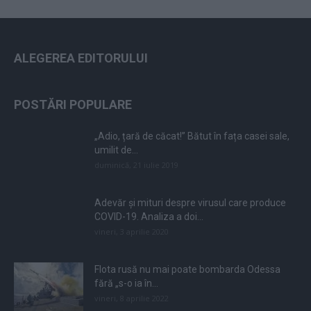
ALEGEREA EDITORULUI
POSTĂRI POPULARE
„Adio, țară de căcat!” Bătut în fața casei sale,
umilit de...
duminică, 21 iulie 2019
Adevăr și mituri despre virusul care produce
COVID-19. Analiza a doi...
vineri, 3 aprilie 2020
Flota rusă nu mai poate bombarda Odessa
fără „s-o ia în...
vineri, 8 aprilie 2022