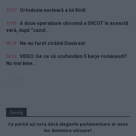
20.57
Ortodoxia nucleară a lui Kirill
19.06
A doua operațiune obscenă a DIICOT în această
vară, după ”cazul...
08.18
Ne-au furat străinii Dunărea!
06.02
VIDEO. De ce să scufundăm 5 barje românești?
Nu mai bine...
Sondaj
Ce partid ați vota dacă alegerile parlamentare ar avea
loc duminica viitoare?