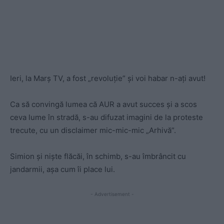
Ieri, la
Marș TV,
a fost „revoluție” și voi habar n-ați avut!
Ca să convingă lumea că AUR a avut succes și a scos
ceva lume în stradă, s-au difuzat imagini de la proteste
trecute, cu un disclaimer mic-mic-mic „Arhivă”.
Simion și niște flăcăi, în schimb, s-au îmbrâncit cu
jandarmii, așa cum îi place lui.
- Advertisement -