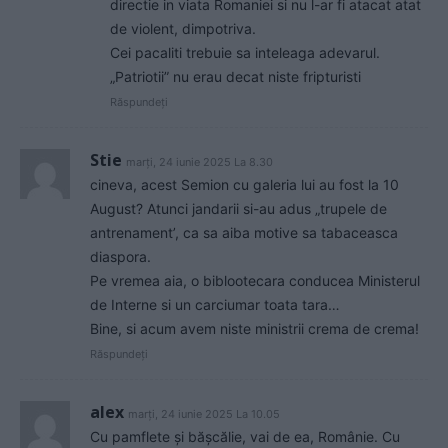
directie in viata Romaniei si nu l-ar fi atacat atat
de violent, dimpotriva.
Cei pacaliti trebuie sa inteleaga adevarul.
„Patriotii” nu erau decat niste fripturisti
Răspundeți
Stie
marți, 24 iunie 2025 La 8.30
cineva, acest Semion cu galeria lui au fost la 10
August? Atunci jandarii si-au adus „trupele de
antrenament’, ca sa aiba motive sa tabaceasca
diaspora.
Pe vremea aia, o biblootecara conducea Ministerul
de Interne si un carciumar toata tara…
Bine, si acum avem niste ministrii crema de crema!
Răspundeți
alex
marți, 24 iunie 2025 La 10.05
Cu pamflete și bășcălie, vai de ea, Românie. Cu