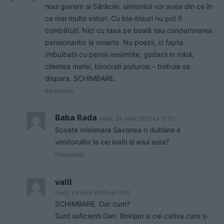
noul guvern al Sărăciei, simionicii vor avea din ce în
ce mai multe voturi. Cu bla-blauri nu pot fi
combătuți. Nici cu taxa pe boală sau condamnarea
pensionarilor la moarte. Nu poezii, ci fapte.
Imbuibatii cu pensii nesimtite, godacii in robă,
clientea mafei, birocrati puturosi – trebuie sa
dispara. SCHIMBARE.
Răspundeți
Baba Rada
marți, 24 iunie 2025 La 12.50
Scoate misionara Savonea o dublare a
venitoruilor la cei inalti si anul asta?
Răspundeți
valll
marți, 24 iunie 2025 La 17.42
SCHIMBARE. Dar cum?
Sunt suficienti Dan, Bolojan si cei cativa care s-