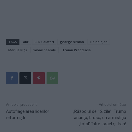
TAGS
aur
CFR Calatori
george simion
ilie bolojan
Marius Nițu
mihail neamțu
Traian Preoteasa
Articolul precedent
Articolul următor
Autoflagelarea liderilor
„Războiul de 12 zile”. Trump
reformiști
anunță, brusc, un armistițiu
„total” între Israel și Iran!