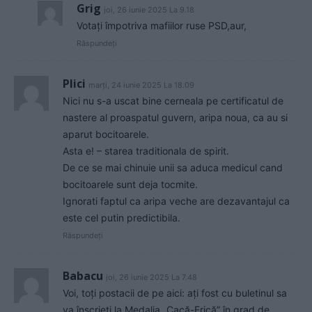
Grig
joi, 26 iunie 2025 La 9.18
Votați împotriva mafiilor ruse PSD,aur,
Răspundeți
Plici
marți, 24 iunie 2025 La 18.09
Nici nu s-a uscat bine cerneala pe certificatul de
nastere al proaspatul guvern, aripa noua, ca au si
aparut bocitoarele.
Asta e! – starea traditionala de spirit.
De ce se mai chinuie unii sa aduca medicul cand
bocitoarele sunt deja tocmite.
Ignorati faptul ca aripa veche are dezavantajul ca
este cel putin predictibila.
Răspundeți
Babacu
joi, 26 iunie 2025 La 7.48
Voi, toți postacii de pe aici: ați fost cu buletinul sa
va înscrieți la Medalia „Cacă-Frică” în grad de