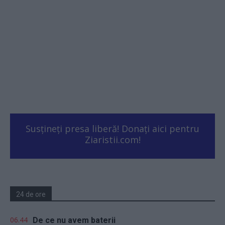
Susțineți presa liberă! Donați aici pentru
Ziaristii.com!
24 de ore
06.44
De ce nu avem baterii