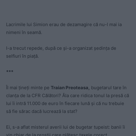
Lacrimile lui Simion erau de dezamagire că nu-l mai ia
nimeni în seamă.
I-a trecut repede, după ce și-a organizat ședința de
selfiuri în piață.
***
Îl mai țineți minte pe
Traian Preoteasa,
bugetarul tare în
clanța de la CFR Călători? Ăla care ridica tonul la presă că
lui îi intră 11.000 de euro în fiecare lună și că nu trebuie
să fie sărac dacă lucrează la stat?
Ei, s-a aflat misterul averii lui de bugetar tupeist: banii îi
vin chiar de la proștii care plătesc taxele corect.