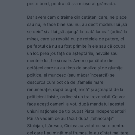
peste bord, pentru că s-a micșorat grămada.
Dar avem cam o treime din cetățeni care, ne place
sau nu, le face bine sau nu, au decît modelul lui „să
se deie” și al lui „să ajungă la toată lumea” (adică la
mine), care se revoltă nu pe rețelele de putere, ci
pe faptul că nu au fost primite în ele sau că ocupă
un loc prea jos față de așteptările, nevoile sau
meritele lor, fie și reale. Avem o jumătate din
cetățeni care nu au timp de analize și de glumițe
politice, ei muncesc (sau măcar încearcă) se
descurcă cum pot că de „famelie mare,
renumerație, după buget, mică” și așteaptă de la
politicieni liniște, ordine și un trai rezonabil. Ce vor
face acești oameni la vot, după mandatul acestei
uniuni naționale de tip pupat Piața Independenței?
Păi să vedem ce au făcut după „tehnocrații”
Stolojan, Isărescu, Cioloș: au votat cu sete pentru
cei care i-au mințit mai frumos, le-au cîntat mai tare