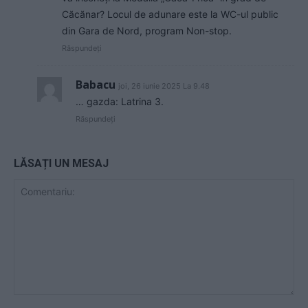
Căcănar? Locul de adunare este la WC-ul public
din Gara de Nord, program Non-stop.
Răspundeți
Babacu
joi, 26 iunie 2025 La 9.48
… gazda: Latrina 3.
Răspundeți
LĂSAȚI UN MESAJ
Comentariu: