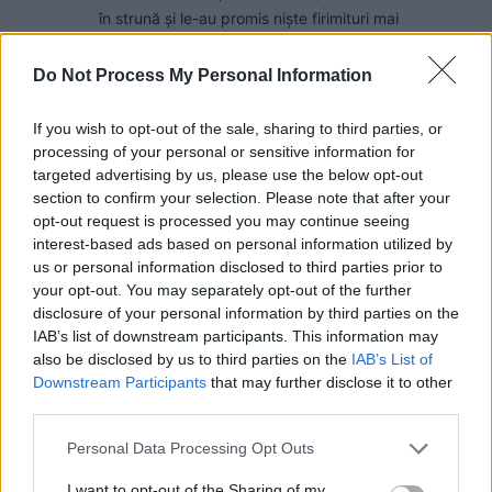
în strună și le-au promis niște firimituri mai
simandicoase de la masa lor.
Do Not Process My Personal Information
Poate că, în loc să rîdem de exponenții puterii
tribale din România (comparabilă cu cea din
If you wish to opt-out of the sale, sharing to third parties, or
Pakistan sau din Republica Sud-Africană) și să ne
processing of your personal or sensitive information for
dăm sofisticați și democrați, să încercăm să găsim,
targeted advertising by us, please use the below opt-out
section to confirm your selection. Please note that after your
măcar acum, în ceasul al 12-lea să găsim o punte
opt-out request is processed you may continue seeing
către conaționalii noștri care nu găsesc calea
interest-based ads based on personal information utilized by
pentru a ieși din logica clanurilor, care îi condamnă
us or personal information disclosed to third parties prior to
la mizerie economică și morală. Cei mai mulți nu vor
your opt-out. You may separately opt-out of the further
nici clanuri, nici comunism, nici Maica Rusie. Dar au
disclosure of your personal information by third parties on the
nici capacitatea de a începe singuri ceva de la
IAB’s list of downstream participants. This information may
zero, nici nu mai au răbdare pentru falsele „ne cere
also be disclosed by us to third parties on the
IAB’s List of
Downstream Participants
that may further disclose it to other
Europa” și „acesta este consensul specialiștilor”. Au
third parties.
nevoie de o misiune națională proprie în care să
creadă, de un drum spre un trai demn pe care să îl
Personal Data Processing Opt Outs
înțeleagă și pentru care să aibe resursele necesare
spre a și-l asuma, au nevoie de explicații clare și de
I want to opt-out of the Sharing of my