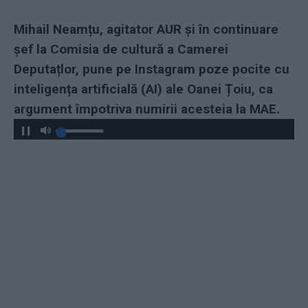
Mihail Neamțu, agitator AUR și în continuare
șef la Comisia de cultură a Camerei
Deputațlor, pune pe Instagram poze pocite cu
inteligența artificială (AI) ale Oanei Țoiu, ca
argument împotriva numirii acesteia la MAE.