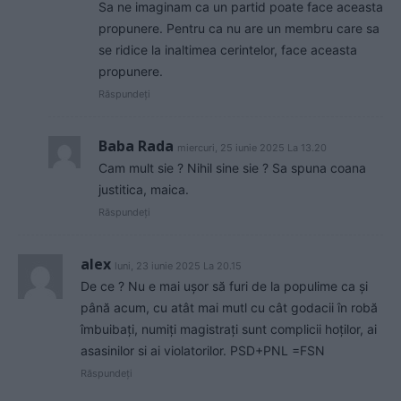
Sa ne imaginam ca un partid poate face aceasta
propunere. Pentru ca nu are un membru care sa
se ridice la inaltimea cerintelor, face aceasta
propunere.
Răspundeți
Baba Rada
miercuri, 25 iunie 2025 La 13.20
Cam mult sie ? Nihil sine sie ? Sa spuna coana
justitica, maica.
Răspundeți
alex
luni, 23 iunie 2025 La 20.15
De ce ? Nu e mai ușor să furi de la populime ca și
până acum, cu atât mai mutl cu cât godacii în robă
îmbuibați, numiți magistrați sunt complicii hoților, ai
asasinilor si ai violatorilor. PSD+PNL =FSN
Răspundeți