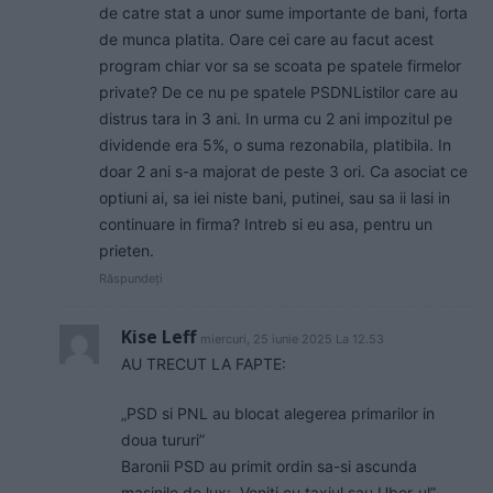
de catre stat a unor sume importante de bani, forta
de munca platita. Oare cei care au facut acest
program chiar vor sa se scoata pe spatele firmelor
private? De ce nu pe spatele PSDNListilor care au
distrus tara in 3 ani. In urma cu 2 ani impozitul pe
dividende era 5%, o suma rezonabila, platibila. In
doar 2 ani s-a majorat de peste 3 ori. Ca asociat ce
optiuni ai, sa iei niste bani, putinei, sau sa ii lasi in
continuare in firma? Intreb si eu asa, pentru un
prieten.
Răspundeți
Kise Leff
miercuri, 25 iunie 2025 La 12.53
AU TRECUT LA FAPTE:
„PSD si PNL au blocat alegerea primarilor in
doua tururi”
Baronii PSD au primit ordin sa-si ascunda
masinile de lux: „Veniti cu taxiul sau Uber-ul”