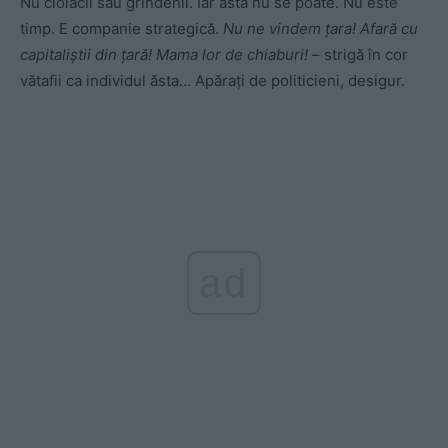
Nu ciolacii sau grindenii. Iar asta nu se poate. Nu este
timp. E companie strategică.
Nu ne vindem țara! Afară cu
capitaliștii din țară! Mama lor de chiaburi!
– strigă în cor
vătafii ca individul ăsta… Apărați de politicieni, desigur.
ad