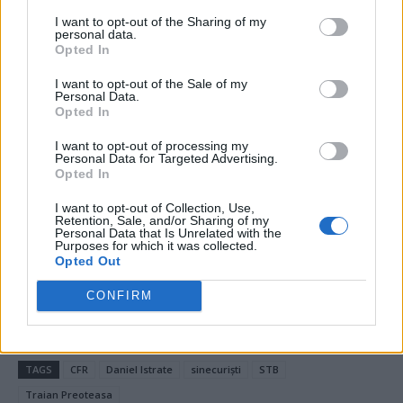
Pentru rusul care te mână de la spate?
I want to opt-out of the Sharing of my
personal data.
Opted In
*
De ce fugem din POT?
I want to opt-out of the Sale of my
Personal Data.
*
România profundă l-a învins pe Putin
Opted In
I want to opt-out of processing my
*
Războiul Mondial al lui Trump
Personal Data for Targeted Advertising.
Opted In
*
Curva lui Mike, în Postul Paștelui
I want to opt-out of Collection, Use,
Retention, Sale, and/or Sharing of my
Personal Data that Is Unrelated with the
- Advertisement -
Purposes for which it was collected.
Opted Out
CONFIRM
TAGS
CFR
Daniel Istrate
sinecuriști
STB
Traian Preoteasa