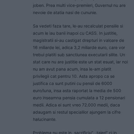
joben. Prea multi vice-premieri, Guvernul nu are
nevoie de atatia nasi de cununie.
Sa vedeti faza tare, le-au recalculat pensiile si
acum le iau banii inapoi cu CASS. In justitie,
magistratii si-au castigat drepturi in valoare de
16 miliarde lei, adica 3,2 miliarde euro, care vor
trebui platiti sub sanctiunea executarii silite. Un
stat care nu are justitie este un stat esuat, iar noi
nu am avut pana acum, insa le-am platit
privilegii cat pentru 10. Asta apropo ca se
justifica ca sunt putini cu pensii de 6000
euro/luna, insa asta raportat la media de 500
euro inseamna pensia cumulata a 12 pensionari
medii. Adica ei sunt vreo 72.000 medii, daca
adaugam si restul specialilor ajungem la cifre
halucinante.
Problema nu este in „sacrificiu”, „taieri” ci in