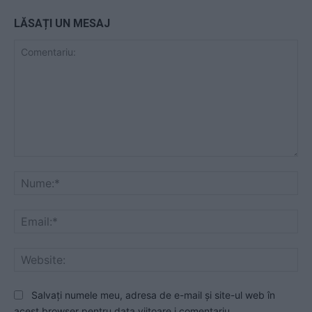
LĂSAȚI UN MESAJ
Comentariu:
Nu
Ema
Web
Salvați numele meu, adresa de e-mail și site-ul web în
acest browser pentru data viitoare i comentariu.