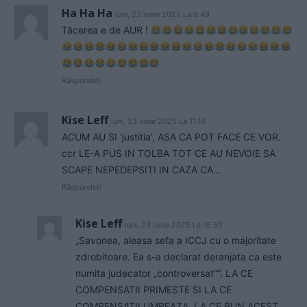
Ha Ha Ha
luni, 23 iunie 2025 La 8.49
Tăcerea e de AUR !
Răspundeți
Kise Leff
luni, 23 iunie 2025 La 11.16
ACUM AU SI ‘justitia’, ASA CA POT FACE CE VOR.
ccr LE-A PUS IN TOLBA TOT CE AU NEVOIE SA
SCAPE NEPEDEPSITI IN CAZA CA…
Răspundeți
Kise Leff
luni, 23 iunie 2025 La 15.59
„Savonea, aleasa sefa a ICCJ cu o majoritate
zdrobitoare. Ea s-a declarat deranjata ca este
numita judecator „controversat””. LA CE
COMPENSATII PRIMESTE SI LA CE
COMPENSATII UMREAZA, LA CE BUN ACEST