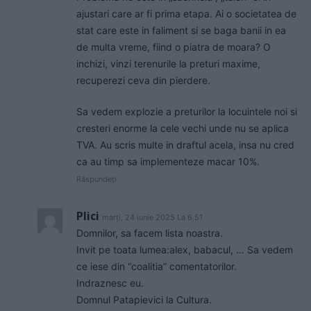
ajustari care ar fi prima etapa. Ai o societatea de
stat care este in faliment si se baga banii in ea
de multa vreme, fiind o piatra de moara? O
inchizi, vinzi terenurile la preturi maxime,
recuperezi ceva din pierdere.
Sa vedem explozie a preturilor la locuintele noi si
cresteri enorme la cele vechi unde nu se aplica
TVA. Au scris multe in draftul acela, insa nu cred
ca au timp sa implementeze macar 10%.
Răspundeți
Plici
marți, 24 iunie 2025 La 6.51
Domnilor, sa facem lista noastra.
Invit pe toata lumea:alex, babacul, … Sa vedem
ce iese din “coalitia” comentatorilor.
Indraznesc eu.
Domnul Patapievici la Cultura.