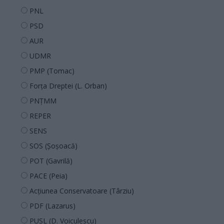
PNL
PSD
AUR
UDMR
PMP (Tomac)
Forța Dreptei (L. Orban)
PNȚMM
REPER
SENS
SOS (Șoșoacă)
POT (Gavrilă)
PACE (Peia)
Acțiunea Conservatoare (Târziu)
PDF (Lazarus)
PUSL (D. Voiculescu)