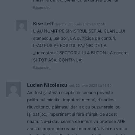
Răspundeți
Kise Leff
miercuri, 25 iunie 2025 La 12.56
L-AU NUMIT PE SINISTRUL SEF AL CLANULUI
stanescu, „sir pol”, LA curticica de conturi.
L-AU PUS PE FOSTUL PAZNIC DE LA
„judecatoria” SECTORULUI 4 BUTON LA cecere.
SI TOT ASA, CONTINUA!
Răspundeți
Lucian Nicolescu
luni, 23 iunie 2025 La 16.50
Am fost și rămân sceptic în ceeace privește
politrucul mioritic. Impotent mental, dinadins
răuvoitor cu pălmașul dar lax cu buzunarele lor.
Își bat joc, impertinent și fără sfârșit, de acest
neam. Nu-și dau seama ce infern va produce AUR
acestui popor prin reaua lor credință. Nici nu vreau