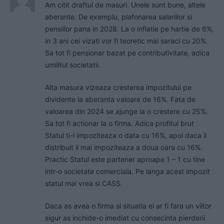
Am citit draftul de masuri. Unele sunt bune, altele
aberante. De exemplu, plafonarea salariilor si
pensiilor pana in 2028. La o inflatie pe hartie de 6%,
in 3 ani cei vizati vor fi teoretic mai saraci cu 20%.
Sa tot fi pensionar bazat pe contributivitate, adica
umilitul societatii.
Alta masura vizeaza cresterea impozitului pe
dividente la aberanta valoare de 16%. Fata de
valoarea din 2024 se ajunge la o crestere cu 25%.
Sa tot fi actionar la o firma. Adica profitul brut
Statul ti-l impoziteaza o data cu 16%, apoi daca il
distribuit il mai impoziteaza a doua oara cu 16%.
Practic Statul este partener aproape 1 – 1 cu tine
intr-o societate comerciala. Pe langa acest impozit
statul mai vrea si CASS.
Daca as avea o firma si situatia ei ar fi fara un viitor
sigur as inchide-o imediat cu consecinta pierderii