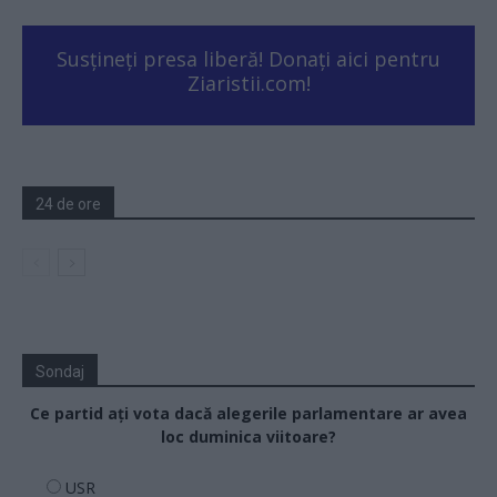
Susțineți presa liberă! Donați aici pentru
Ziaristii.com!
24 de ore
Sondaj
Ce partid ați vota dacă alegerile parlamentare ar avea
loc duminica viitoare?
USR