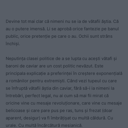
Devine tot mai clar că nimeni nu se ia de vătafii ăștia. Că
au o putere imensă. Li se aprobă orice fantezie pe banul
public, orice pretenție pe care o au. Ochii sunt strâns
închiși.
Neputința clasei politice de a se lupta cu acești vătafi și
baroni de caviar are un cost politic nevăzut. Este
principala explicație a preferinței în creștere exponențială
a românilor pentru extremiști. Când vezi tupeul cu care
se înfruptă vătafii ăștia din caviar, fără să-i ia nimeni la
întrebări, perfect legal, nu ai cum să mai fii mirat că
oricine vine cu mesaje revoluționare, care vine cu mesaje
belicoase și care pare pus pe ras, tuns și frezat (doar
aparent, desigur) va fi îmbrățișat cu multă căldură. Cu
urale. Cu multă încărcătură mesianică.