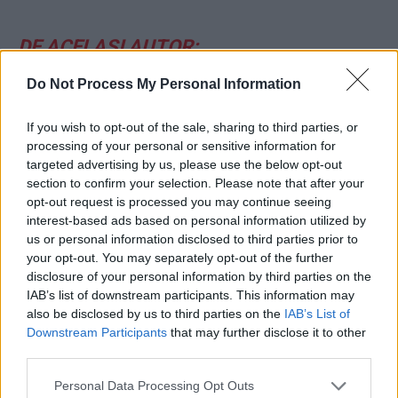
DE ACELAȘI AUTOR:
Do Not Process My Personal Information
*
Șmecheria lui Grindeanu
If you wish to opt-out of the sale, sharing to third parties, or
*
Modelul economic al PSD: să crești în
processing of your personal or sensitive information for
targeted advertising by us, please use the below opt-out
înălțime trăgându-te de păr
section to confirm your selection. Please note that after your
opt-out request is processed you may continue seeing
*
6 argumente împotriva impozitului progresiv
interest-based ads based on personal information utilized by
us or personal information disclosed to third parties prior to
your opt-out. You may separately opt-out of the further
*
Pizza cu caviar
disclosure of your personal information by third parties on the
IAB’s list of downstream participants. This information may
*
Uite ce pățesc maghiarii dacă l-au votat pe
also be disclosed by us to third parties on the
IAB’s List of
Nicușor Dan!
Downstream Participants
that may further disclose it to other
third parties.
*
Simioane, pentru cine vrei români morți?
Personal Data Processing Opt Outs