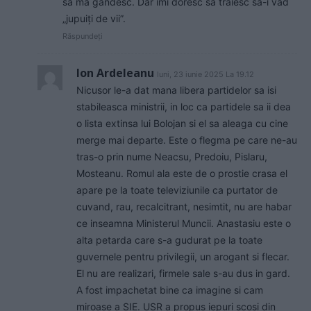
să mă gândesc. Dar îmi doresc să trăiesc sa-i văd
„jupuiți de vii”.
Răspundeți
Ion Ardeleanu
luni, 23 iunie 2025 La 19.12
Nicusor le-a dat mana libera partidelor sa isi
stabileasca ministrii, in loc ca partidele sa ii dea
o lista extinsa lui Bolojan si el sa aleaga cu cine
merge mai departe. Este o flegma pe care ne-au
tras-o prin nume Neacsu, Predoiu, Pislaru,
Mosteanu. Romul ala este de o prostie crasa el
apare pe la toate televiziunile ca purtator de
cuvand, rau, recalcitrant, nesimtit, nu are habar
ce inseamna Ministerul Muncii. Anastasiu este o
alta petarda care s-a gudurat pe la toate
guvernele pentru privilegii, un arogant si flecar.
El nu are realizari, firmele sale s-au dus in gard.
A fost impachetat bine ca imagine si cam
miroase a SIE. USR a propus iepuri scosi din