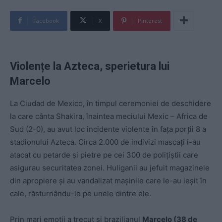
Facebook
X
Pinterest
Violențe la Azteca, sperietura lui
Marcelo
La Ciudad de Mexico, în timpul ceremoniei de deschidere
la care cânta Shakira, înaintea meciului Mexic – Africa de
Sud (2-0), au avut loc incidente violente în fața porții 8 a
stadionului Azteca. Circa 2.000 de indivizi mascați i-au
atacat cu petarde și pietre pe cei 300 de polițiștii care
asigurau securitatea zonei. Huliganii au jefuit magazinele
din apropiere și au vandalizat mașinile care le-au ieșit în
cale, răsturnându-le pe unele dintre ele.
Prin mari emoții a trecut și brazilianul
Marcelo (38 de