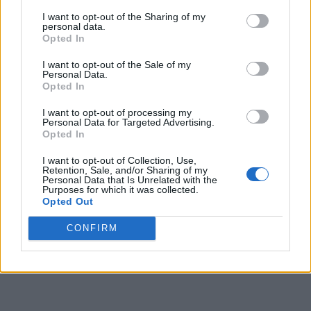
EPISODUL 9:
Mexic 1970 / Tripla încoronare a
I want to opt-out of the Sharing of my
personal data.
lui Pele
Opted In
I want to opt-out of the Sale of my
EPISODUL 10:
R. F. Germania 1974 /
Personal Data.
Opted In
Beckenbauer über Cruyff
I want to opt-out of processing my
Personal Data for Targeted Advertising.
Opted In
I want to opt-out of Collection, Use,
Retention, Sale, and/or Sharing of my
Personal Data that Is Unrelated with the
Purposes for which it was collected.
Opted Out
ad
CONFIRM