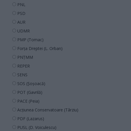
PNL
PSD
AUR
UDMR
PMP (Tomac)
Forța Dreptei (L. Orban)
PNȚMM
REPER
SENS
SOS (Șoșoacă)
POT (Gavrilă)
PACE (Peia)
Acțiunea Conservatoare (Târziu)
PDF (Lazarus)
PUSL (D. Voiculescu)