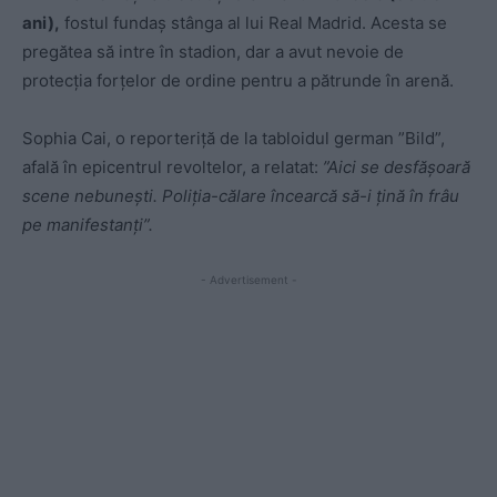
ani),
fostul fundaș stânga al lui Real Madrid. Acesta se
pregătea să intre în stadion, dar a avut nevoie de
protecția forțelor de ordine pentru a pătrunde în arenă.
Sophia Cai, o reporteriță de la tabloidul german ”Bild”,
afală în epicentrul revoltelor, a relatat:
”Aici se desfășoară
scene nebunești. Poliția-călare încearcă să-i țină în frâu
pe manifestanți”.
- Advertisement -