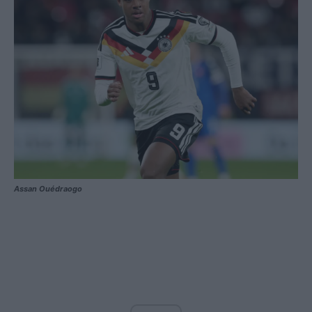
Assan Ouédraogo