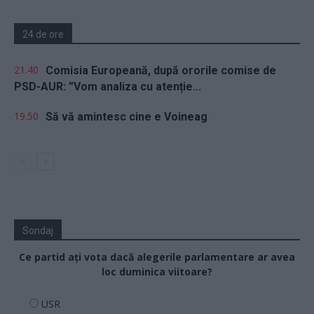
24 de ore
21.40
Comisia Europeană, după ororile comise de
PSD-AUR: ”Vom analiza cu atenție...
19.50
Să vă amintesc cine e Voineag
Sondaj
Ce partid ați vota dacă alegerile parlamentare ar avea
loc duminica viitoare?
USR