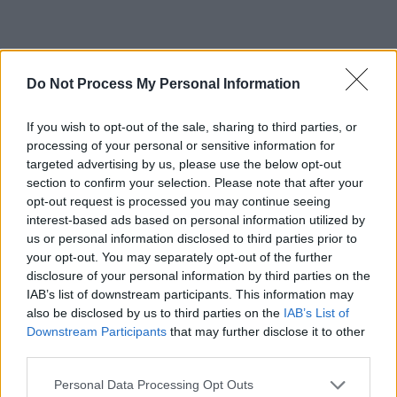
EPISODUL 4:
Brazilia 1950 / Marele șoc de pe
Do Not Process My Personal Information
Maracana
If you wish to opt-out of the sale, sharing to third parties, or
processing of your personal or sensitive information for
EPISODUL 5:
Elveția 1954 / Miracol german,
targeted advertising by us, please use the below opt-out
tragedie maghiară
section to confirm your selection. Please note that after your
opt-out request is processed you may continue seeing
EPISODUL 6:
Suedia 1958 / Brazilia! Pele!
interest-based ads based on personal information utilized by
us or personal information disclosed to third parties prior to
your opt-out. You may separately opt-out of the further
EPISODUL 7:
Chile 1962 / Brazilia triumfă și
disclosure of your personal information by third parties on the
fără Pele
IAB’s list of downstream participants. This information may
also be disclosed by us to third parties on the
IAB’s List of
Downstream Participants
that may further disclose it to other
EPISODUL 8:
Anglia 1966 / Golul-fantomă din
third parties.
prelungiri
Personal Data Processing Opt Outs