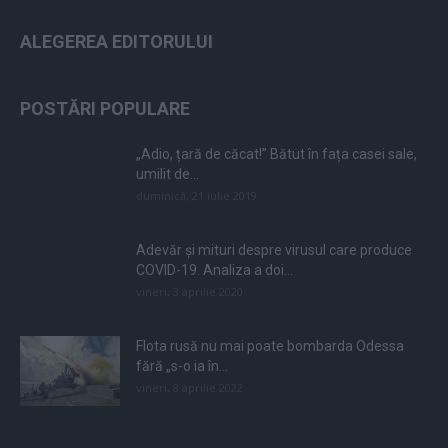
ALEGEREA EDITORULUI
POSTĂRI POPULARE
„Adio, țară de căcat!” Bătut în fața casei sale,
umilit de...
duminică, 21 iulie 2019
Adevăr și mituri despre virusul care produce
COVID-19. Analiza a doi...
vineri, 3 aprilie 2020
Flota rusă nu mai poate bombarda Odessa
fără „s-o ia în...
vineri, 8 aprilie 2022