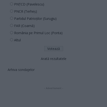
PNȚCD (Pavelescu)
PNCR (Terheș)
Partidul Patrioților (Surugiu)
FAR (Coarnă)
România pe Primul Loc (Ponta)
Altul
Arată rezultatele
Arhiva sondajelor
- Advertisment -