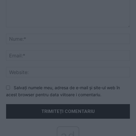
Comentariu:
Nu
Ema
Web
Salvați numele meu, adresa de e-mail și site-ul web în
acest browser pentru data viitoare i comentariu.
ad