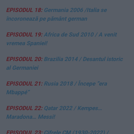
EPISODUL 18:
Germania 2006 /
Italia se
încoronea
ză pe pământ german
EPISODUL 19:
Africa de Sud 2010 / A venit
vremea Spaniei!
EPISODUL 20:
Brazilia 2014 / Desantul istoric
al Germaniei
EPISODUL 21:
Rusia 2018
/
Începe ”era
Mbappé”
EPISODUL 22:
Qatar 2022 /
Kempes…
Maradona… Messi!
EPISODUL 23:
Cifrele CM (1930-2022) /