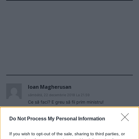
Play
Ioan Magherusan
sâmbătă, 22 decembrie 2018 La 21.59
Ce să faci? E greu să fii prim ministru!
Răspundeți
Do Not Process My Personal Information
LĂSAȚI UN MESAJ
If you wish to opt-out of the sale, sharing to third parties, or