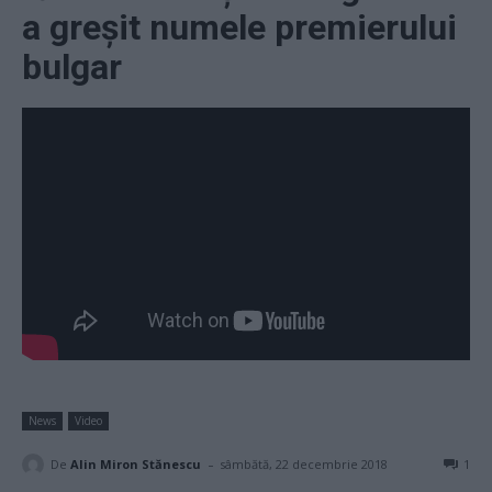
a greşit numele premierului
bulgar
News
Video
-
De
Alin Miron Stănescu
sâmbătă, 22 decembrie 2018
1