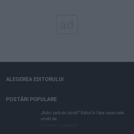
ad
ALEGEREA EDITORULUI
POSTĂRI POPULARE
„Adio, țară de căcat!” Bătut în fața casei sale,
umilit de...
duminică, 21 iulie 2019