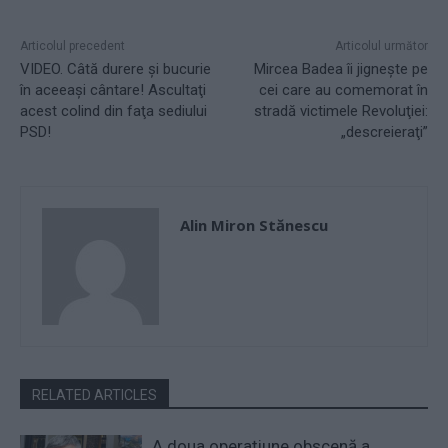
Articolul precedent
Articolul următor
VIDEO. Câtă durere şi bucurie
Mircea Badea îi jigneşte pe
în aceeaşi cântare! Ascultaţi
cei care au comemorat în
acest colind din faţa sediului
stradă victimele Revoluţiei:
PSD!
„descreieraţi”
Alin Miron Stănescu
RELATED ARTICLES
A doua operațiune obscenă a