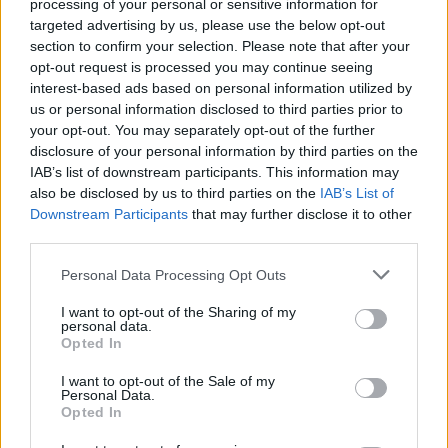
processing of your personal or sensitive information for
targeted advertising by us, please use the below opt-out
section to confirm your selection. Please note that after your
opt-out request is processed you may continue seeing
interest-based ads based on personal information utilized by
us or personal information disclosed to third parties prior to
your opt-out. You may separately opt-out of the further
disclosure of your personal information by third parties on the
Comentariu:
IAB’s list of downstream participants. This information may
Nu
also be disclosed by us to third parties on the
IAB’s List of
Downstream Participants
that may further disclose it to other
third parties.
Ema
Personal Data Processing Opt Outs
Web
I want to opt-out of the Sharing of my
personal data.
Opted In
Salvați numele meu, adresa de e-mail și site-ul web în
I want to opt-out of the Sale of my
acest browser pentru data viitoare i comentariu.
Personal Data.
Opted In