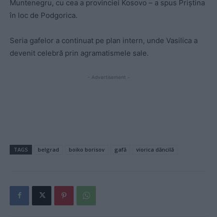
Muntenegru, cu cea a provinciei Kosovo – a spus Priştina
în loc de Podgorica.
Seria gafelor a continuat pe plan intern, unde Vasilica a
devenit celebră prin agramatismele sale.
- Advertisement -
TAGS
belgrad
boiko borisov
gafă
viorica dăncilă