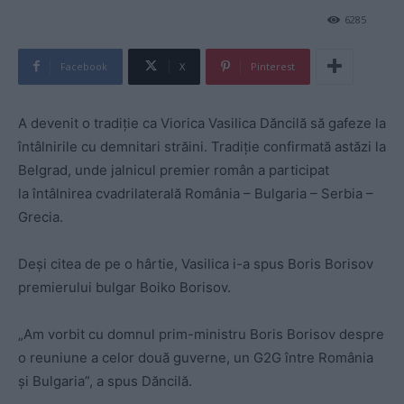
6285
Facebook
X
Pinterest
A devenit o tradiție ca Viorica Vasilica Dăncilă să gafeze la
întâlnirile cu demnitari străini. Tradiție confirmată astăzi la
Belgrad, unde jalnicul premier român a participat
la întâlnirea cvadrilaterală România – Bulgaria – Serbia –
Grecia.
Deşi citea de pe o hârtie, Vasilica i-a spus Boris Borisov
premierului bulgar Boiko Borisov.
„Am vorbit cu domnul prim-ministru Boris Borisov despre
o reuniune a celor două guverne, un G2G între România
și Bulgaria”, a spus Dăncilă.