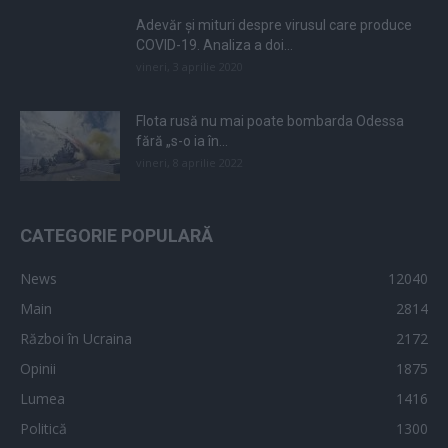
Adevăr și mituri despre virusul care produce
COVID-19. Analiza a doi...
vineri, 3 aprilie 2020
Flota rusă nu mai poate bombarda Odessa
fără „s-o ia în...
vineri, 8 aprilie 2022
CATEGORIE POPULARĂ
News
12040
Main
2814
Război în Ucraina
2172
Opinii
1875
Lumea
1416
Politică
1300