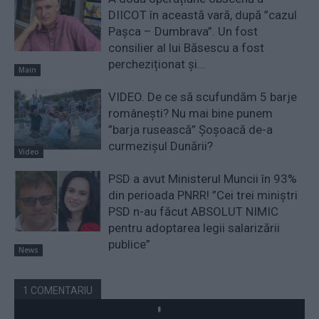
DIICOT în această vară, după ”cazul
Pașca – Dumbrava”. Un fost
consilier al lui Băsescu a fost
percheziționat și...
Main
VIDEO. De ce să scufundăm 5 barje
românești? Nu mai bine punem
”barja rusească” Șoșoacă de-a
curmezișul Dunării?
Video
PSD a avut Ministerul Muncii în 93%
din perioada PNRR! ”Cei trei miniştri
PSD n-au făcut ABSOLUT NIMIC
pentru adoptarea legii salarizării
publice”
News
1 COMENTARIU