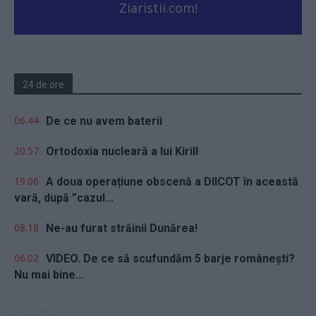
Ziaristii.com!
24 de ore
06.44
De ce nu avem baterii
20.57
Ortodoxia nucleară a lui Kirill
19.06
A doua operațiune obscenă a DIICOT în această
vară, după ”cazul...
08.18
Ne-au furat străinii Dunărea!
06.02
VIDEO. De ce să scufundăm 5 barje românești?
Nu mai bine...