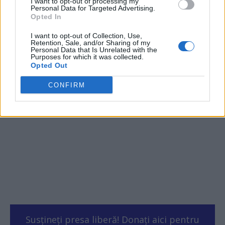
I want to opt-out of processing my
Personal Data for Targeted Advertising.
Opted In
ad
I want to opt-out of Collection, Use,
Retention, Sale, and/or Sharing of my
Personal Data that Is Unrelated with the
- Advertisment -
Purposes for which it was collected.
Opted Out
CONFIRM
Susțineți presa liberă! Donați aici pentru