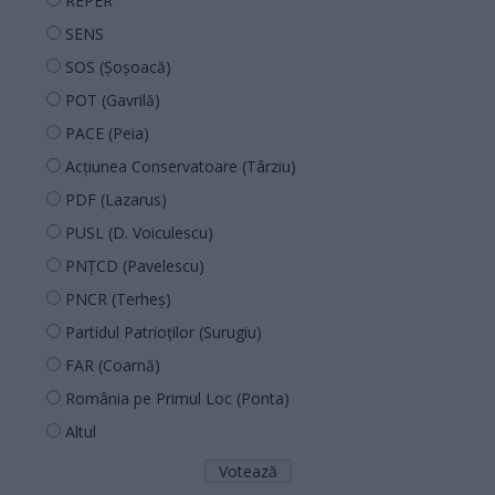
REPER
SENS
SOS (Șoșoacă)
POT (Gavrilă)
PACE (Peia)
Acțiunea Conservatoare (Târziu)
PDF (Lazarus)
PUSL (D. Voiculescu)
PNȚCD (Pavelescu)
PNCR (Terheș)
Partidul Patrioților (Surugiu)
FAR (Coarnă)
România pe Primul Loc (Ponta)
Altul