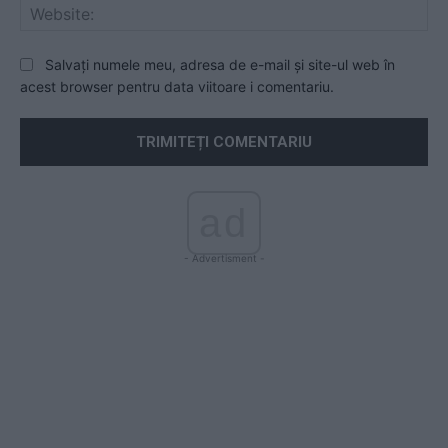
Web
Salvați numele meu, adresa de e-mail și site-ul web în
acest browser pentru data viitoare i comentariu.
ad
- Advertisment -