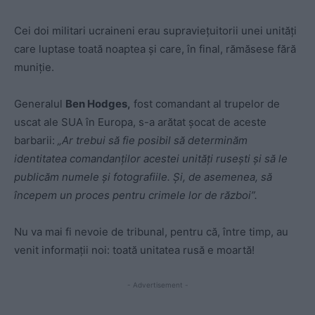
Cei doi militari ucraineni erau supraviețuitorii unei unități
care luptase toată noaptea și care, în final, rămăsese fără
muniție.
Generalul
Ben Hodges,
fost comandant al trupelor de
uscat ale SUA în Europa, s-a arătat șocat de aceste
barbarii:
„Ar trebui să fie posibil să determinăm
identitatea comandanților acestei unități rusești și să le
publicăm numele și fotografiile. Și, de asemenea, să
începem un proces pentru crimele lor de război”.
Nu va mai fi nevoie de tribunal, pentru că, între timp, au
venit informații noi: toată unitatea rusă e moartă!
- Advertisement -