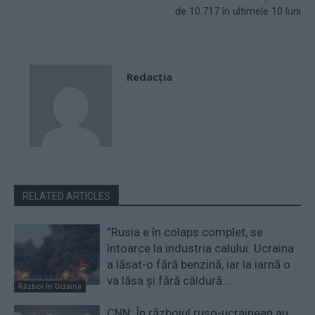
de 10.717 în ultimele 10 luni
Redacţia
RELATED ARTICLES
”Rusia e în colaps complet, se
întoarce la industria calului. Ucraina
a lăsat-o fără benzină, iar la iarnă o
va lăsa și fără căldură....
Război în Ucraina
CNN: În războiul ruso-ucrainean au