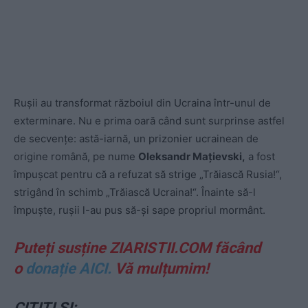
Rușii au transformat războiul din Ucraina într-unul de
exterminare. Nu e prima oară când sunt surprinse astfel
de secvențe: astă-iarnă, un prizonier ucrainean de
origine română, pe nume
Oleksandr Mațievski,
a fost
împușcat pentru că a refuzat să strige „Trăiască Rusia!“,
strigând în schimb „Trăiască Ucraina!“. Înainte să-l
împuște, rușii l-au pus să-și sape propriul mormânt.
Puteți susține ZIARISTII.COM făcând
o
donație AICI.
Vă mulțumim!
CITIȚI ȘI: