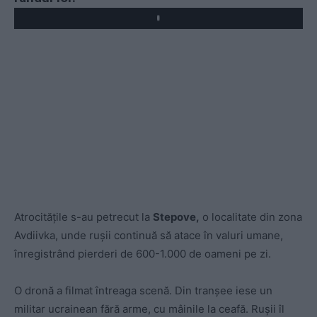
Play
Atrocitățile s-au petrecut la
Stepove,
o localitate din zona
Avdiivka, unde rușii continuă să atace în valuri umane,
înregistrând pierderi de 600-1.000 de oameni pe zi.
O dronă a filmat întreaga scenă. Din tranșee iese un
militar ucrainean fără arme, cu mâinile la ceafă. Rușii îl