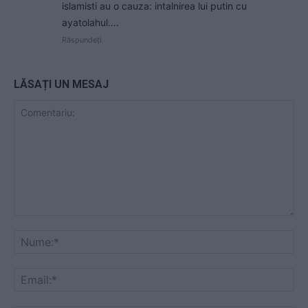
islamisti au o cauza: intalnirea lui putin cu
ayatolahul….
Răspundeți
LĂSAȚI UN MESAJ
Comentariu:
Nu
Ema