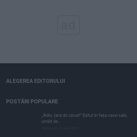
ad
ALEGEREA EDITORULUI
POSTĂRI POPULARE
„Adio, țară de căcat!” Bătut în fața casei sale,
umilit de...
duminică, 21 iulie 2019