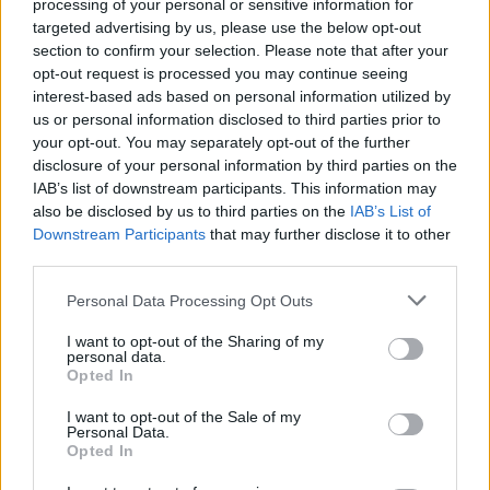
processing of your personal or sensitive information for
targeted advertising by us, please use the below opt-out
section to confirm your selection. Please note that after your
opt-out request is processed you may continue seeing
interest-based ads based on personal information utilized by
us or personal information disclosed to third parties prior to
your opt-out. You may separately opt-out of the further
disclosure of your personal information by third parties on the
*
VIDEO. Drulă avertizează: Guvernul Ciolacu
IAB’s list of downstream participants. This information may
also be disclosed by us to third parties on the
IAB’s List of
pregătește Opoziției un nou dosar – pentru
Downstream Participants
that may further disclose it to other
Tomac, liderul PMP. „Democrația e în pericol,
third parties.
statul de drept e călcat în picioare”
Personal Data Processing Opt Outs
*
Mârlănii de președinte: Iohannis a devansat
I want to opt-out of the Sharing of my
personal data.
ceremonia de 1 Decembrie ca să plece mai
Opted In
repede în Dubai și n-a invitat Opoziția la
I want to opt-out of the Sale of my
Personal Data.
recepție
Opted In