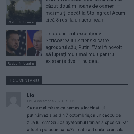
căzut două milioane de oameni –
mai mulți decât la Stalingrad! Acum
pică 8 ruși la un ucrainean
Război în Ucraina
Un document excepțional:
Scrisoarea lui Zelenski către
agresorul său, Putin. ”Veți fi nevoit
să luptați mult mai mult pentru
existența dvs. – nu cea...
Război în Ucraina
1 COMENTARIU
Lia
luni, 4 decembrie 2023 La 11.19
Sa ne mai miram ca hamas a inchinat lui
putin,invazia sa din 7 octombrie,ca un cadou de
ziua lui ???? Sau ca ayatolahul Iranian a spus ca l-ar
adopta pe putin ca fiu?? Toate actiunile teroristilor