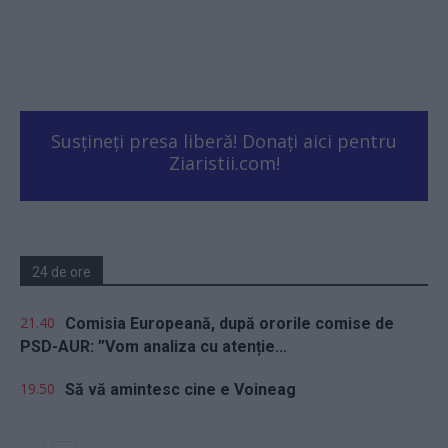
Susțineți presa liberă! Donați aici pentru
Ziaristii.com!
24 de ore
21.40
Comisia Europeană, după ororile comise de
PSD-AUR: ”Vom analiza cu atenție...
19.50
Să vă amintesc cine e Voineag