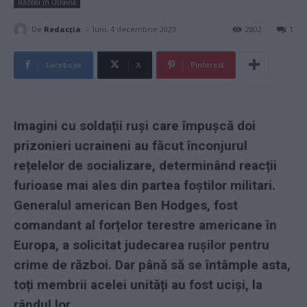
Război în Ucraina
-
De
Redacţia
luni, 4 decembrie 2023
2802
1
Facebook
X
Pinterest
Imagini cu soldații ruși care împușcă doi
prizonieri ucraineni au făcut înconjurul
rețelelor de socializare, determinând reacții
furioase mai ales din partea foștilor militari.
Generalul american Ben Hodges, fost
comandant al forțelor terestre americane în
Europa, a solicitat judecarea rușilor pentru
crime de război. Dar până să se întâmple asta,
toți membrii acelei unități au fost uciși, la
rândul lor.