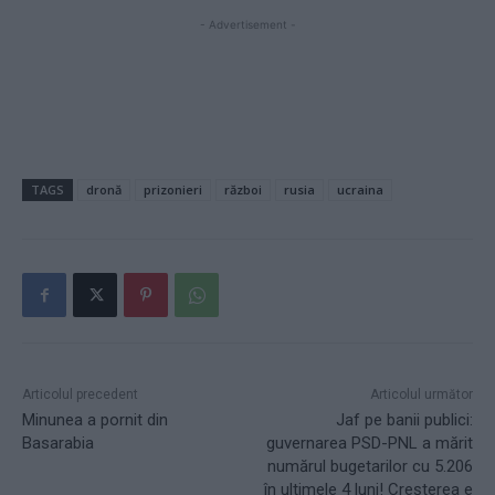
- Advertisement -
TAGS
dronă
prizonieri
război
rusia
ucraina
Articolul precedent
Articolul următor
Minunea a pornit din
Jaf pe banii publici:
Basarabia
guvernarea PSD-PNL a mărit
numărul bugetarilor cu 5.206
în ultimele 4 luni! Creșterea e