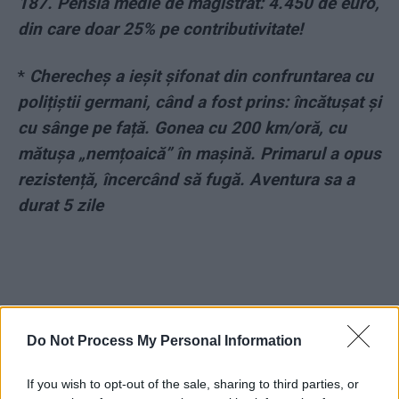
187. Pensia medie de magistrat: 4.450 de euro,
din care doar 25% pe contributivitate!
*
Cherecheș a ieșit șifonat din confruntarea cu
polițiștii germani, când a fost prins: încătușat și
cu sânge pe față. Gonea cu 200 km/oră, cu
mătușa „nemțoaică” în mașină. Primarul a opus
rezistență, încercând să fugă. Aventura sa a
durat 5 zile
Do Not Process My Personal Information
ad
If you wish to opt-out of the sale, sharing to third parties, or