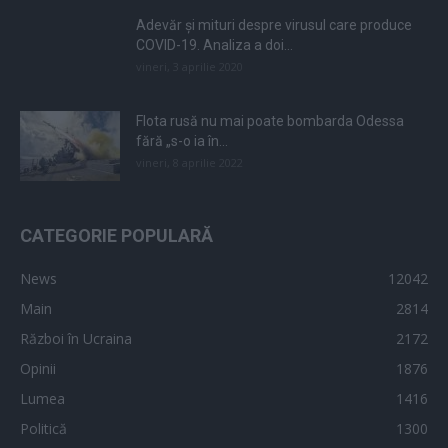
Adevăr și mituri despre virusul care produce
COVID-19. Analiza a doi...
vineri, 3 aprilie 2020
Flota rusă nu mai poate bombarda Odessa
fără „s-o ia în...
vineri, 8 aprilie 2022
CATEGORIE POPULARĂ
News
12042
Main
2814
Război în Ucraina
2172
Opinii
1876
Lumea
1416
Politică
1300