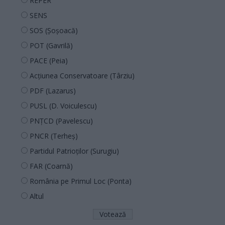
REPER
SENS
SOS (Șoșoacă)
POT (Gavrilă)
PACE (Peia)
Acțiunea Conservatoare (Târziu)
PDF (Lazarus)
PUSL (D. Voiculescu)
PNȚCD (Pavelescu)
PNCR (Terheș)
Partidul Patrioților (Surugiu)
FAR (Coarnă)
România pe Primul Loc (Ponta)
Altul