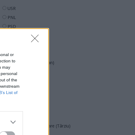
USR
PNL
PSD
AUR
UDMR
PMP (Tomac)
sonal or
ection to
Forța Dreptei (L. Orban)
ou may
PNȚMM
 personal
out of the
REPER
 downstream
SENS
B’s List of
SOS (Șoșoacă)
POT (Gavrilă)
PACE (Peia)
Acțiunea Conservatoare (Târziu)
PDF (Lazarus)