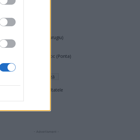
PUSL (D. Voiculescu)
PNȚCD (Pavelescu)
PNCR (Terheș)
Partidul Patrioților (Surugiu)
FAR (Coarnă)
România pe Primul Loc (Ponta)
Altul
Arată rezultatele
Arhiva sondajelor
- Advertisment -