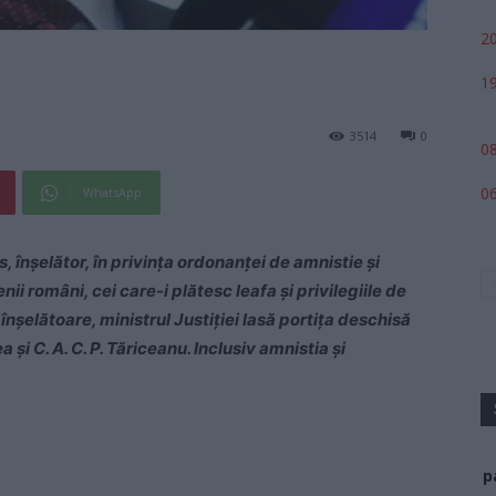
20
19
3514
0
08
06
WhatsApp
 înșelător, în privința ordonanței de amnistie și
nii români, cei care-i plătesc leafa și privilegiile de
înșelătoare, ministrul Justiției lasă portița deschisă
 și C. A. C. P. Tăriceanu. Inclusiv amnistia și
p