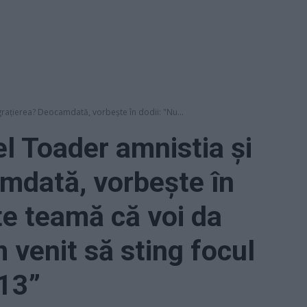
rațierea? Deocamdată, vorbeşte în dodii: "Nu...
 Toader amnistia şi
mdată, vorbeşte în
te teamă că voi da
m venit să sting focul
13”