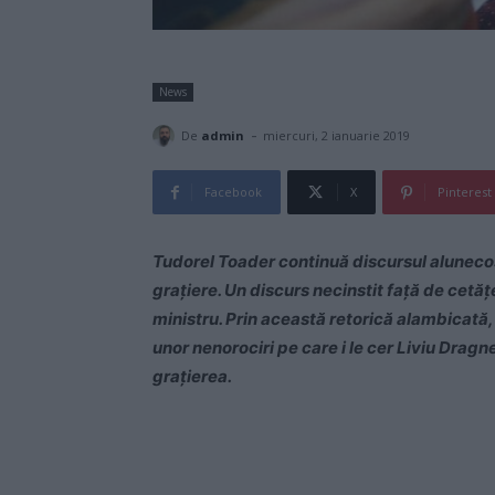
News
-
De
admin
miercuri, 2 ianuarie 2019
Facebook
X
Pinterest
Tudorel Toader continuă discursul alunecos,
grațiere. Un discurs necinstit față de cetățe
ministru. Prin această retorică alambicată, 
unor nenorociri pe care i le cer Liviu Dragnea
grațierea.