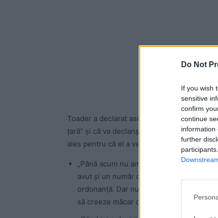
Do Not Pr
If you wish 
sensitive in
confirm you
Toader a declarat aseară, la Antena 3 (televi
continue se
information 
țară” și că va declanșa proteste violente pri
further disc
ales pentru că el a venit „să stingă focul d
participants
Downstream 
„Până acum nu am avut sentimentul acesta
avut și un număr cu ghinion, știu efectel
ordonanță. Dar nu am această temere, pen
Persona
să creeze măcar o astfel de stare de peri