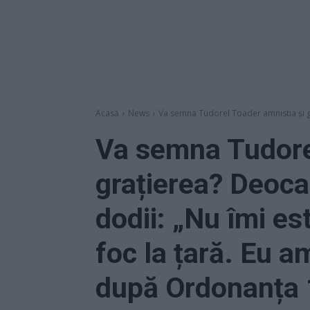
Acasă
News
Va semna Tudorel Toader amnistia şi g
Va semna Tudorel
grațierea? Deoca
dodii: „Nu îmi es
foc la țară. Eu a
după Ordonanța 