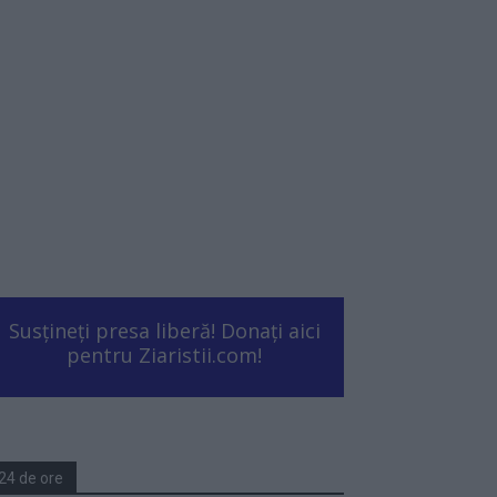
Susțineți presa liberă! Donați aici
pentru Ziaristii.com!
24 de ore