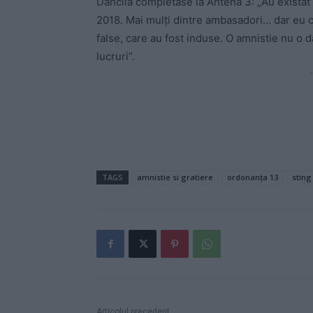
Dăncilă completase la Antena 3: „Au existat 
2018. Mai mulți dintre ambasadori… dar eu cr
false, care au fost induse. O amnistie nu o d
lucruri”.
-
TAGS
amnistie si gratiere
ordonanța 13
sting
Articolul precedent