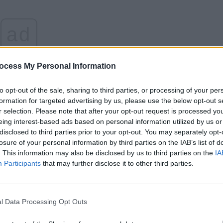
ad
ocess My Personal Information
to opt-out of the sale, sharing to third parties, or processing of your per
formation for targeted advertising by us, please use the below opt-out s
r selection. Please note that after your opt-out request is processed y
ziunea sa preferată), că nu se teme că „va da foc la
eing interest-based ads based on personal information utilized by us or
disclosed to third parties prior to your opt-out. You may separately opt-
ntr-un proiect de ordonanță pe amnistie și grațiere, mai
losure of your personal information by third parties on the IAB’s list of
e după Ordonanța 13”.
. This information may also be disclosed by us to third parties on the
IA
Participants
that may further disclose it to other third parties.
, că <<voi da foc la țară>>. Știu Ordonanța 13, care a
e ei, eu am venit să sting, oarecum, focul de după
tru că nu am făcut și sigur nu voi face ceva de natură
l Data Processing Opt Outs
col, darămite să-l producă în mod efectiv”.