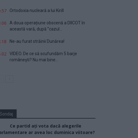
.57
Ortodoxia nucleară a lui Kirill
.06
A doua operațiune obscenă a DIICOT în
această vară, după ”cazul...
.18
Ne-au furat străinii Dunărea!
.02
VIDEO. De ce să scufundăm 5 barje
românești? Nu mai bine...
Sondaj
Ce partid ați vota dacă alegerile
arlamentare ar avea loc duminica viitoare?