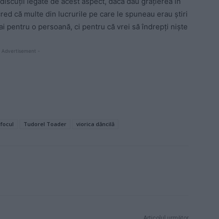
discuții legate de acest aspect, dacă dau grațierea în
ed că multe din lucrurile pe care le spuneau erau știri
ai pentru o persoană, ci pentru că vrei să îndrepți niște
 Advertisement -
 focul
Tudorel Toader
viorica dăncilă
Articolul următor