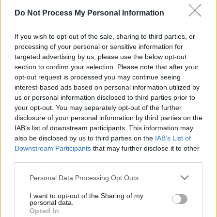
SENS
Do Not Process My Personal Information
SOS (Șoșoacă)
POT (Gavrilă)
If you wish to opt-out of the sale, sharing to third parties, or
processing of your personal or sensitive information for
PACE (Peia)
targeted advertising by us, please use the below opt-out
Acțiunea Conservatoare (Târziu)
section to confirm your selection. Please note that after your
opt-out request is processed you may continue seeing
PDF (Lazarus)
interest-based ads based on personal information utilized by
PUSL (D. Voiculescu)
us or personal information disclosed to third parties prior to
PNȚCD (Pavelescu)
your opt-out. You may separately opt-out of the further
disclosure of your personal information by third parties on the
PNCR (Terheș)
IAB’s list of downstream participants. This information may
Partidul Patrioților (Surugiu)
also be disclosed by us to third parties on the
IAB’s List of
Downstream Participants
that may further disclose it to other
FAR (Coarnă)
third parties.
România pe Primul Loc (Ponta)
Personal Data Processing Opt Outs
Altul
I want to opt-out of the Sharing of my
personal data.
Opted In