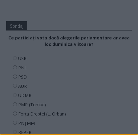
Sondaj
Ce partid ați vota dacă alegerile parlamentare ar avea
loc duminica viitoare?
USR
PNL
PSD
AUR
UDMR
PMP (Tomac)
Forța Dreptei (L. Orban)
PNȚMM
REPER