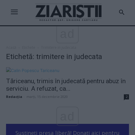
ad
Acasă
Etichete
Trimitere in judecata
Etichetă: trimitere in judecata
Tăriceanu, trimis în judecată pentru abuz în
serviciu. A refuzat, ca...
Redacţia
-
marți, 15 decembrie 2020
2
ad
Susțineți presa liberă! Donați aici pentru