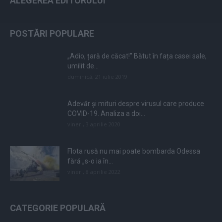
ALEGEREA EDITORULUI
POSTĂRI POPULARE
„Adio, țară de căcat!” Bătut în fața casei sale,
umilit de...
duminică, 21 iulie 2019
Adevăr și mituri despre virusul care produce
COVID-19. Analiza a doi...
vineri, 3 aprilie 2020
Flota rusă nu mai poate bombarda Odessa
fără „s-o ia în...
vineri, 8 aprilie 2022
CATEGORIE POPULARĂ