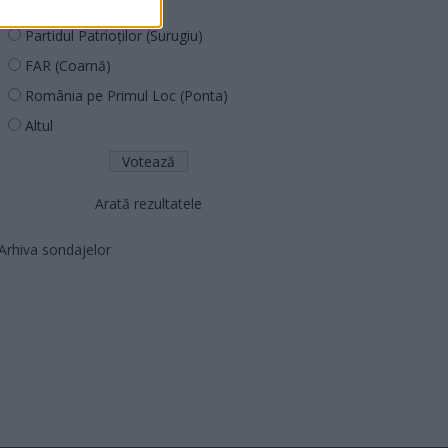
PNCR (Terheș)
Partidul Patrioților (Surugiu)
FAR (Coarnă)
România pe Primul Loc (Ponta)
Altul
Arată rezultatele
Arhiva sondajelor