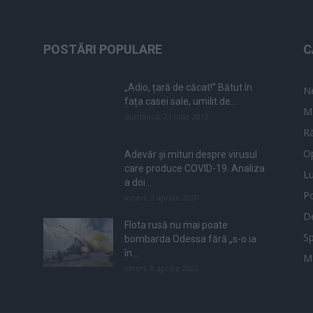
POSTĂRI POPULARE
C
„Adio, țară de căcat!” Bătut în
N
fața casei sale, umilit de...
M
duminică, 21 iulie 2019
Ră
Op
Adevăr și mituri despre virusul
care produce COVID-19. Analiza
L
a doi...
Po
vineri, 3 aprilie 2020
De
Flota rusă nu mai poate
Sp
bombarda Odessa fără „s-o ia
în...
M
vineri, 8 aprilie 2022