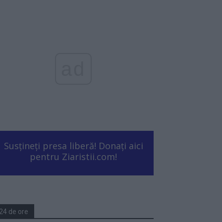
ad
Susțineți presa liberă! Donați aici
pentru Ziaristii.com!
24 de ore