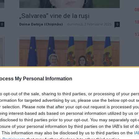
08
„Salvarea” vine de la ruşi
18
Doina Dabija (Chișinău)
-
duminică, 2 februarie 2025
0
0
17
ocess My Personal Information
a
Rusia pregătește diversiuni
to opt-out of the sale, sharing to third parties, or processing of your per
formation for targeted advertising by us, please use the below opt-out s
violente și separatiste în Moldova,
r selection. Please note that after your opt-out request is processed y
p
ca să blocheze...
3
eing interest-based ads based on personal information utilized by us or
Matei Udrea
-
marți, 19 martie 2024
0
disclosed to third parties prior to your opt-out. You may separately opt-
losure of your personal information by third parties on the IAB’s list of
. This information may also be disclosed by us to third parties on the
IA