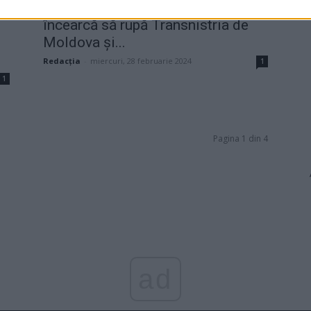
Proclamația prin care Putin
încearcă să rupă Transnistria de
Moldova și...
Redacţia
-
miercuri, 28 februarie 2024
1
1
Pagina 1 din 4
ad