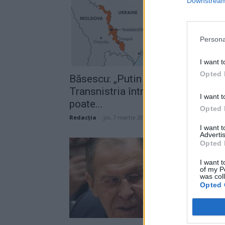
Downstream 
Persona
I want t
Opted 
Băsescu: „Putin poate ocupa
Transnistria într-o noapte, dar nu 
I want t
poate...
Opted 
Redacţia
-
joi, 7 martie 2024
I want 
Advertis
Opted 
I want t
of my P
was col
Opted 