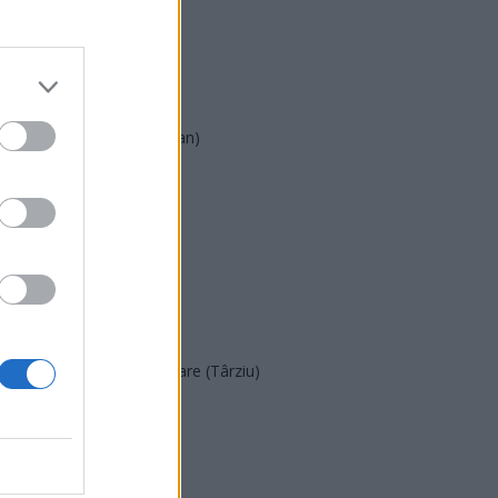
PSD
AUR
UDMR
PMP (Tomac)
Forța Dreptei (L. Orban)
PNȚMM
REPER
SENS
SOS (Șoșoacă)
POT (Gavrilă)
PACE (Peia)
Acțiunea Conservatoare (Târziu)
PDF (Lazarus)
PUSL (D. Voiculescu)
PNȚCD (Pavelescu)