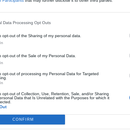
Participants
that may further disclose it to other third parties.
l Data Processing Opt Outs
o opt-out of the Sharing of my personal data.
In
Agresorul de la Nistru are un
o
singur nume: Rusia!
o opt-out of the Sale of my Personal Data.
Alecu Reniță (Chișinău)
-
luni, 4 martie 2024
5
In
1
to opt-out of processing my Personal Data for Targeted
ing.
In
o opt-out of Collection, Use, Retention, Sale, and/or Sharing
ersonal Data that Is Unrelated with the Purposes for which it
lected.
Out
CONFIRM