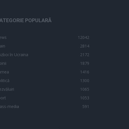
ATEGORIE POPULARĂ
ews
12042
ain
2814
zboi în Ucraina
2172
inii
1879
umea
1416
litică
1300
zvăluiri
1065
ort
1053
ass-media
591