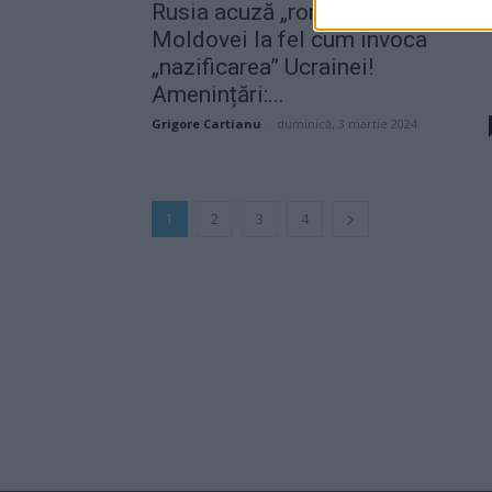
Rusia acuză „românizarea”
Moldovei la fel cum invoca
„nazificarea” Ucrainei!
Amenințări:...
Grigore Cartianu
-
duminică, 3 martie 2024
1
2
3
4