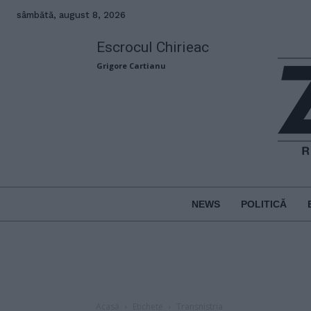
sâmbătă, august 8, 2026
Escrocul Chirieac
Grigore Cartianu
NEWS
POLITICĂ
Acasă
Etichete
Transnistria