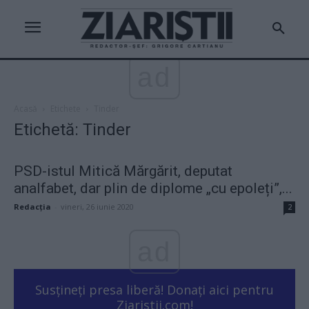
ad
Acasă
Etichete
Tinder
Etichetă: Tinder
PSD-istul Mitică Mărgărit, deputat
analfabet, dar plin de diplome „cu epoleți”,...
Redacţia
-
vineri, 26 iunie 2020
2
ad
Susțineți presa liberă! Donați aici pentru
Ziaristii.com!