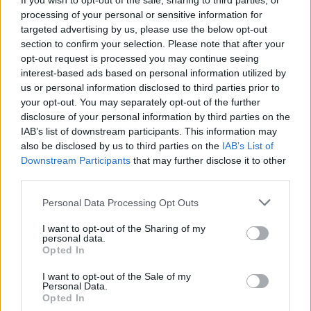
If you wish to opt-out of the sale, sharing to third parties, or
PDF (Lazarus)
processing of your personal or sensitive information for
PUSL (D. Voiculescu)
targeted advertising by us, please use the below opt-out
section to confirm your selection. Please note that after your
PNȚCD (Pavelescu)
opt-out request is processed you may continue seeing
PNCR (Terheș)
interest-based ads based on personal information utilized by
us or personal information disclosed to third parties prior to
Partidul Patrioților (Surugiu)
your opt-out. You may separately opt-out of the further
FAR (Coarnă)
disclosure of your personal information by third parties on the
IAB’s list of downstream participants. This information may
România pe Primul Loc (Ponta)
also be disclosed by us to third parties on the
IAB’s List of
Altul
Downstream Participants
that may further disclose it to other
third parties.
Personal Data Processing Opt Outs
Arată rezultatele
I want to opt-out of the Sharing of my
personal data.
Arhiva sondajelor
Opted In
I want to opt-out of the Sale of my
Personal Data.
Opted In