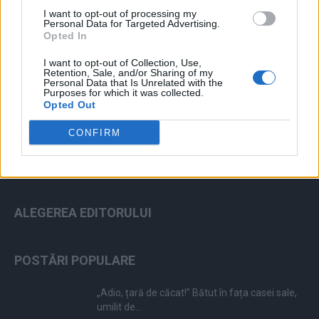
I want to opt-out of processing my
Personal Data for Targeted Advertising.
Opted In
I want to opt-out of Collection, Use,
ad
Retention, Sale, and/or Sharing of my
Personal Data that Is Unrelated with the
Purposes for which it was collected.
Opted Out
CONFIRM
ALEGEREA EDITORULUI
POSTĂRI POPULARE
„Adio, țară de căcat!” Bătut în fața casei sale,
umilit de...