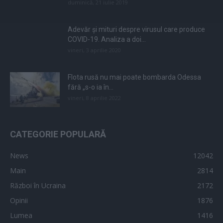
duminică, 21 iulie 2019
Adevăr și mituri despre virusul care produce
COVID-19. Analiza a doi...
vineri, 3 aprilie 2020
Flota rusă nu mai poate bombarda Odessa
fără „s-o ia în...
vineri, 8 aprilie 2022
CATEGORIE POPULARĂ
News
12042
Main
2814
Război în Ucraina
2172
Opinii
1876
Lumea
1416