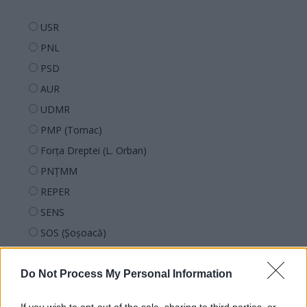
USR
PNL
PSD
AUR
UDMR
PMP (Tomac)
Forța Dreptei (L. Orban)
PNȚMM
REPER
SENS
SOS (Șoșoacă)
POT (Gavrilă)
PACE (Peia)
Do Not Process My Personal Information
Acțiunea Conservatoare (Târziu)