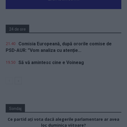
24 de ore
21.40
Comisia Europeană, după ororile comise de
PSD-AUR: ”Vom analiza cu atenție...
19.50
Să vă amintesc cine e Voineag
Sondaj
Ce partid ați vota dacă alegerile parlamentare ar avea
loc duminica viitoare?