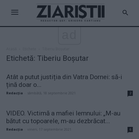
ad
Acasă
Etichete
Tiberiu Boșutar
Etichetă: Tiberiu Boșutar
Atât a putut justiția din Vatra Dornei: să-i
țină doar o...
Redacţia
-
sâmbătă, 18 septembrie 2021
2
VIDEO. Victimă a mafiei lemnului: „M-au
bătut cu topoarele, m-au dezbrăcat...
Redacţia
-
vineri, 17 septembrie 2021
6