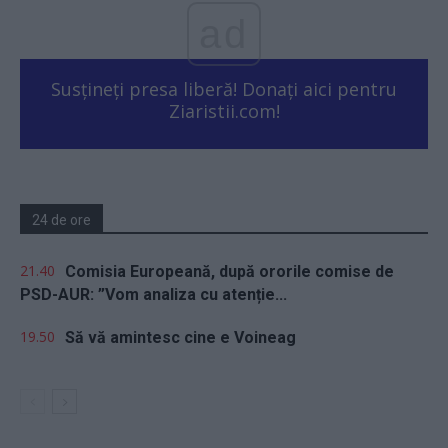
ad
Susțineți presa liberă! Donați aici pentru
Ziaristii.com!
24 de ore
21.40
Comisia Europeană, după ororile comise de
PSD-AUR: ”Vom analiza cu atenție...
19.50
Să vă amintesc cine e Voineag