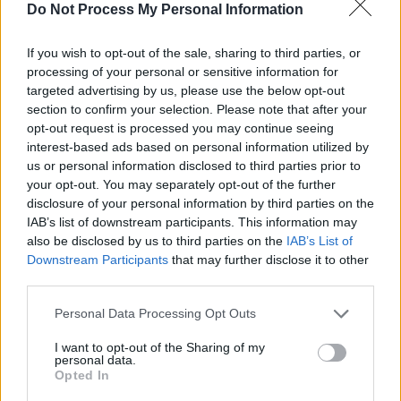
SOS (Șoșoacă)
Do Not Process My Personal Information
POT (Gavrilă)
If you wish to opt-out of the sale, sharing to third parties, or
PACE (Peia)
processing of your personal or sensitive information for
Acțiunea Conservatoare (Târziu)
targeted advertising by us, please use the below opt-out
section to confirm your selection. Please note that after your
PDF (Lazarus)
opt-out request is processed you may continue seeing
PUSL (D. Voiculescu)
interest-based ads based on personal information utilized by
us or personal information disclosed to third parties prior to
PNȚCD (Pavelescu)
your opt-out. You may separately opt-out of the further
PNCR (Terheș)
disclosure of your personal information by third parties on the
Partidul Patrioților (Surugiu)
IAB’s list of downstream participants. This information may
also be disclosed by us to third parties on the
IAB’s List of
FAR (Coarnă)
Downstream Participants
that may further disclose it to other
România pe Primul Loc (Ponta)
third parties.
Altul
Personal Data Processing Opt Outs
I want to opt-out of the Sharing of my
personal data.
Arată rezultatele
Opted In