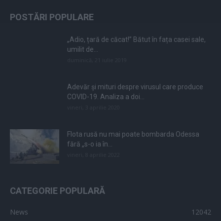
POSTĂRI POPULARE
„Adio, țară de căcat!” Bătut în fața casei sale,
umilit de...
duminică, 21 iulie 2019
Adevăr și mituri despre virusul care produce
COVID-19. Analiza a doi...
vineri, 3 aprilie 2020
Flota rusă nu mai poate bombarda Odessa
fără „s-o ia în...
vineri, 8 aprilie 2022
CATEGORIE POPULARĂ
News
12042