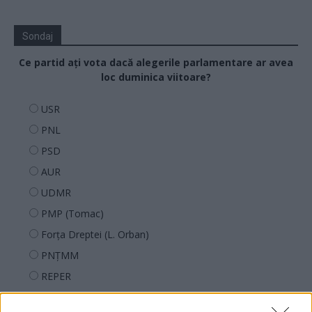
Sondaj
Ce partid ați vota dacă alegerile parlamentare ar avea
loc duminica viitoare?
USR
PNL
PSD
AUR
UDMR
PMP (Tomac)
Forța Dreptei (L. Orban)
PNȚMM
REPER
SENS