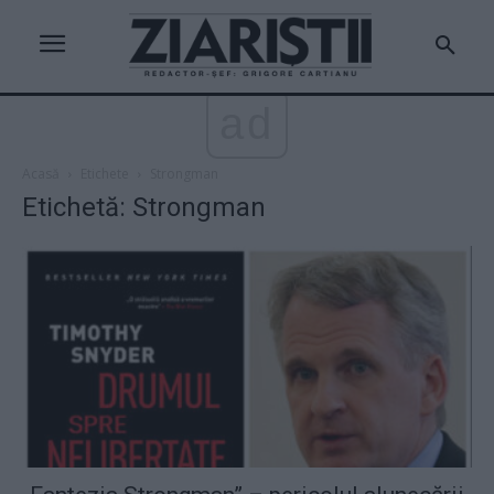
ad
Acasă
Etichete
Strongman
Etichetă: Strongman