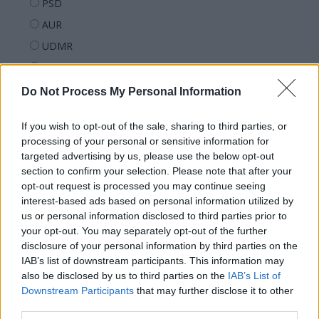
PSD
AUR
UDMR
PMP (Tomac)
Forța Dreptei (L. Orban)
Do Not Process My Personal Information
PNȚMM
If you wish to opt-out of the sale, sharing to third parties, or
REPER
processing of your personal or sensitive information for
SENS
targeted advertising by us, please use the below opt-out
section to confirm your selection. Please note that after your
SOS (Șoșoacă)
opt-out request is processed you may continue seeing
POT (Gavrilă)
interest-based ads based on personal information utilized by
us or personal information disclosed to third parties prior to
PACE (Peia)
your opt-out. You may separately opt-out of the further
Acțiunea Conservatoare (Târziu)
disclosure of your personal information by third parties on the
PDF (Lazarus)
IAB’s list of downstream participants. This information may
also be disclosed by us to third parties on the
IAB’s List of
PUSL (D. Voiculescu)
Downstream Participants
that may further disclose it to other
PNȚCD (Pavelescu)
third parties.