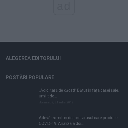
ad
ALEGEREA EDITORULUI
POSTĂRI POPULARE
„Adio, țară de căcat!” Bătut în fața casei sale,
umilit de...
duminică, 21 iulie 2019
Adevăr și mituri despre virusul care produce
COVID-19. Analiza a doi...