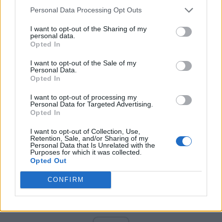
PNCR (Terheș)
Personal Data Processing Opt Outs
Partidul Patrioților (Surugiu)
I want to opt-out of the Sharing of my
FAR (Coarnă)
personal data.
Opted In
România pe Primul Loc (Ponta)
Altul
I want to opt-out of the Sale of my
Personal Data.
Opted In
I want to opt-out of processing my
Arată rezultatele
Personal Data for Targeted Advertising.
Opted In
Arhiva sondajelor
I want to opt-out of Collection, Use,
Retention, Sale, and/or Sharing of my
Personal Data that Is Unrelated with the
Purposes for which it was collected.
Opted Out
CONFIRM