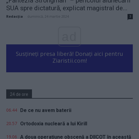
„Fantezia Strongman” – pericolul alunecării
SUA spre dictatură, explicat magistral de...
Redacţia
-
duminică, 24 martie 2024
3
ad
Susțineți presa liberă! Donați aici pentru
Ziaristii.com!
24 de ore
06.44
De ce nu avem baterii
20.57
Ortodoxia nucleară a lui Kirill
19.06
A doua operațiune obscenă a DIICOT în această