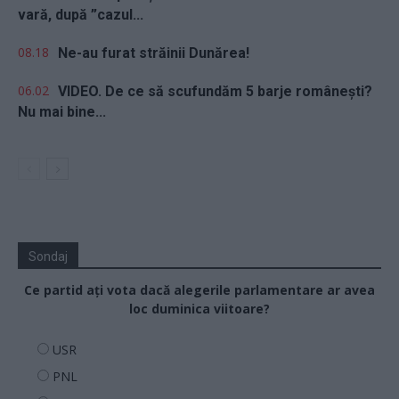
vară, după ”cazul...
08.18
Ne-au furat străinii Dunărea!
06.02
VIDEO. De ce să scufundăm 5 barje românești?
Nu mai bine...
Sondaj
Ce partid ați vota dacă alegerile parlamentare ar avea
loc duminica viitoare?
USR
PNL