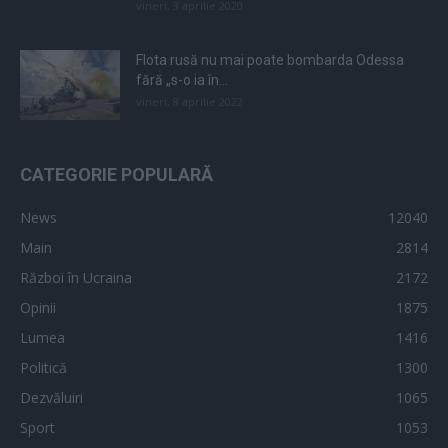
vineri, 3 aprilie 2020
Flota rusă nu mai poate bombarda Odessa
fără „s-o ia în...
vineri, 8 aprilie 2022
CATEGORIE POPULARĂ
News
12040
Main
2814
Război în Ucraina
2172
Opinii
1875
Lumea
1416
Politică
1300
Dezvăluiri
1065
Sport
1053