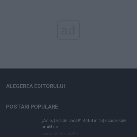
ad
ALEGEREA EDITORULUI
POSTĂRI POPULARE
„Adio, țară de căcat!” Bătut în fața casei sale,
umilit de...
duminică, 21 iulie 2019