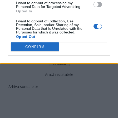
I want to opt-out of processing my
PUSL (D. Voiculescu)
Personal Data for Targeted Advertising.
Opted In
PNȚCD (Pavelescu)
I want to opt-out of Collection, Use,
PNCR (Terheș)
Retention, Sale, and/or Sharing of my
Personal Data that Is Unrelated with the
Partidul Patrioților (Surugiu)
Purposes for which it was collected.
Opted Out
FAR (Coarnă)
România pe Primul Loc (Ponta)
CONFIRM
Altul
Arată rezultatele
Arhiva sondajelor