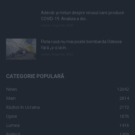
Adevăr și mituri despre virusul care produce
COVID-19. Analiza a doi...
vineri, 3 aprilie 2020
Flota rusă nu mai poate bombarda Odessa
fără „s-o ia în...
vineri, 8 aprilie 2022
CATEGORIE POPULARĂ
News
12042
Main
2814
Război în Ucraina
2172
Opinii
1876
Lumea
1416
Politică
1300