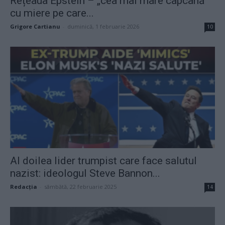
Rețeaua Epstein – „cea mai mare capcană
cu miere pe care...
Grigore Cartianu
-
duminică, 1 februarie 2026
10
Al doilea lider trumpist care face salutul
nazist: ideologul Steve Bannon...
Redacţia
-
sâmbătă, 22 februarie 2025
14