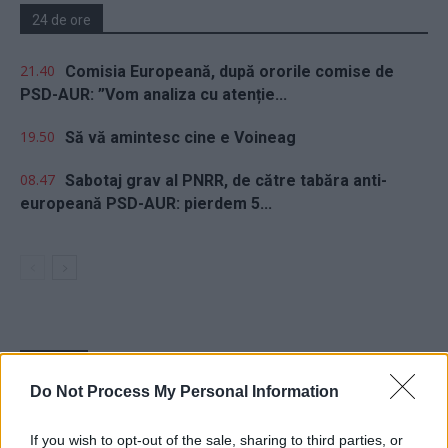
24 de ore
21.40
Comisia Europeană, după ororile comise de
PSD-AUR: ”Vom analiza cu atenție...
19.50
Să vă amintesc cine e Voineag
08.47
Sabotaj grav al PNRR, de către tabăra anti-
europeană PSD-AUR: pierdem 5...
Sondaj
Do Not Process My Personal Information
Ce partid ați vota dacă alegerile parlamentare ar avea
loc duminica viitoare?
If you wish to opt-out of the sale, sharing to third parties, or