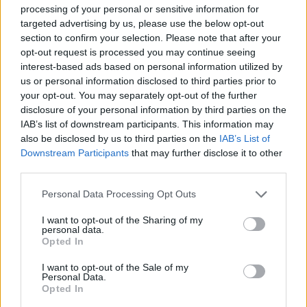
processing of your personal or sensitive information for
USR
targeted advertising by us, please use the below opt-out
PNL
section to confirm your selection. Please note that after your
opt-out request is processed you may continue seeing
PSD
interest-based ads based on personal information utilized by
AUR
us or personal information disclosed to third parties prior to
your opt-out. You may separately opt-out of the further
UDMR
disclosure of your personal information by third parties on the
PMP (Tomac)
IAB’s list of downstream participants. This information may
Forța Dreptei (L. Orban)
also be disclosed by us to third parties on the
IAB’s List of
Downstream Participants
that may further disclose it to other
PNȚMM
third parties.
REPER
Personal Data Processing Opt Outs
SENS
I want to opt-out of the Sharing of my
SOS (Șoșoacă)
personal data.
POT (Gavrilă)
Opted In
PACE (Peia)
I want to opt-out of the Sale of my
Personal Data.
Acțiunea Conservatoare (Târziu)
Opted In
PDF (Lazarus)