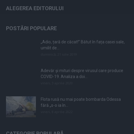
ALEGEREA EDITORULUI
POSTĂRI POPULARE
„Adio, țară de căcat!” Bătut în fața casei sale,
umilit de...
duminică, 21 iulie 2019
Adevăr și mituri despre virusul care produce
COVID-19. Analiza a doi...
vineri, 3 aprilie 2020
Flota rusă nu mai poate bombarda Odessa
fără „s-o ia în...
vineri, 8 aprilie 2022
CATEGORIE POPULARĂ