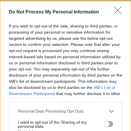
REPER
SENS
Do Not Process My Personal Information
SOS (Șoșoacă)
If you wish to opt-out of the sale, sharing to third parties, or
POT (Gavrilă)
processing of your personal or sensitive information for
PACE (Peia)
targeted advertising by us, please use the below opt-out
section to confirm your selection. Please note that after your
Acțiunea Conservatoare (Târziu)
opt-out request is processed you may continue seeing
PDF (Lazarus)
interest-based ads based on personal information utilized by
us or personal information disclosed to third parties prior to
PUSL (D. Voiculescu)
your opt-out. You may separately opt-out of the further
PNȚCD (Pavelescu)
disclosure of your personal information by third parties on the
PNCR (Terheș)
IAB’s list of downstream participants. This information may
also be disclosed by us to third parties on the
IAB’s List of
Partidul Patrioților (Surugiu)
Downstream Participants
that may further disclose it to other
FAR (Coarnă)
third parties.
România pe Primul Loc (Ponta)
Personal Data Processing Opt Outs
Altul
I want to opt-out of the Sharing of my
personal data.