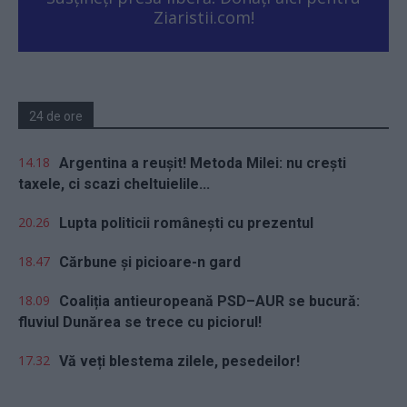
Ziaristii.com!
24 de ore
14.18
Argentina a reușit! Metoda Milei: nu crești
taxele, ci scazi cheltuielile...
20.26
Lupta politicii românești cu prezentul
18.47
Cărbune și picioare-n gard
18.09
Coaliția antieuropeană PSD–AUR se bucură:
fluviul Dunărea se trece cu piciorul!
17.32
Vă veți blestema zilele, pesedeilor!