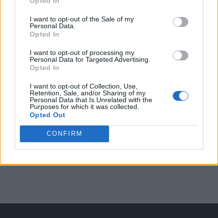
Opted In
Arată rezultatele
I want to opt-out of the Sale of my
Personal Data.
Opted In
Arhiva sondajelor
I want to opt-out of processing my
Personal Data for Targeted Advertising.
Opted In
I want to opt-out of Collection, Use,
Retention, Sale, and/or Sharing of my
Personal Data that Is Unrelated with the
Purposes for which it was collected.
Opted Out
CONFIRM
ad