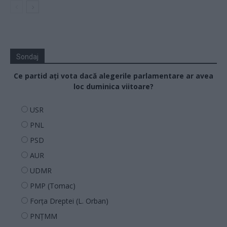
Sondaj
Ce partid ați vota dacă alegerile parlamentare ar avea
loc duminica viitoare?
USR
PNL
PSD
AUR
UDMR
PMP (Tomac)
Forța Dreptei (L. Orban)
PNȚMM