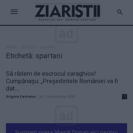
ad
Acasă
Etichete
Spartani
Etichetă: spartani
Să râdem de escrocul caraghios!
Cumpănașu: „Președintele României va fi
dat...
Grigore Cartianu
-
joi, 14 noiembrie 2019
7
ad
Susțineți presa liberă! Donați aici pentru