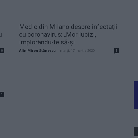
Medic din Milano despre infectații
u
cu coronavirus: „Mor lucizi,
implorându-te să-şi...
Alin Miron Stănescu
-
marți, 17 martie 2020
0
1
1