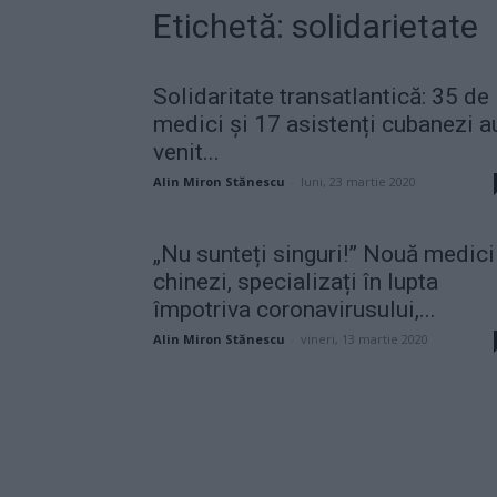
Etichetă: solidarietate
Solidaritate transatlantică: 35 de
medici şi 17 asistenți cubanezi a
venit...
Alin Miron Stănescu
-
luni, 23 martie 2020
„Nu sunteți singuri!” Nouă medici
chinezi, specializați în lupta
împotriva coronavirusului,...
Alin Miron Stănescu
-
vineri, 13 martie 2020