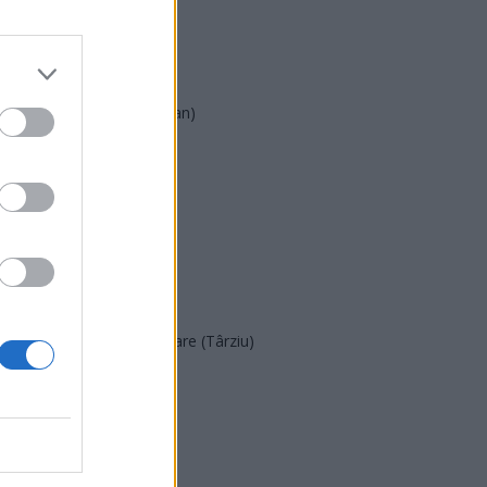
AUR
UDMR
PMP (Tomac)
Forța Dreptei (L. Orban)
PNȚMM
REPER
SENS
SOS (Șoșoacă)
POT (Gavrilă)
PACE (Peia)
Acțiunea Conservatoare (Târziu)
PDF (Lazarus)
PUSL (D. Voiculescu)
PNȚCD (Pavelescu)
PNCR (Terheș)