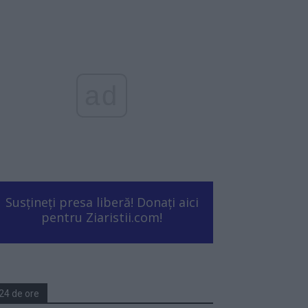
ad
Susțineți presa liberă! Donați aici
pentru Ziaristii.com!
24 de ore