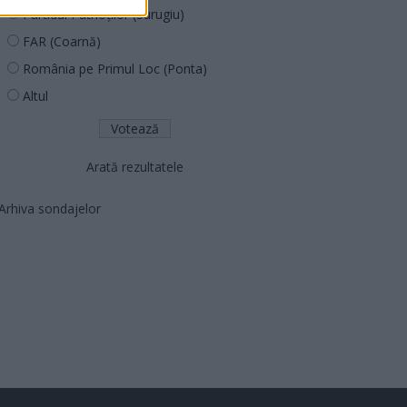
Partidul Patrioților (Surugiu)
FAR (Coarnă)
România pe Primul Loc (Ponta)
Altul
Arată rezultatele
Arhiva sondajelor