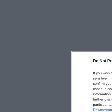
Do Not Pr
If you wish 
sensitive in
confirm you
continue se
information 
further disc
participants
Downstream 