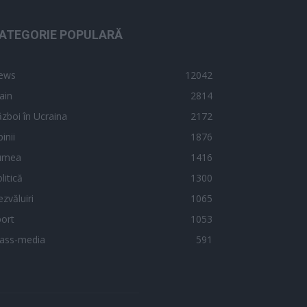
ATEGORIE POPULARĂ
ews
12042
ain
2814
zboi în Ucraina
2172
inii
1876
umea
1416
litică
1300
zvăluiri
1065
ort
1053
ass-media
591