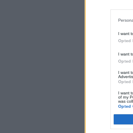
Persona
I want t
Opted 
I want t
Opted 
I want 
Advertis
Opted 
I want t
of my P
was col
Opted 