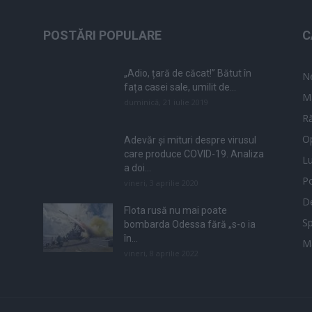
POSTĂRI POPULARE
C
„Adio, țară de căcat!” Bătut în
N
fața casei sale, umilit de...
M
duminică, 21 iulie 2019
Ră
Op
Adevăr și mituri despre virusul
care produce COVID-19. Analiza
L
a doi...
Po
vineri, 3 aprilie 2020
De
Flota rusă nu mai poate
Sp
bombarda Odessa fără „s-o ia
în...
M
vineri, 8 aprilie 2022