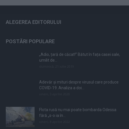
ALEGEREA EDITORULUI
POSTĂRI POPULARE
„Adio, țară de căcat!” Bătut în fața casei sale,
umilit de...
duminică, 21 iulie 2019
Adevăr și mituri despre virusul care produce
COVID-19. Analiza a doi...
vineri, 3 aprilie 2020
Flota rusă nu mai poate bombarda Odessa
fără „s-o ia în...
vineri, 8 aprilie 2022