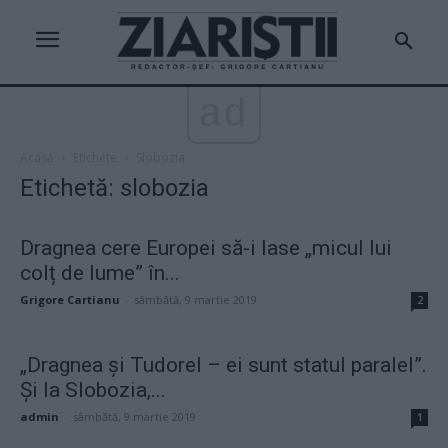
ad
Acasă
Etichete
Slobozia
Etichetă: slobozia
Dragnea cere Europei să-i lase „micul lui
colț de lume” în...
Grigore Cartianu
-
sâmbătă, 9 martie 2019
2
„Dragnea și Tudorel – ei sunt statul paralel”.
Și la Slobozia,...
admin
-
sâmbătă, 9 martie 2019
1