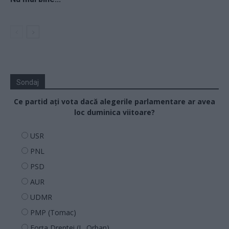
Sondaj
Ce partid ați vota dacă alegerile parlamentare ar avea
loc duminica viitoare?
USR
PNL
PSD
AUR
UDMR
PMP (Tomac)
Forța Dreptei (L. Orban)