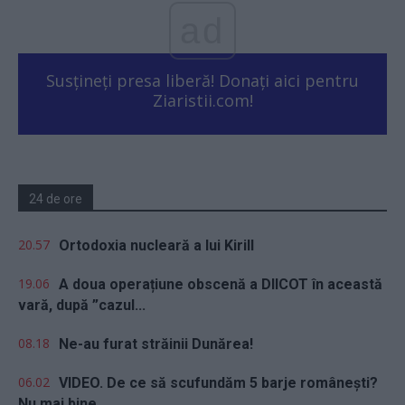
ad
Susțineți presa liberă! Donați aici pentru
Ziaristii.com!
24 de ore
20.57
Ortodoxia nucleară a lui Kirill
19.06
A doua operațiune obscenă a DIICOT în această
vară, după ”cazul...
08.18
Ne-au furat străinii Dunărea!
06.02
VIDEO. De ce să scufundăm 5 barje românești?
Nu mai bine...