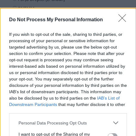
PNȚMM
REPER
Do Not Process My Personal Information
SENS
If you wish to opt-out of the sale, sharing to third parties, or
SOS (Șoșoacă)
processing of your personal or sensitive information for
POT (Gavrilă)
targeted advertising by us, please use the below opt-out
PACE (Peia)
section to confirm your selection. Please note that after your
opt-out request is processed you may continue seeing
Acțiunea Conservatoare (Târziu)
interest-based ads based on personal information utilized by
PDF (Lazarus)
us or personal information disclosed to third parties prior to
your opt-out. You may separately opt-out of the further
PUSL (D. Voiculescu)
disclosure of your personal information by third parties on the
PNȚCD (Pavelescu)
IAB’s list of downstream participants. This information may
also be disclosed by us to third parties on the
IAB’s List of
PNCR (Terheș)
Downstream Participants
that may further disclose it to other
Partidul Patrioților (Surugiu)
third parties.
FAR (Coarnă)
Personal Data Processing Opt Outs
România pe Primul Loc (Ponta)
I want to opt-out of the Sharing of my
Altul