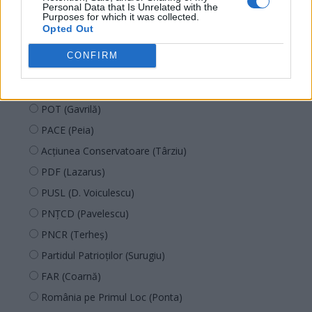
Forța Dreptei (L. Orban)
Personal Data that Is Unrelated with the
Purposes for which it was collected.
PNȚMM
Opted Out
REPER
CONFIRM
SENS
SOS (Șoșoacă)
POT (Gavrilă)
PACE (Peia)
Acțiunea Conservatoare (Târziu)
PDF (Lazarus)
PUSL (D. Voiculescu)
PNȚCD (Pavelescu)
PNCR (Terheș)
Partidul Patrioților (Surugiu)
FAR (Coarnă)
România pe Primul Loc (Ponta)