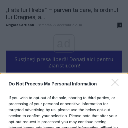
„Fata lui Hrebe” – parvenita care, la ordinul
lui Dragnea, a...
Grigore Cartianu
-
sâmbătă, 29 decembrie 2018
3
ad
Susțineți presa liberă! Donați aici pentru
Ziaristii.com!
Do Not Process My Personal Information
24 de ore
If you wish to opt-out of the sale, sharing to third parties, or
processing of your personal or sensitive information for
targeted advertising by us, please use the below opt-out
21.40
Comisia Europeană, după ororile comise de
section to confirm your selection. Please note that after your
PSD-AUR: ”Vom analiza cu atenție...
opt-out request is processed you may continue seeing
interest-based ads based on personal information utilized by