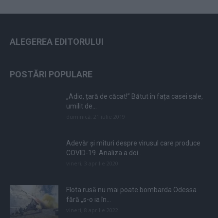
ALEGEREA EDITORULUI
POSTĂRI POPULARE
„Adio, țară de căcat!” Bătut în fața casei sale,
umilit de...
duminică, 21 iulie 2019
Adevăr și mituri despre virusul care produce
COVID-19. Analiza a doi...
vineri, 3 aprilie 2020
Flota rusă nu mai poate bombarda Odessa
fără „s-o ia în...
vineri, 8 aprilie 2022