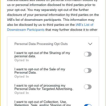
19.50
Să vă amintesc cine e Voineag
us or personal information disclosed to third parties prior to
your opt-out. You may separately opt-out of the further
disclosure of your personal information by third parties on the
IAB’s list of downstream participants. This information may
also be disclosed by us to third parties on the
IAB’s List of
Downstream Participants
that may further disclose it to other
third parties.
Sondaj
Personal Data Processing Opt Outs
Ce partid ați vota dacă alegerile parlamentare ar avea
I want to opt-out of the Sharing of my
loc duminica viitoare?
personal data.
Opted In
USR
I want to opt-out of the Sale of my
PNL
Personal Data.
Opted In
PSD
I want to opt-out of processing my
AUR
Personal Data for Targeted Advertising.
Opted In
UDMR
PMP (Tomac)
I want to opt-out of Collection, Use,
Retention, Sale, and/or Sharing of my