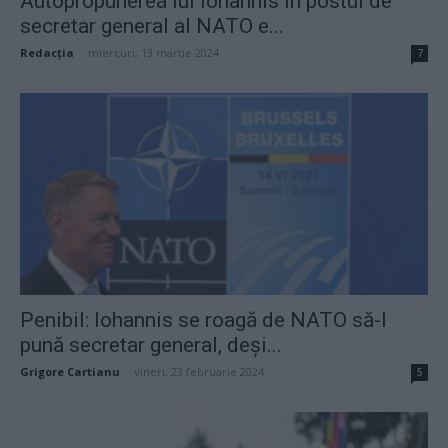
Autopropunerea lui Iohannis în postul de
secretar general al NATO e...
Redacţia
-
miercuri, 13 martie 2024
7
Penibil: Iohannis se roagă de NATO să-l
pună secretar general, deși...
Grigore Cartianu
-
vineri, 23 februarie 2024
5