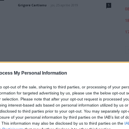
Grigore Cartianu
-
joi, 25 aprilie 2019
5
08
18
17
ocess My Personal Information
to opt-out of the sale, sharing to third parties, or processing of your per
formation for targeted advertising by us, please use the below opt-out s
r selection. Please note that after your opt-out request is processed y
p
eing interest-based ads based on personal information utilized by us or
disclosed to third parties prior to your opt-out. You may separately opt-
losure of your personal information by third parties on the IAB’s list of
. This information may also be disclosed by us to third parties on the
IA