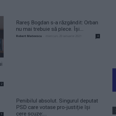
Rareș Bogdan s-a răzgândit: Orban
nu mai trebuie să plece. Își...
Robert Mateescu
-
miercuri, 20 ianuarie 2021
4
ui
2
Penibilul absolut. Singurul deputat
PSD care votase pro-justiție își
cere scuze:...
1