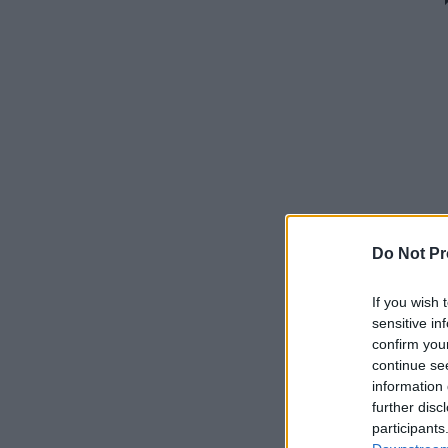
Do Not Pr
If you wish 
sensitive in
confirm you
continue se
information 
further disc
participants