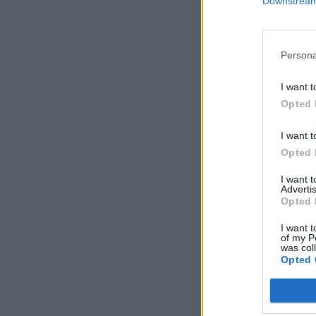
Downstream 
Persona
I want t
Opted 
I want t
Opted 
I want 
Advertis
Opted 
I want t
of my P
was col
Opted 