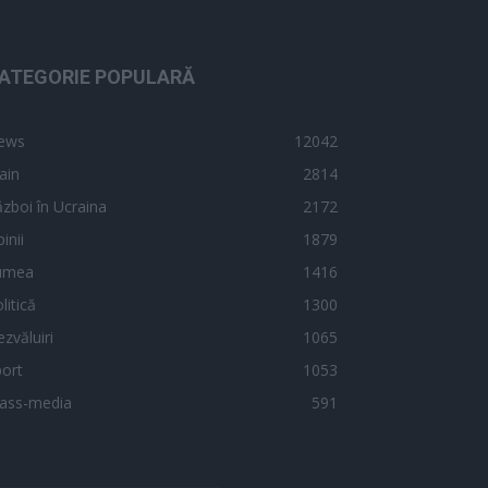
ATEGORIE POPULARĂ
ews
12042
ain
2814
zboi în Ucraina
2172
inii
1879
umea
1416
litică
1300
zvăluiri
1065
ort
1053
ass-media
591