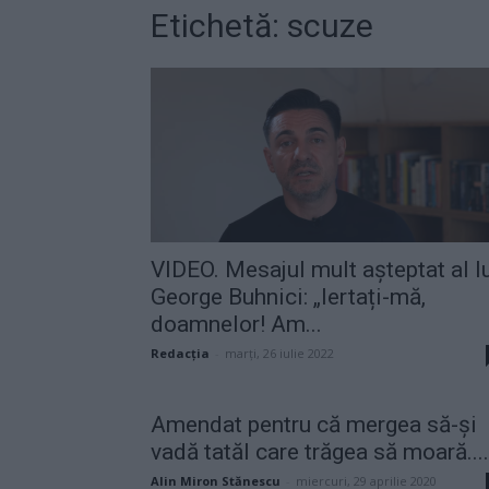
Etichetă: scuze
VIDEO. Mesajul mult așteptat al l
George Buhnici: „Iertați-mă,
doamnelor! Am...
Redacţia
-
marți, 26 iulie 2022
Amendat pentru că mergea să-și
vadă tatăl care trăgea să moară....
Alin Miron Stănescu
-
miercuri, 29 aprilie 2020