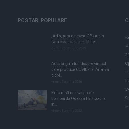
POSTĂRI POPULARE
C
„Adio, țară de căcat!” Bătut în
N
fața casei sale, umilit de...
M
duminică, 21 iulie 2019
Ră
Op
Adevăr și mituri despre virusul
care produce COVID-19. Analiza
L
a doi...
Po
vineri, 3 aprilie 2020
De
Flota rusă nu mai poate
Sp
bombarda Odessa fără „s-o ia
în...
M
vineri, 8 aprilie 2022