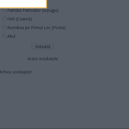
PNCR (Terheș)
Partidul Patrioților (Surugiu)
FAR (Coarnă)
România pe Primul Loc (Ponta)
Altul
Arată rezultatele
Arhiva sondajelor