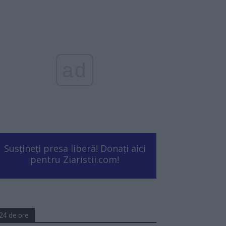
ad
Susțineți presa liberă! Donați aici
pentru Ziaristii.com!
24 de ore