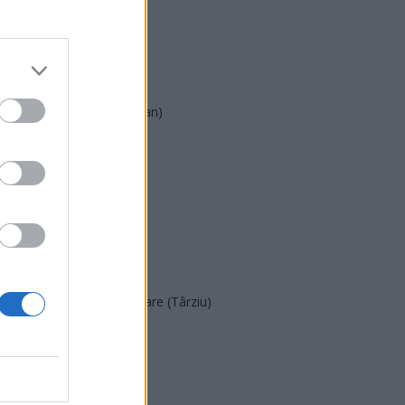
PSD
AUR
UDMR
PMP (Tomac)
Forța Dreptei (L. Orban)
PNȚMM
REPER
SENS
SOS (Șoșoacă)
POT (Gavrilă)
PACE (Peia)
Acțiunea Conservatoare (Târziu)
PDF (Lazarus)
PUSL (D. Voiculescu)
PNȚCD (Pavelescu)