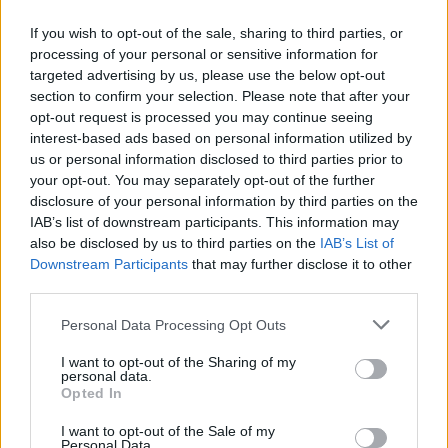
PACE (Peia)
If you wish to opt-out of the sale, sharing to third parties, or
Acțiunea Conservatoare (Târziu)
processing of your personal or sensitive information for
targeted advertising by us, please use the below opt-out
PDF (Lazarus)
section to confirm your selection. Please note that after your
PUSL (D. Voiculescu)
opt-out request is processed you may continue seeing
PNȚCD (Pavelescu)
interest-based ads based on personal information utilized by
us or personal information disclosed to third parties prior to
PNCR (Terheș)
your opt-out. You may separately opt-out of the further
Partidul Patrioților (Surugiu)
disclosure of your personal information by third parties on the
IAB’s list of downstream participants. This information may
FAR (Coarnă)
also be disclosed by us to third parties on the
IAB’s List of
România pe Primul Loc (Ponta)
Downstream Participants
that may further disclose it to other
third parties.
Altul
Personal Data Processing Opt Outs
I want to opt-out of the Sharing of my
Arată rezultatele
personal data.
Opted In
Arhiva sondajelor
I want to opt-out of the Sale of my
Personal Data.