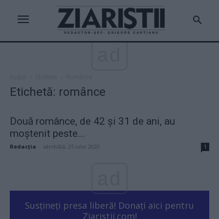
ad
Acasă
Etichete
Românce
Etichetă: românce
Două românce, de 42 și 31 de ani, au
moștenit peste...
Redacţia
-
sâmbătă, 25 iulie 2020
1
ad
Susțineți presa liberă! Donați aici pentru
Ziaristii.com!