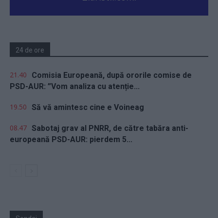
24 de ore
21.40
Comisia Europeană, după ororile comise de
PSD-AUR: ”Vom analiza cu atenție...
19.50
Să vă amintesc cine e Voineag
08.47
Sabotaj grav al PNRR, de către tabăra anti-
europeană PSD-AUR: pierdem 5...