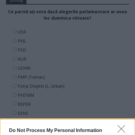
Sondaj
Ce partid ați vota dacă alegerile parlamentare ar avea
loc duminica viitoare?
USR
PNL
PSD
AUR
UDMR
PMP (Tomac)
Forța Dreptei (L. Orban)
PNȚMM
REPER
SENS
SOS (Șoșoacă)
Do Not Process My Personal Information
POT (Gavrilă)