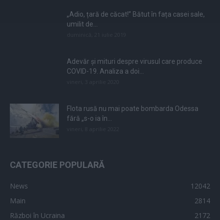
„Adio, țară de căcat!” Bătut în fața casei sale,
umilit de...
duminică, 21 iulie 2019
Adevăr și mituri despre virusul care produce
COVID-19. Analiza a doi...
vineri, 3 aprilie 2020
Flota rusă nu mai poate bombarda Odessa
fără „s-o ia în...
vineri, 8 aprilie 2022
CATEGORIE POPULARĂ
News
12042
Main
2814
Război în Ucraina
2172