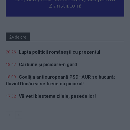
Ziaristii.com!
24 de ore
20.26
Lupta politicii românești cu prezentul
18.47
Cărbune și picioare-n gard
18.09
Coaliția antieuropeană PSD–AUR se bucură:
fluviul Dunărea se trece cu piciorul!
17.32
Vă veți blestema zilele, pesedeilor!