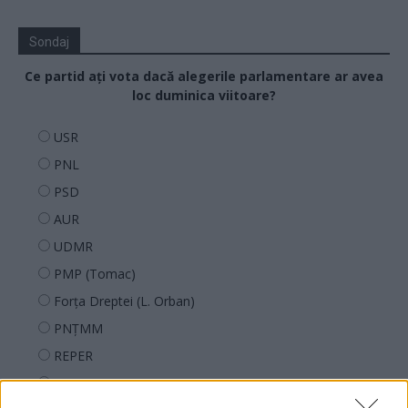
Sondaj
Ce partid ați vota dacă alegerile parlamentare ar avea
loc duminica viitoare?
USR
PNL
PSD
AUR
UDMR
PMP (Tomac)
Forța Dreptei (L. Orban)
PNȚMM
REPER
SENS