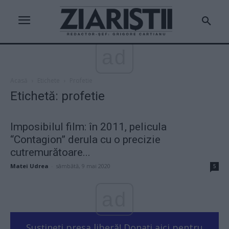
ad
Acasă
Etichete
Profetie
Etichetă: profetie
Imposibilul film: în 2011, pelicula
“Contagion” derula cu o precizie
cutremurătoare...
Matei Udrea
-
sâmbătă, 9 mai 2020
5
ad
Susțineți presa liberă! Donați aici pentru