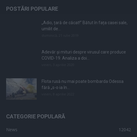
POSTĂRI POPULARE
„Adio, țară de căcat!” Bătut în fața casei sale,
umilit de...
duminică, 21 iulie 2019
Adevăr și mituri despre virusul care produce
COVID-19. Analiza a doi...
vineri, 3 aprilie 2020
Flota rusă nu mai poate bombarda Odessa
fără „s-o ia în...
vineri, 8 aprilie 2022
CATEGORIE POPULARĂ
News
12042