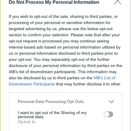
SOS (Șoșoacă)
Do Not Process My Personal Information
POT (Gavrilă)
If you wish to opt-out of the sale, sharing to third parties, or
PACE (Peia)
processing of your personal or sensitive information for
Acțiunea Conservatoare (Târziu)
targeted advertising by us, please use the below opt-out
section to confirm your selection. Please note that after your
PDF (Lazarus)
opt-out request is processed you may continue seeing
PUSL (D. Voiculescu)
interest-based ads based on personal information utilized by
PNȚCD (Pavelescu)
us or personal information disclosed to third parties prior to
your opt-out. You may separately opt-out of the further
PNCR (Terheș)
disclosure of your personal information by third parties on the
Partidul Patrioților (Surugiu)
IAB’s list of downstream participants. This information may
also be disclosed by us to third parties on the
IAB’s List of
FAR (Coarnă)
Downstream Participants
that may further disclose it to other
România pe Primul Loc (Ponta)
third parties.
Altul
Personal Data Processing Opt Outs
I want to opt-out of the Sharing of my
personal data.
Arată rezultatele
Opted In