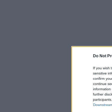
Do Not Pr
If you wish 
sensitive in
confirm you
continue se
information 
further disc
participants
Downstream 