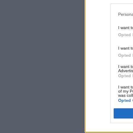
Persona
I want t
Opted 
I want t
Opted 
I want 
Advertis
Opted 
I want t
of my P
was col
Opted 