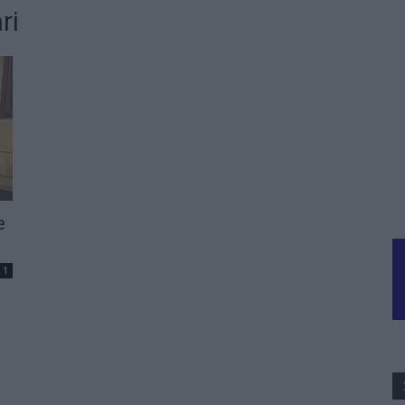
ri
e
1