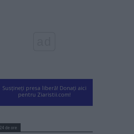
ad
Susțineți presa liberă! Donați aici
pentru Ziaristii.com!
24 de ore