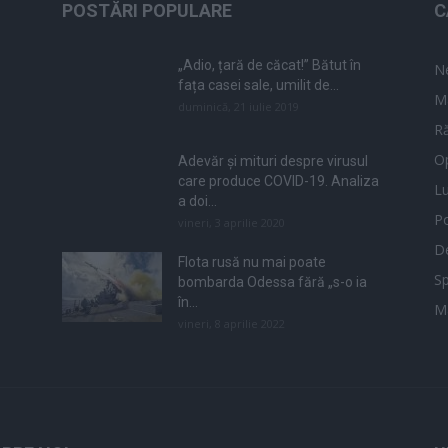
POSTĂRI POPULARE
C
„Adio, țară de căcat!” Bătut în
N
fața casei sale, umilit de...
M
duminică, 21 iulie 2019
Ră
Op
Adevăr și mituri despre virusul
care produce COVID-19. Analiza
L
a doi...
Po
vineri, 3 aprilie 2020
De
Flota rusă nu mai poate
Sp
bombarda Odessa fără „s-o ia
în...
M
vineri, 8 aprilie 2022