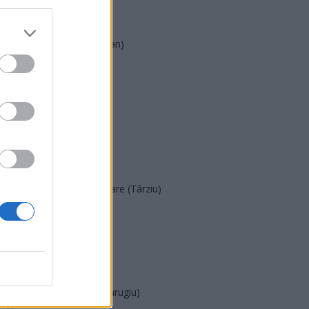
UDMR
PMP (Tomac)
Forța Dreptei (L. Orban)
PNȚMM
REPER
SENS
SOS (Șoșoacă)
POT (Gavrilă)
PACE (Peia)
Acțiunea Conservatoare (Târziu)
PDF (Lazarus)
PUSL (D. Voiculescu)
PNȚCD (Pavelescu)
PNCR (Terheș)
Partidul Patrioților (Surugiu)