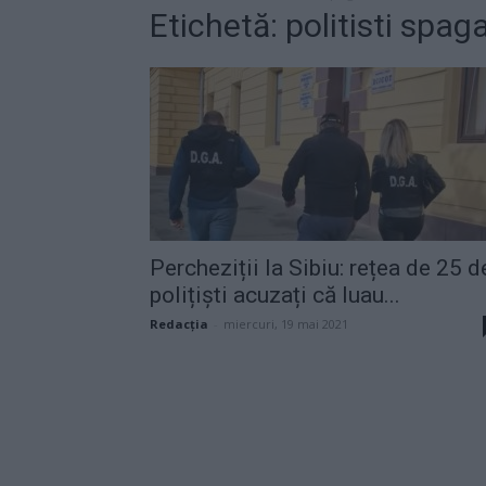
Etichetă: politisti spaga
Percheziții la Sibiu: rețea de 25 d
polițiști acuzați că luau...
Redacţia
-
miercuri, 19 mai 2021