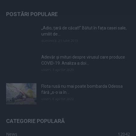
POSTĂRI POPULARE
„Adio, țară de căcat!” Bătut în fața casei sale,
umilit de...
duminică, 21 iulie 2019
Adevăr și mituri despre virusul care produce
COVID-19. Analiza a doi...
vineri, 3 aprilie 2020
Flota rusă nu mai poate bombarda Odessa
fără „s-o ia în...
vineri, 8 aprilie 2022
CATEGORIE POPULARĂ
News
12042