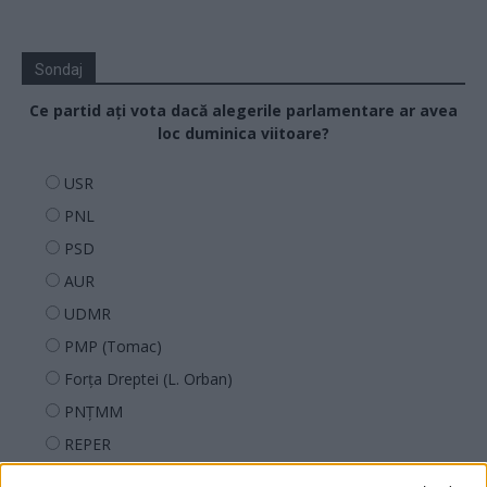
Sondaj
Ce partid ați vota dacă alegerile parlamentare ar avea
loc duminica viitoare?
USR
PNL
PSD
AUR
UDMR
PMP (Tomac)
Forța Dreptei (L. Orban)
PNȚMM
REPER
SENS