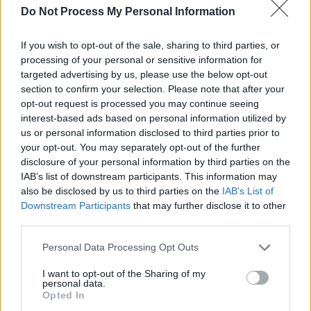
Do Not Process My Personal Information
SOS (Șoșoacă)
POT (Gavrilă)
If you wish to opt-out of the sale, sharing to third parties, or
PACE (Peia)
processing of your personal or sensitive information for
targeted advertising by us, please use the below opt-out
Acțiunea Conservatoare (Târziu)
section to confirm your selection. Please note that after your
PDF (Lazarus)
opt-out request is processed you may continue seeing
PUSL (D. Voiculescu)
interest-based ads based on personal information utilized by
us or personal information disclosed to third parties prior to
PNȚCD (Pavelescu)
your opt-out. You may separately opt-out of the further
PNCR (Terheș)
disclosure of your personal information by third parties on the
IAB’s list of downstream participants. This information may
Partidul Patrioților (Surugiu)
also be disclosed by us to third parties on the
IAB’s List of
FAR (Coarnă)
Downstream Participants
that may further disclose it to other
third parties.
România pe Primul Loc (Ponta)
Altul
Personal Data Processing Opt Outs
I want to opt-out of the Sharing of my
personal data.
Opted In
Arată rezultatele