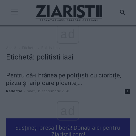
ad
Acasă
Etichete
Politisti iasi
Etichetă: politisti iasi
Pentru că-i hrănea pe polițiști cu ciorbițe,
pizza și aripioare picante,...
Redacţia
-
marți, 15 septembrie 2020
1
ad
Susțineți presa liberă! Donați aici pentru
Ziaristii.com!