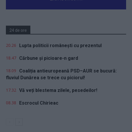
24 de ore
20.26
Lupta politicii românești cu prezentul
18.47
Cărbune și picioare-n gard
18.09
Coaliția antieuropeană PSD–AUR se bucură:
fluviul Dunărea se trece cu piciorul!
17.32
Vă veți blestema zilele, pesedeilor!
08.38
Escrocul Chirieac