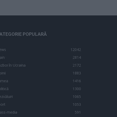
ATEGORIE POPULARĂ
ews
12042
ain
2814
zboi în Ucraina
2172
inii
1883
umea
1416
litică
1300
zvăluiri
1065
ort
1053
ass-media
591