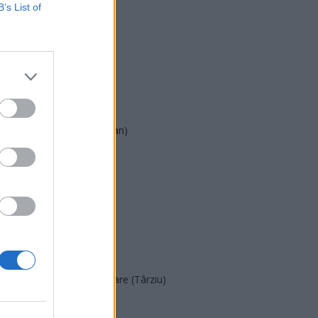
USR
B’s List of
PNL
PSD
AUR
UDMR
PMP (Tomac)
Forța Dreptei (L. Orban)
PNȚMM
REPER
SENS
SOS (Șoșoacă)
POT (Gavrilă)
PACE (Peia)
Acțiunea Conservatoare (Târziu)
PDF (Lazarus)