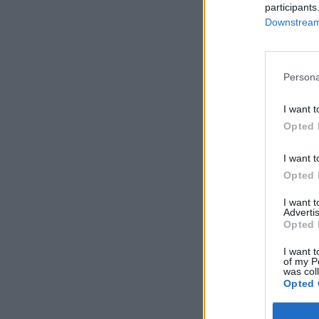
participants
Downstream 
Persona
I want t
Opted 
I want t
Opted 
I want 
Advertis
Opted 
I want t
of my P
was col
Opted 