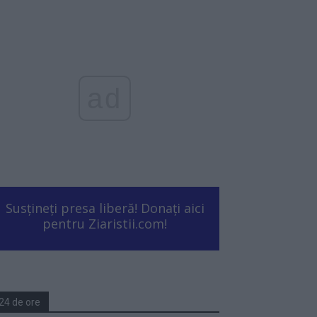
ad
Susțineți presa liberă! Donați aici
pentru Ziaristii.com!
24 de ore