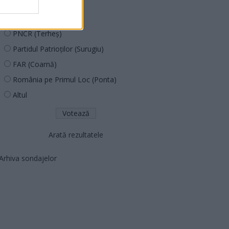
PUSL (D. Voiculescu)
PNȚCD (Pavelescu)
PNCR (Terheș)
Partidul Patrioților (Surugiu)
FAR (Coarnă)
România pe Primul Loc (Ponta)
Altul
Arată rezultatele
Arhiva sondajelor