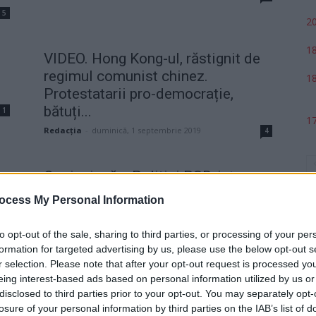
5
20
18
VIDEO. Hong Kong-ul, răstignit de
regimul comunist chinez.
18
Protestatarii pro-democrație,
bătuți...
1
17
Redacţia
-
duminică, 1 septembrie 2019
4
O minciună a Poliției PSD-iste:
„STS a furnizat trei adrese
ocess My Personal Information
greșite”....
2
admin
-
luni, 29 iulie 2019
0
to opt-out of the sale, sharing to third parties, or processing of your per
formation for targeted advertising by us, please use the below opt-out s
r selection. Please note that after your opt-out request is processed y
eing interest-based ads based on personal information utilized by us or
p
disclosed to third parties prior to your opt-out. You may separately opt-
losure of your personal information by third parties on the IAB’s list of