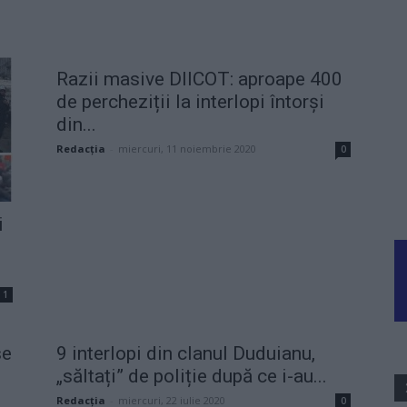
Razii masive DIICOT: aproape 400
de percheziții la interlopi întorși
din...
Redacţia
-
miercuri, 11 noiembrie 2020
0
i
1
se
9 interlopi din clanul Duduianu,
„săltați” de poliție după ce i-au...
Redacţia
-
miercuri, 22 iulie 2020
0