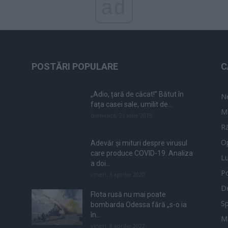
ad
POSTĂRI POPULARE
C
„Adio, țară de căcat!” Bătut în
N
fața casei sale, umilit de...
M
duminică, 21 iulie 2019
Ră
Op
Adevăr și mituri despre virusul
care produce COVID-19. Analiza
L
a doi...
Po
vineri, 3 aprilie 2020
De
Flota rusă nu mai poate
Sp
bombarda Odessa fără „s-o ia
în...
M
vineri, 8 aprilie 2022