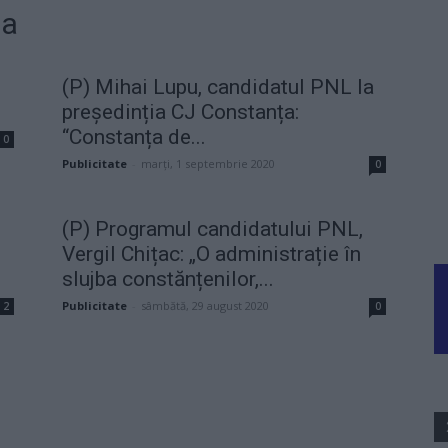
ța
(P) Mihai Lupu, candidatul PNL la
președinția CJ Constanța:
“Constanța de...
0
Publicitate
-
marți, 1 septembrie 2020
0
(P) Programul candidatului PNL,
Vergil Chițac: „O administrație în
slujba constănțenilor,...
Publicitate
-
sâmbătă, 29 august 2020
2
0