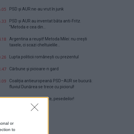
.05
PSD și AUR ne-au vrut în junk
.33
PSD și AUR au inventat bâta anti-Fritz.
”Metoda e cea din...
.18
Argentina a reușit! Metoda Milei: nu crești
taxele, ci scazi cheltuielile...
.26
Lupta politicii românești cu prezentul
.47
Cărbune și picioare-n gard
.09
Coaliția antieuropeană PSD–AUR se bucură:
fluviul Dunărea se trece cu piciorul!
.32
Vă veți blestema zilele, pesedeilor!
sonal or
ection to