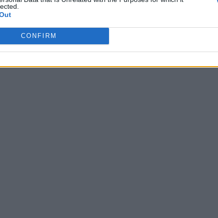
lected.
Out
CONFIRM