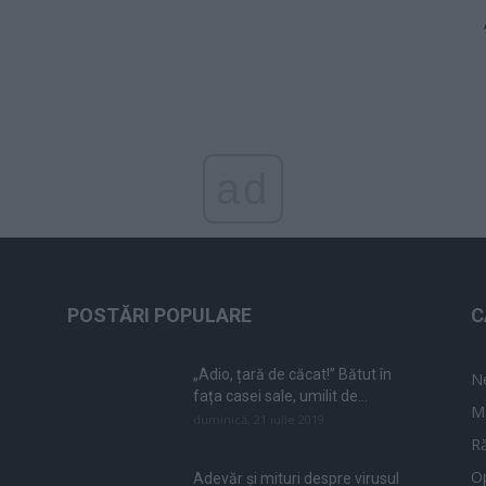
ad
POSTĂRI POPULARE
C
„Adio, țară de căcat!” Bătut în
N
fața casei sale, umilit de...
M
duminică, 21 iulie 2019
Ră
Op
Adevăr și mituri despre virusul