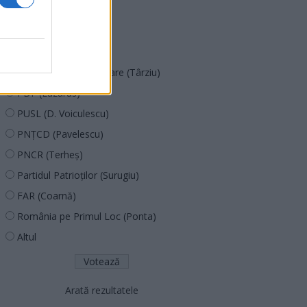
SOS (Șoșoacă)
POT (Gavrilă)
PACE (Peia)
Acțiunea Conservatoare (Târziu)
PDF (Lazarus)
PUSL (D. Voiculescu)
PNȚCD (Pavelescu)
PNCR (Terheș)
Partidul Patrioților (Surugiu)
FAR (Coarnă)
România pe Primul Loc (Ponta)
Altul
Arată rezultatele