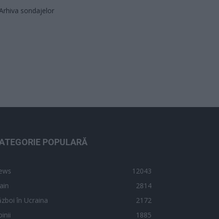
Arhiva sondajelor
ATEGORIE POPULARĂ
ews
12043
ain
2814
zboi în Ucraina
2172
inii
1885