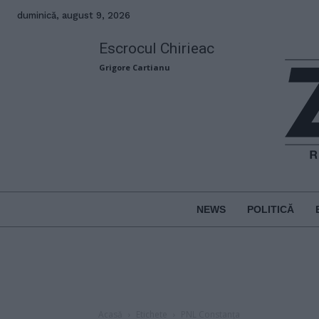
duminică, august 9, 2026
Escrocul Chirieac
Grigore Cartianu
NEWS
POLITICĂ
Acasă
Etichete
PNL Constanța