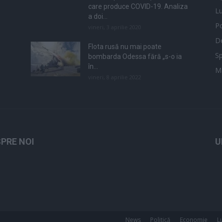
care produce COVID-19. Analiza
L
a doi...
Po
vineri, 3 aprilie 2020
De
Flota rusă nu mai poate
Sp
bombarda Odessa fără „s-o ia
în...
M
vineri, 8 aprilie 2022
PRE NOI
U
News
Politică
Economie
L