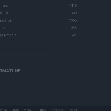
umea
1416
litică
1300
zvăluiri
1065
ort
1053
ass-media
591
RMAȚI-NE
umea
Sport
Viața
Cultură
Diaspora
Opinii