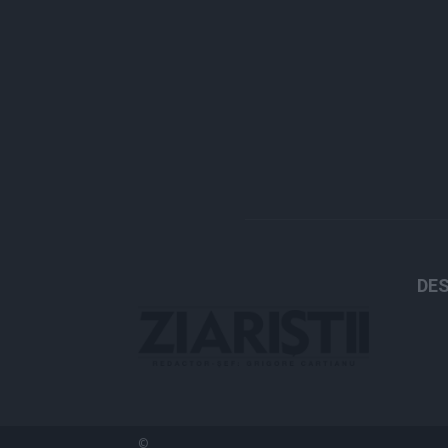
DES
©