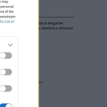
ou may
 personal
out of the
Sondaj
 downstream
B’s List of
Ce partid ați vota dacă alegerile
arlamentare ar avea loc duminica viitoare?
USR
PNL
PSD
AUR
UDMR
PMP (Tomac)
Forța Dreptei (L. Orban)
PNȚMM
REPER
SENS