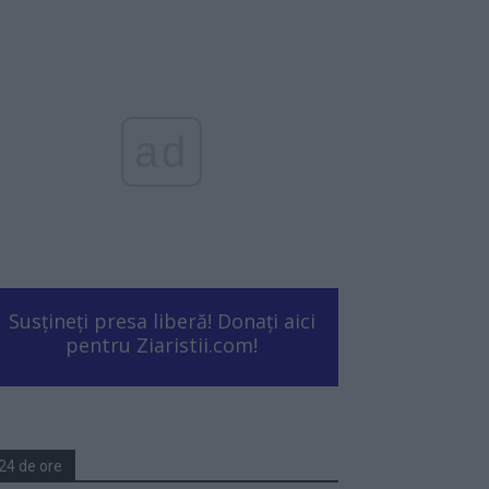
ad
Susțineți presa liberă! Donați aici
pentru Ziaristii.com!
24 de ore