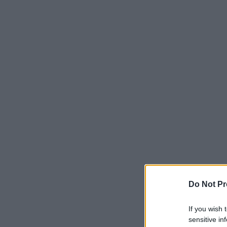
Do Not Pr
If you wish 
sensitive in