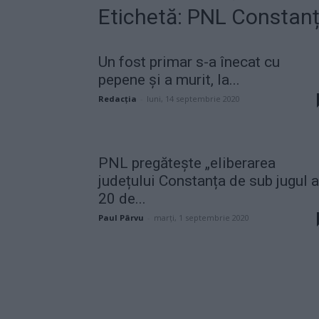
Etichetă: PNL Constan
Un fost primar s-a înecat cu
pepene și a murit, la...
Redacţia
-
luni, 14 septembrie 2020
PNL pregătește „eliberarea
județului Constanța de sub jugul a
20 de...
Paul Pârvu
-
marți, 1 septembrie 2020