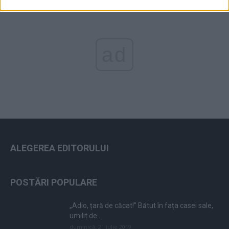
ad
ALEGEREA EDITORULUI
POSTĂRI POPULARE
„Adio, țară de căcat!” Bătut în fața casei sale,
umilit de...
duminică, 21 iulie 2019