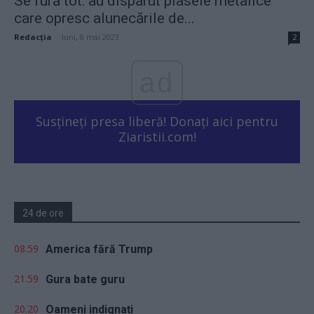
Se fură tot: au dispărut plasele metalice
care opresc alunecările de...
Redacţia
-
luni, 8 mai 2023
2
ad
Susțineți presa liberă! Donați aici pentru
Ziaristii.com!
24 de ore
08.59
America fără Trump
21.59
Gura bate guru
20.20
Oameni indignați