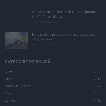
Adevăr și mituri despre virusul care produce
COVID-19. Analiza a doi...
vineri, 3 aprilie 2020
Flota rusă nu mai poate bombarda Odessa
fără „s-o ia în...
vineri, 8 aprilie 2022
CATEGORIE POPULARĂ
News
12043
Main
2814
Război în Ucraina
2172
Opinii
1889
Lumea
1416