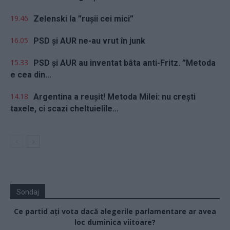
19.46
Zelenski la ”rușii cei mici”
16.05
PSD și AUR ne-au vrut în junk
15.33
PSD și AUR au inventat bâta anti-Fritz. ”Metoda
e cea din...
14.18
Argentina a reușit! Metoda Milei: nu crești
taxele, ci scazi cheltuielile...
Sondaj
Ce partid ați vota dacă alegerile parlamentare ar avea
loc duminica viitoare?