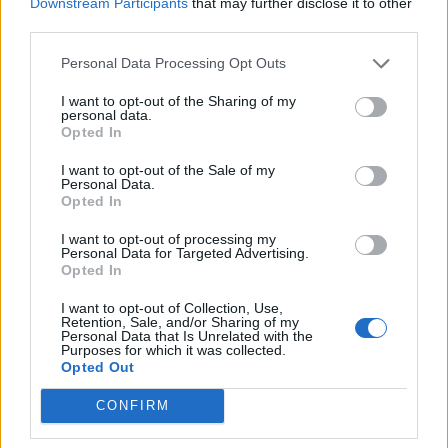
PDF (Lazarus)
Downstream Participants
that may further disclose it to other
third parties.
PUSL (D. Voiculescu)
PNȚCD (Pavelescu)
Personal Data Processing Opt Outs
PNCR (Terheș)
I want to opt-out of the Sharing of my
personal data.
Partidul Patrioților (Surugiu)
Opted In
FAR (Coarnă)
I want to opt-out of the Sale of my
România pe Primul Loc (Ponta)
Personal Data.
Opted In
Altul
I want to opt-out of processing my
Personal Data for Targeted Advertising.
Opted In
Arată rezultatele
I want to opt-out of Collection, Use,
Retention, Sale, and/or Sharing of my
Arhiva sondajelor
Personal Data that Is Unrelated with the
Purposes for which it was collected.
Opted Out
CONFIRM