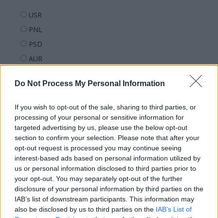
USR
PNL
PSD
AUR
UDMR
Do Not Process My Personal Information
PMP (Tomac)
Forța Dreptei (L. Orban)
If you wish to opt-out of the sale, sharing to third parties, or
PNȚMM
processing of your personal or sensitive information for
targeted advertising by us, please use the below opt-out
REPER
section to confirm your selection. Please note that after your
SENS
opt-out request is processed you may continue seeing
interest-based ads based on personal information utilized by
SOS (Șoșoacă)
us or personal information disclosed to third parties prior to
POT (Gavrilă)
your opt-out. You may separately opt-out of the further
disclosure of your personal information by third parties on the
PACE (Peia)
IAB’s list of downstream participants. This information may
Acțiunea Conservatoare (Târziu)
also be disclosed by us to third parties on the
IAB’s List of