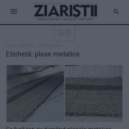
ad
Acasă
Etichete
Plase metalice
Etichetă: plase metalice