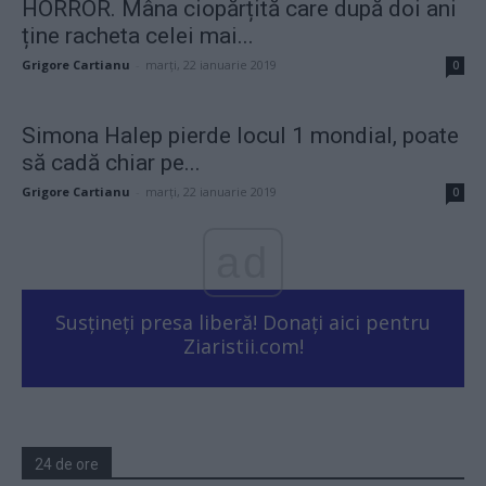
HORROR. Mâna ciopărțită care după doi ani
ține racheta celei mai...
Grigore Cartianu
-
marți, 22 ianuarie 2019
0
Simona Halep pierde locul 1 mondial, poate
să cadă chiar pe...
Grigore Cartianu
-
marți, 22 ianuarie 2019
0
ad
Susțineți presa liberă! Donați aici pentru
Ziaristii.com!
24 de ore