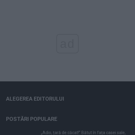
ad
ALEGEREA EDITORULUI
POSTĂRI POPULARE
„Adio, țară de căcat!” Bătut în fața casei sale,