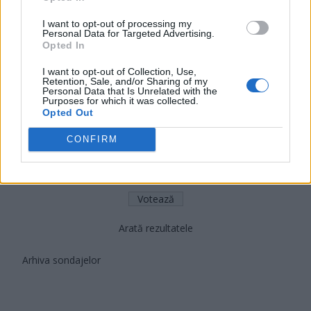
Acțiunea Conservatoare (Târziu)
I want to opt-out of processing my
PDF (Lazarus)
Personal Data for Targeted Advertising.
Opted In
PUSL (D. Voiculescu)
PNȚCD (Pavelescu)
I want to opt-out of Collection, Use,
Retention, Sale, and/or Sharing of my
PNCR (Terheș)
Personal Data that Is Unrelated with the
Purposes for which it was collected.
Partidul Patrioților (Surugiu)
Opted Out
FAR (Coarnă)
CONFIRM
România pe Primul Loc (Ponta)
Altul
Arată rezultatele
Arhiva sondajelor