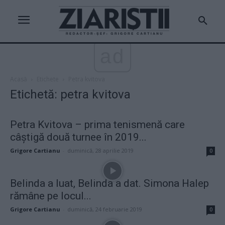
ad
Acasă
Etichete
Petra kvitova
Etichetă: petra kvitova
Petra Kvitova – prima tenismenă care
câștigă două turnee în 2019...
Grigore Cartianu
-
duminică, 28 aprilie 2019
0
Belinda a luat, Belinda a dat. Simona Halep
rămâne pe locul...
Grigore Cartianu
-
duminică, 24 februarie 2019
0