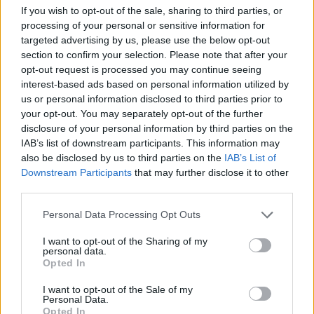
Ce partid ați vota dacă alegerile parlamentare ar avea
If you wish to opt-out of the sale, sharing to third parties, or
loc duminica viitoare?
processing of your personal or sensitive information for
targeted advertising by us, please use the below opt-out
USR
section to confirm your selection. Please note that after your
PNL
opt-out request is processed you may continue seeing
interest-based ads based on personal information utilized by
PSD
us or personal information disclosed to third parties prior to
AUR
your opt-out. You may separately opt-out of the further
disclosure of your personal information by third parties on the
UDMR
IAB’s list of downstream participants. This information may
PMP (Tomac)
also be disclosed by us to third parties on the
IAB’s List of
Downstream Participants
that may further disclose it to other
Forța Dreptei (L. Orban)
third parties.
PNȚMM
Personal Data Processing Opt Outs
REPER
SENS
I want to opt-out of the Sharing of my
personal data.
SOS (Șoșoacă)
Opted In
POT (Gavrilă)
I want to opt-out of the Sale of my
Personal Data.
PACE (Peia)
Opted In