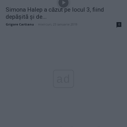
Simona Halep a căzut pe locul 3, fiind
depăşită şi de...
Grigore Cartianu
-
miercuri, 23 ianuarie 2019
0
ad