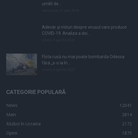
umilit de...
duminică, 21 iulie 2019
Adevăr și mituri despre virusul care produce
COVID-19. Analiza a doi...
vineri, 3 aprilie 2020
Flota rusă nu mai poate bombarda Odessa
fără „s-o ia în...
vineri, 8 aprilie 2022
CATEGORIE POPULARĂ
News
12041
Main
2814
Război în Ucraina
2172
Opinii
1875