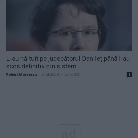
L-au hăituit pe judecătorul Danileț până l-au
scos definitiv din sistem....
Robert Mateescu
-
sâmbătă, 6 ianuarie 2024
1
ad