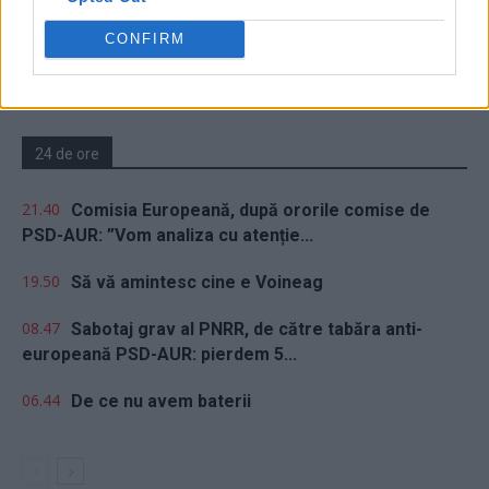
Susțineți presa liberă! Donați aici pentru
Ziaristii.com!
CONFIRM
24 de ore
21.40
Comisia Europeană, după ororile comise de
PSD-AUR: ”Vom analiza cu atenție...
19.50
Să vă amintesc cine e Voineag
08.47
Sabotaj grav al PNRR, de către tabăra anti-
europeană PSD-AUR: pierdem 5...
06.44
De ce nu avem baterii