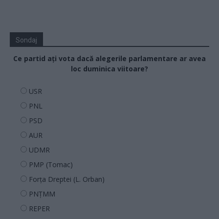
Sondaj
Ce partid ați vota dacă alegerile parlamentare ar avea
loc duminica viitoare?
USR
PNL
PSD
AUR
UDMR
PMP (Tomac)
Forța Dreptei (L. Orban)
PNȚMM
REPER