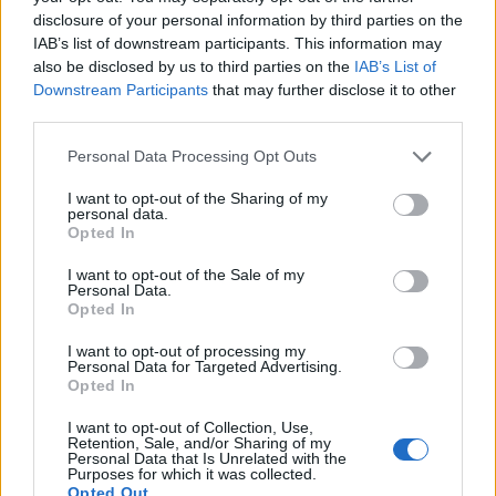
disclosure of your personal information by third parties on the
IAB’s list of downstream participants. This information may
also be disclosed by us to third parties on the
IAB’s List of
Downstream Participants
that may further disclose it to other
third parties.
Personal Data Processing Opt Outs
I want to opt-out of the Sharing of my
Procurorul plagiator Bogdan Licu se
personal data.
pensionează la 52 de ani, cu...
Opted In
Redacţia
-
miercuri, 1 iunie 2022
5
I want to opt-out of the Sale of my
Personal Data.
Opted In
I want to opt-out of processing my
1
2
3
Personal Data for Targeted Advertising.
Opted In
I want to opt-out of Collection, Use,
ad
Retention, Sale, and/or Sharing of my
Personal Data that Is Unrelated with the
Purposes for which it was collected.
Opted Out