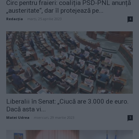
Circ pentru fraieri: coaliția PSD-PNL anunță
„austeritate“, dar îl protejează pe...
Redacţia
-
marți, 25 aprilie 2023
4
Liberalii în Senat: „Ciucă are 3.000 de euro.
Dacă asta vi...
Matei Udrea
-
miercuri, 29 martie 2023
3