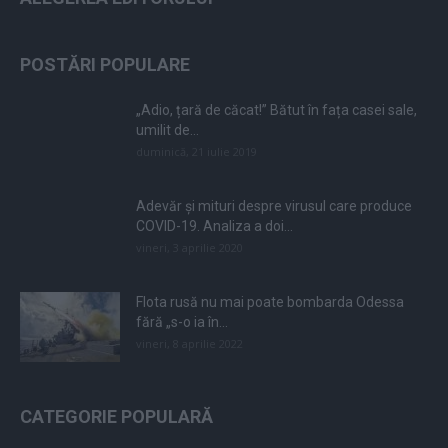
POSTĂRI POPULARE
„Adio, țară de căcat!” Bătut în fața casei sale,
umilit de...
duminică, 21 iulie 2019
Adevăr și mituri despre virusul care produce
COVID-19. Analiza a doi...
vineri, 3 aprilie 2020
Flota rusă nu mai poate bombarda Odessa
fără „s-o ia în...
vineri, 8 aprilie 2022
CATEGORIE POPULARĂ