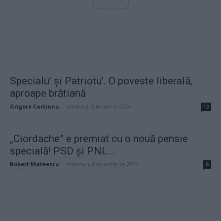
Specialu’ și Patriotu’. O poveste liberală,
aproape brătiană
Grigore Cartianu
-
sâmbătă, 6 ianuarie 2024
13
„Ciordache” e premiat cu o nouă pensie
specială! PSD și PNL...
Robert Mateescu
-
miercuri, 8 noiembrie 2023
6