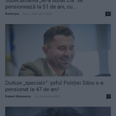
Judecătoarea „M-a sunat Lia” se
pensionează la 51 de ani, cu...
Redacţia
-
luni, 2 februarie 2026
27
Duduie „specialii”: șeful Poliției Sibiu s-a
pensionat la 47 de ani!
Robert Mateescu
-
joi, 8 ianuarie 2026
7