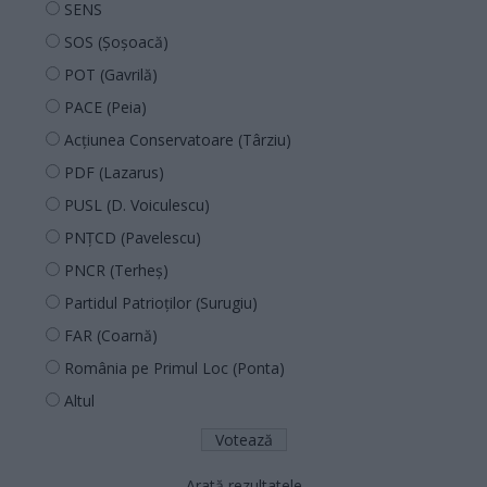
SENS
SOS (Șoșoacă)
POT (Gavrilă)
PACE (Peia)
Acțiunea Conservatoare (Târziu)
PDF (Lazarus)
PUSL (D. Voiculescu)
PNȚCD (Pavelescu)
PNCR (Terheș)
Partidul Patrioților (Surugiu)
FAR (Coarnă)
România pe Primul Loc (Ponta)
Altul
Arată rezultatele