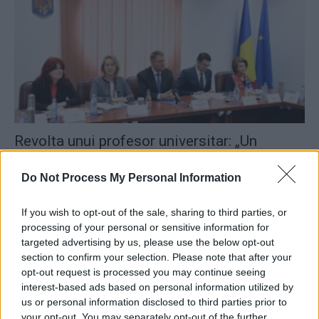
Revolta unui profesor universitar: „Un
general de vârsta mea s-a pensionat...
Do Not Process My Personal Information
Matei Udrea
-
joi, 29 decembrie 2022
4
If you wish to opt-out of the sale, sharing to third parties, or
Netejoru, șeful Inspecției Judiciare cu care
processing of your personal or sensitive information for
PSD a terorizat magistrații reformiști,...
targeted advertising by us, please use the below opt-out
section to confirm your selection. Please note that after your
Redacţia
-
vineri, 24 iunie 2022
7
opt-out request is processed you may continue seeing
interest-based ads based on personal information utilized by
us or personal information disclosed to third parties prior to
your opt-out. You may separately opt-out of the further