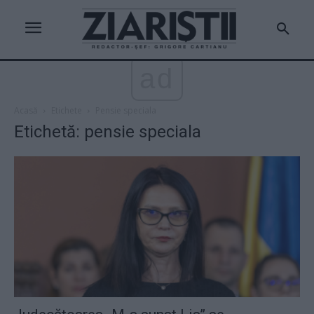
ad
Acasă
Etichete
Pensie speciala
Etichetă: pensie speciala