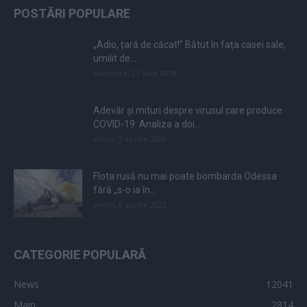
POSTĂRI POPULARE
„Adio, țară de căcat!” Bătut în fața casei sale,
umilit de...
duminică, 21 iulie 2019
Adevăr și mituri despre virusul care produce
COVID-19. Analiza a doi...
vineri, 3 aprilie 2020
Flota rusă nu mai poate bombarda Odessa
fără „s-o ia în...
vineri, 8 aprilie 2022
CATEGORIE POPULARĂ
News
12041
Main
2814