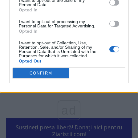
I want to opt-out of the Sale of my
Personal Data.
Opted In
I want to opt-out of processing my
Personal Data for Targeted Advertising.
Opted In
După ce au luptat tot anul cu Occidentul
I want to opt-out of Collection, Use,
Retention, Sale, and/or Sharing of my
putred, Piperea și...
Personal Data that Is Unrelated with the
Purposes for which it was collected.
Redacţia
-
luni, 8 ianuarie 2024
14
Opted Out
CONFIRM
1
2
3
ad
Susțineți presa liberă! Donați aici pentru
Ziaristii.com!