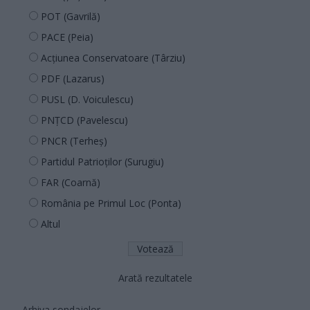
POT (Gavrilă)
PACE (Peia)
Acțiunea Conservatoare (Târziu)
PDF (Lazarus)
PUSL (D. Voiculescu)
PNȚCD (Pavelescu)
PNCR (Terheș)
Partidul Patrioților (Surugiu)
FAR (Coarnă)
România pe Primul Loc (Ponta)
Altul
Arată rezultatele
Arhiva sondajelor