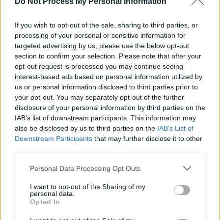
Do Not Process My Personal Information
Cristian Hubali
-
sâmbătă, 17 februarie 2024
2
If you wish to opt-out of the sale, sharing to third parties, or
processing of your personal or sensitive information for
targeted advertising by us, please use the below opt-out
section to confirm your selection. Please note that after your
opt-out request is processed you may continue seeing
interest-based ads based on personal information utilized by
us or personal information disclosed to third parties prior to
your opt-out. You may separately opt-out of the further
disclosure of your personal information by third parties on the
IAB’s list of downstream participants. This information may
also be disclosed by us to third parties on the
IAB’s List of
Rusia se pregătește pentru un război cu
Downstream Participants
that may further disclose it to other
Occidentul în următorul deceniu,...
third parties.
Matei Udrea
-
marți, 13 februarie 2024
0
Personal Data Processing Opt Outs
I want to opt-out of the Sharing of my
personal data.
Opted In