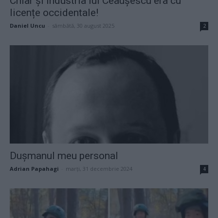
Chiar și industria lui Ceaușescu era cu
licențe occidentale!
Daniel Uncu
-
sâmbătă, 30 august 2025
2
Dușmanul meu personal
Adrian Papahagi
-
marți, 31 decembrie 2024
4