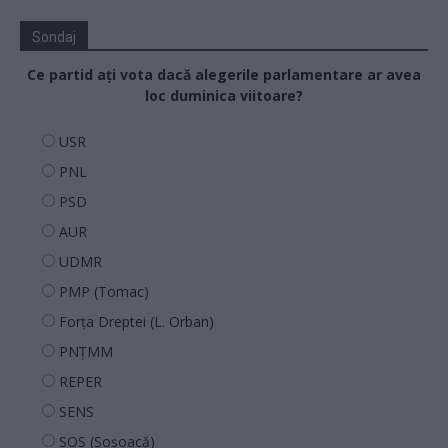
Sondaj
Ce partid ați vota dacă alegerile parlamentare ar avea
loc duminica viitoare?
USR
PNL
PSD
AUR
UDMR
PMP (Tomac)
Forța Dreptei (L. Orban)
PNȚMM
REPER
SENS
SOS (Șoșoacă)