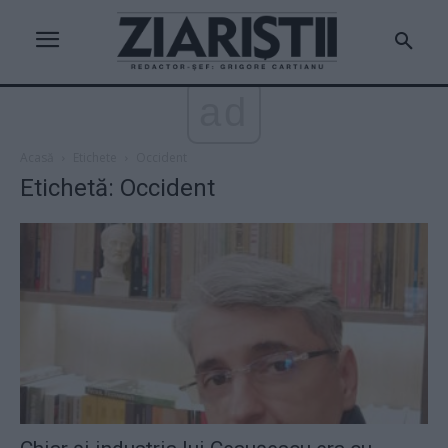
ad
Acasă
Etichete
Occident
Etichetă: Occident