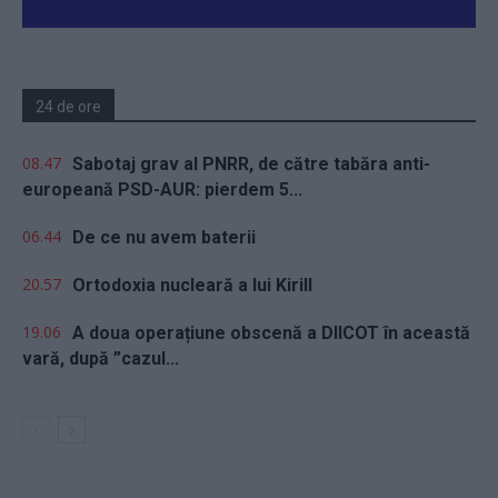
24 de ore
08.47
Sabotaj grav al PNRR, de către tabăra anti-
europeană PSD-AUR: pierdem 5...
06.44
De ce nu avem baterii
20.57
Ortodoxia nucleară a lui Kirill
19.06
A doua operațiune obscenă a DIICOT în această
vară, după ”cazul...