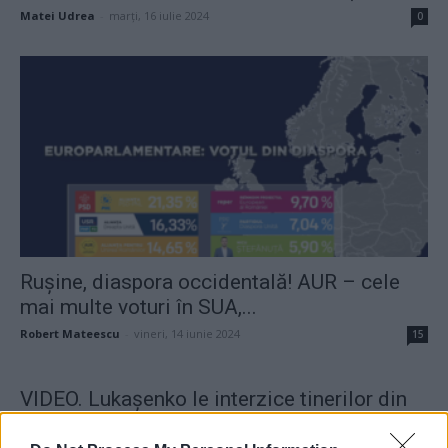
Matei Udrea
-
marți, 16 iulie 2024
0
Rușine, diaspora occidentală! AUR – cele
mai multe voturi în SUA,...
Robert Mateescu
-
vineri, 14 iunie 2024
15
VIDEO. Lukașenko le interzice tinerilor din
Belarus să mai poarte haine...