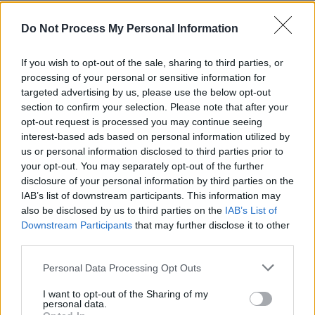
REPER
SENS
Do Not Process My Personal Information
SOS (Șoșoacă)
If you wish to opt-out of the sale, sharing to third parties, or
POT (Gavrilă)
processing of your personal or sensitive information for
PACE (Peia)
targeted advertising by us, please use the below opt-out
section to confirm your selection. Please note that after your
Acțiunea Conservatoare (Târziu)
opt-out request is processed you may continue seeing
PDF (Lazarus)
interest-based ads based on personal information utilized by
us or personal information disclosed to third parties prior to
PUSL (D. Voiculescu)
your opt-out. You may separately opt-out of the further
PNȚCD (Pavelescu)
disclosure of your personal information by third parties on the
IAB’s list of downstream participants. This information may
PNCR (Terheș)
also be disclosed by us to third parties on the
IAB’s List of
Partidul Patrioților (Surugiu)
Downstream Participants
that may further disclose it to other
FAR (Coarnă)
third parties.
România pe Primul Loc (Ponta)
Personal Data Processing Opt Outs
Altul
I want to opt-out of the Sharing of my
personal data.