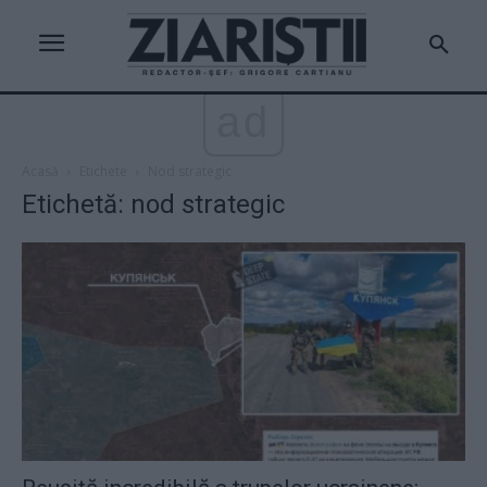
ad
Acasă
Etichete
Nod strategic
Etichetă: nod strategic