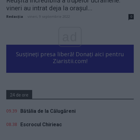
Reușită incredibilă a trupelor ucrainene:
vineri au intrat deja la orașul...
Redacţia
-
vineri, 9 septembrie 2022
0
ad
Susțineți presa liberă! Donați aici pentru
Ziaristii.com!
24 de ore
09.39
Bătălia de la Călugăreni
08.38
Escrocul Chirieac