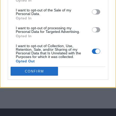
Opted In
Arată rezultatele
I want to opt-out of the Sale of my
Personal Data.
Opted In
Arhiva sondajelor
I want to opt-out of processing my
Personal Data for Targeted Advertising.
Opted In
I want to opt-out of Collection, Use,
Retention, Sale, and/or Sharing of my
Personal Data that Is Unrelated with the
Purposes for which it was collected.
Opted Out
CONFIRM
ad