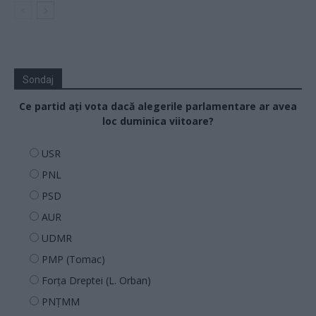
Sondaj
Ce partid ați vota dacă alegerile parlamentare ar avea
loc duminica viitoare?
USR
PNL
PSD
AUR
UDMR
PMP (Tomac)
Forța Dreptei (L. Orban)
PNȚMM