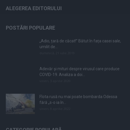
ALEGEREA EDITORULUI
POSTĂRI POPULARE
„Adio, țară de căcat!” Bătut în fața casei sale,
umilit de...
duminică, 21 iulie 2019
Adevăr și mituri despre virusul care produce
COVID-19. Analiza a doi...
vineri, 3 aprilie 2020
Flota rusă nu mai poate bombarda Odessa
fără „s-o ia în...
vineri, 8 aprilie 2022
CATEGORIE POPULARĂ