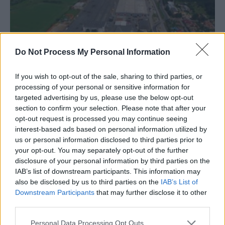
Do Not Process My Personal Information
Gigantul Rheinmetall preia Automecanica
If you wish to opt-out of the sale, sharing to third parties, or
processing of your personal or sensitive information for
Mediaș. Năsui: „Asta ar trebui să se...
targeted advertising by us, please use the below opt-out
Redacţia
-
vineri, 2 februarie 2024
1
section to confirm your selection. Please note that after your
opt-out request is processed you may continue seeing
interest-based ads based on personal information utilized by
us or personal information disclosed to third parties prior to
your opt-out. You may separately opt-out of the further
disclosure of your personal information by third parties on the
IAB’s list of downstream participants. This information may
also be disclosed by us to third parties on the
IAB’s List of
Downstream Participants
that may further disclose it to other
third parties.
Personal Data Processing Opt Outs