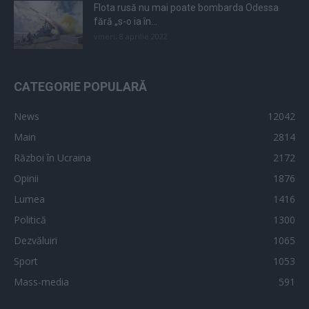
Flota rusă nu mai poate bombarda Odessa
fără „s-o ia în...
vineri, 8 aprilie 2022
CATEGORIE POPULARĂ
News
12042
Main
2814
Război în Ucraina
2172
Opinii
1876
Lumea
1416
Politică
1300
Dezvăluiri
1065
Sport
1053
Mass-media
591