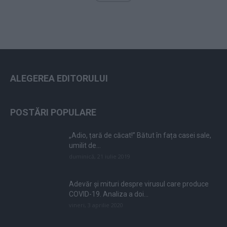
ALEGEREA EDITORULUI
POSTĂRI POPULARE
„Adio, țară de căcat!” Bătut în fața casei sale,
umilit de...
duminică, 21 iulie 2019
Adevăr și mituri despre virusul care produce
COVID-19. Analiza a doi...
vineri, 3 aprilie 2020