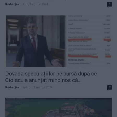
Redacţia
-
luni, 8 aprilie 2024
5
Dovada speculațiilor pe bursă după ce
Ciolacu a anunțat mincinos că...
Redacţia
-
marți, 12 martie 2024
2