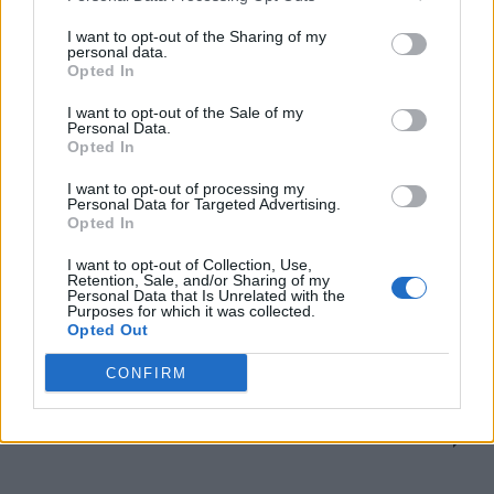
Ciolacu – asalt total asupra sectorului
I want to opt-out of the Sharing of my
privat! Noi biruri de la...
personal data.
Opted In
Matei Udrea
-
joi, 7 decembrie 2023
14
I want to opt-out of the Sale of my
Personal Data.
Opted In
I want to opt-out of processing my
Personal Data for Targeted Advertising.
Opted In
I want to opt-out of Collection, Use,
Retention, Sale, and/or Sharing of my
Personal Data that Is Unrelated with the
Purposes for which it was collected.
Opted Out
Veniturile secretizate ale șefilor ASF:
CONFIRM
180.000 de euro pe an +...
Redacţia
-
joi, 26 octombrie 2023
7