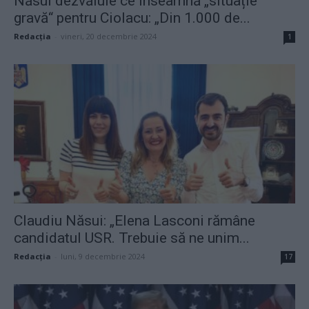
Năsui dezvăluie ce înseamnă „situație
gravă“ pentru Ciolacu: „Din 1.000 de...
Redacţia
-
vineri, 20 decembrie 2024
1
Claudiu Năsui: „Elena Lasconi rămâne
candidatul USR. Trebuie să ne unim...
Redacţia
-
luni, 9 decembrie 2024
17