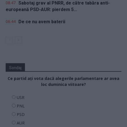
08.47
Sabotaj grav al PNRR, de către tabăra anti-
europeană PSD-AUR: pierdem 5...
06.44
De ce nu avem baterii
Sondaj
Ce partid ați vota dacă alegerile parlamentare ar avea
loc duminica viitoare?
USR
PNL
PSD
AUR