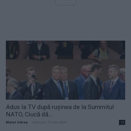
Adus la TV după rușinea de la Summitul
NATO, Ciucă dă...
Matei Udrea
-
miercuri, 17 iulie 2024
12