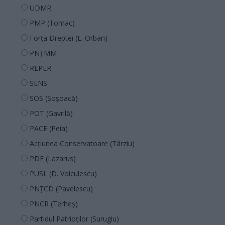
UDMR
PMP (Tomac)
Forța Dreptei (L. Orban)
PNȚMM
REPER
SENS
SOS (Șoșoacă)
POT (Gavrilă)
PACE (Peia)
Acțiunea Conservatoare (Târziu)
PDF (Lazarus)
PUSL (D. Voiculescu)
PNȚCD (Pavelescu)
PNCR (Terheș)
Partidul Patrioților (Surugiu)