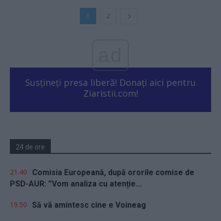
1
2
ad
Susțineți presa liberă! Donați aici pentru
Ziaristii.com!
24 de ore
21.40
Comisia Europeană, după ororile comise de
PSD-AUR: ”Vom analiza cu atenție...
19.50
Să vă amintesc cine e Voineag