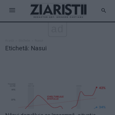
ad
Acasă
Etichete
Nasui
Etichetă: Nasui