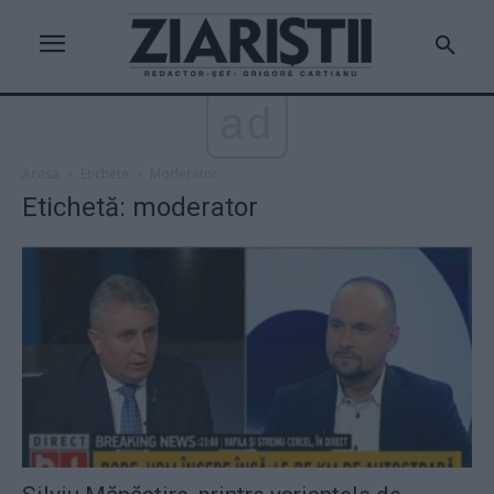
ad
Acasă
Etichete
Moderator
Etichetă: moderator