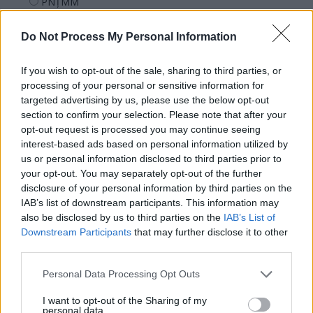
PNȚMM
REPER
Do Not Process My Personal Information
SENS
SOS (Șoșoacă)
If you wish to opt-out of the sale, sharing to third parties, or
POT (Gavrilă)
processing of your personal or sensitive information for
targeted advertising by us, please use the below opt-out
PACE (Peia)
section to confirm your selection. Please note that after your
Acțiunea Conservatoare (Târziu)
opt-out request is processed you may continue seeing
interest-based ads based on personal information utilized by
PDF (Lazarus)
us or personal information disclosed to third parties prior to
PUSL (D. Voiculescu)
your opt-out. You may separately opt-out of the further
disclosure of your personal information by third parties on the
PNȚCD (Pavelescu)
IAB’s list of downstream participants. This information may
PNCR (Terheș)
also be disclosed by us to third parties on the
IAB’s List of
Partidul Patrioților (Surugiu)
Downstream Participants
that may further disclose it to other
third parties.
FAR (Coarnă)
România pe Primul Loc (Ponta)
Personal Data Processing Opt Outs
Altul
I want to opt-out of the Sharing of my
personal data.