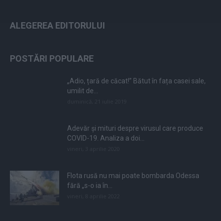
ALEGEREA EDITORULUI
POSTĂRI POPULARE
„Adio, țară de căcat!” Bătut în fața casei sale,
umilit de...
duminică, 21 iulie 2019
Adevăr și mituri despre virusul care produce
COVID-19. Analiza a doi...
vineri, 3 aprilie 2020
Flota rusă nu mai poate bombarda Odessa
fără „s-o ia în...
vineri, 8 aprilie 2022