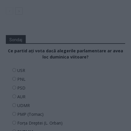
Sondaj
Ce partid ați vota dacă alegerile parlamentare ar avea
loc duminica viitoare?
USR
PNL
PSD
AUR
UDMR
PMP (Tomac)
Forța Dreptei (L. Orban)