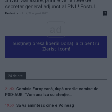
Silviu Mănăstire, printre variantele de
secretar general adjunct al PNL! Fostul...
Redacţia
-
luni, 22 august 2022
2
ad
Susțineți presa liberă! Donați aici pentru
Ziaristii.com!
24 de ore
21.40
Comisia Europeană, după ororile comise de
PSD-AUR: ”Vom analiza cu atenție...
19.50
Să vă amintesc cine e Voineag