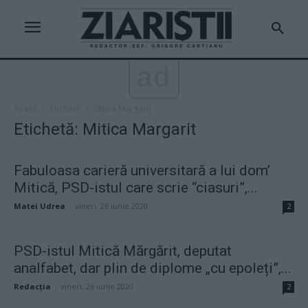
ad
Acasă
Etichete
Mitica Margarit
Etichetă: Mitica Margarit
Fabuloasa carieră universitară a lui dom’
Mitică, PSD-istul care scrie “ciasuri”,...
Matei Udrea
-
vineri, 26 iunie 2020
2
PSD-istul Mitică Mărgărit, deputat
analfabet, dar plin de diplome „cu epoleți”,...
Redacţia
-
vineri, 26 iunie 2020
2