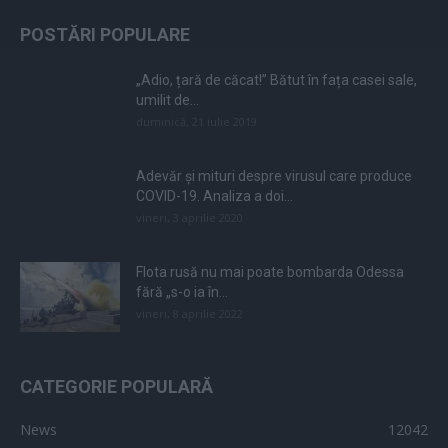
POSTĂRI POPULARE
„Adio, țară de căcat!” Bătut în fața casei sale,
umilit de...
duminică, 21 iulie 2019
Adevăr și mituri despre virusul care produce
COVID-19. Analiza a doi...
vineri, 3 aprilie 2020
Flota rusă nu mai poate bombarda Odessa
fără „s-o ia în...
vineri, 8 aprilie 2022
CATEGORIE POPULARĂ
News
12042