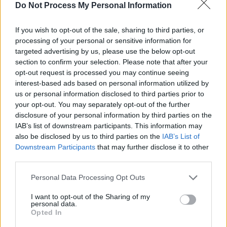
SOS (Șoșoacă)
Do Not Process My Personal Information
POT (Gavrilă)
If you wish to opt-out of the sale, sharing to third parties, or
PACE (Peia)
processing of your personal or sensitive information for
Acțiunea Conservatoare (Târziu)
targeted advertising by us, please use the below opt-out
section to confirm your selection. Please note that after your
PDF (Lazarus)
opt-out request is processed you may continue seeing
PUSL (D. Voiculescu)
interest-based ads based on personal information utilized by
us or personal information disclosed to third parties prior to
PNȚCD (Pavelescu)
your opt-out. You may separately opt-out of the further
PNCR (Terheș)
disclosure of your personal information by third parties on the
Partidul Patrioților (Surugiu)
IAB’s list of downstream participants. This information may
also be disclosed by us to third parties on the
IAB’s List of
FAR (Coarnă)
Downstream Participants
that may further disclose it to other
România pe Primul Loc (Ponta)
third parties.
Altul
Personal Data Processing Opt Outs
I want to opt-out of the Sharing of my
personal data.
Arată rezultatele
Opted In