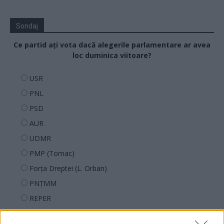
Sondaj
Ce partid ați vota dacă alegerile parlamentare ar avea
loc duminica viitoare?
USR
PNL
PSD
AUR
UDMR
PMP (Tomac)
Forța Dreptei (L. Orban)
PNȚMM
REPER
SENS