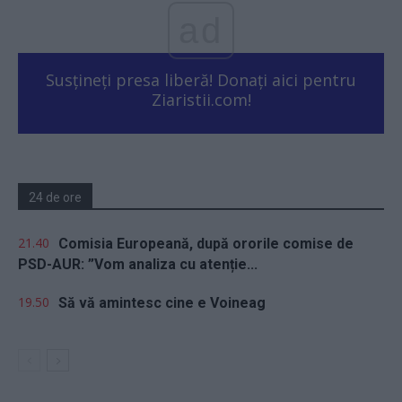
ad
Susțineți presa liberă! Donați aici pentru
Ziaristii.com!
24 de ore
21.40
Comisia Europeană, după ororile comise de
PSD-AUR: ”Vom analiza cu atenție...
19.50
Să vă amintesc cine e Voineag