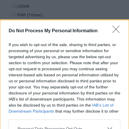
UDMR
PMP (Tomac)
Forța Dreptei (L. Orban)
Do Not Process My Personal Information
PNȚMM
REPER
If you wish to opt-out of the sale, sharing to third parties, or
SENS
processing of your personal or sensitive information for
targeted advertising by us, please use the below opt-out
SOS (Șoșoacă)
section to confirm your selection. Please note that after your
POT (Gavrilă)
opt-out request is processed you may continue seeing
interest-based ads based on personal information utilized by
PACE (Peia)
us or personal information disclosed to third parties prior to
Acțiunea Conservatoare (Târziu)
your opt-out. You may separately opt-out of the further
PDF (Lazarus)
disclosure of your personal information by third parties on the
IAB’s list of downstream participants. This information may
PUSL (D. Voiculescu)
also be disclosed by us to third parties on the
IAB’s List of
PNȚCD (Pavelescu)
Downstream Participants
that may further disclose it to other
third parties.
PNCR (Terheș)
Partidul Patrioților (Surugiu)
Personal Data Processing Opt Outs