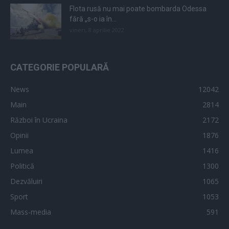
Flota rusă nu mai poate bombarda Odessa
fără „s-o ia în...
vineri, 8 aprilie 2022
CATEGORIE POPULARĂ
News
12042
Main
2814
Război în Ucraina
2172
Opinii
1876
Lumea
1416
Politică
1300
Dezvăluiri
1065
Sport
1053
Mass-media
591