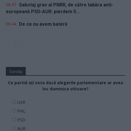
08.47
Sabotaj grav al PNRR, de către tabăra anti-
europeană PSD-AUR: pierdem 5...
06.44
De ce nu avem baterii
Sondaj
Ce partid ați vota dacă alegerile parlamentare ar avea
loc duminica viitoare?
USR
PNL
PSD
AUR