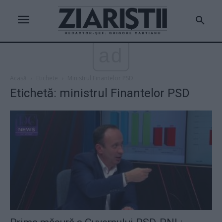
ad
Acasă
Etichete
Ministrul Finantelor PSD
Etichetă: ministrul Finantelor PSD