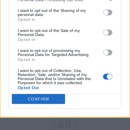
FAR (Coarnă)
I want to opt-out of the Sharing of my
personal data.
România pe Primul Loc (Ponta)
Opted In
Altul
I want to opt-out of the Sale of my
Personal Data.
Opted In
Arată rezultatele
I want to opt-out of processing my
Personal Data for Targeted Advertising.
Opted In
Arhiva sondajelor
I want to opt-out of Collection, Use,
Retention, Sale, and/or Sharing of my
Personal Data that Is Unrelated with the
Purposes for which it was collected.
Opted Out
CONFIRM
ad