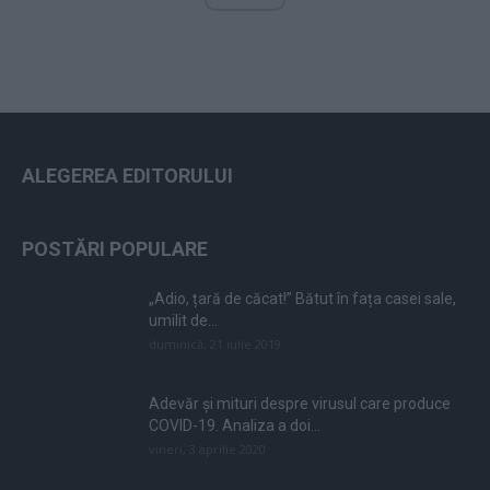
ALEGEREA EDITORULUI
POSTĂRI POPULARE
„Adio, țară de căcat!” Bătut în fața casei sale,
umilit de...
duminică, 21 iulie 2019
Adevăr și mituri despre virusul care produce
COVID-19. Analiza a doi...
vineri, 3 aprilie 2020