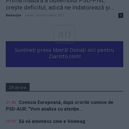
Prima măsură a Guvernului PSD-PNL:
crește deficitul, adică ne îndatorează și...
Redacţia
-
vineri, 26 noiembrie 2021
0
ad
Susțineți presa liberă! Donați aici pentru
Ziaristii.com!
24 de ore
21.40
Comisia Europeană, după ororile comise de
PSD-AUR: ”Vom analiza cu atenție...
19.50
Să vă amintesc cine e Voineag