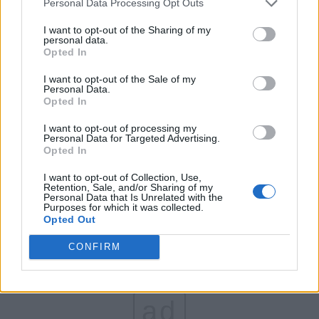
Partidul Patrioților (Surugiu)
Personal Data Processing Opt Outs
FAR (Coarnă)
I want to opt-out of the Sharing of my
personal data.
România pe Primul Loc (Ponta)
Opted In
Altul
I want to opt-out of the Sale of my
Personal Data.
Opted In
Arată rezultatele
I want to opt-out of processing my
Personal Data for Targeted Advertising.
Opted In
Arhiva sondajelor
I want to opt-out of Collection, Use,
Retention, Sale, and/or Sharing of my
Personal Data that Is Unrelated with the
Purposes for which it was collected.
Opted Out
CONFIRM
ad