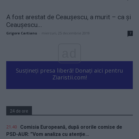
A fost arestat de Ceaușescu, a murit – ca și
Ceaușescu...
Grigore Cartianu
-
miercuri, 25 decembrie 2019
7
ad
Susțineți presa liberă! Donați aici pentru
Ziaristii.com!
24 de ore
21.40
Comisia Europeană, după ororile comise de
PSD-AUR: ”Vom analiza cu atenție...