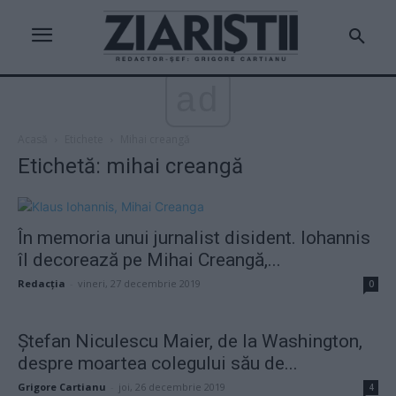
ad
Acasă
Etichete
Mihai creangă
Etichetă: mihai creangă
În memoria unui jurnalist disident. Iohannis
îl decorează pe Mihai Creangă,...
Redacţia
-
vineri, 27 decembrie 2019
0
Ștefan Niculescu Maier, de la Washington,
despre moartea colegului său de...
Grigore Cartianu
-
joi, 26 decembrie 2019
4