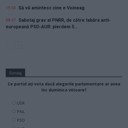
19.50
Să vă amintesc cine e Voineag
08.47
Sabotaj grav al PNRR, de către tabăra anti-
europeană PSD-AUR: pierdem 5...
Sondaj
Ce partid ați vota dacă alegerile parlamentare ar avea
loc duminica viitoare?
USR
PNL
PSD