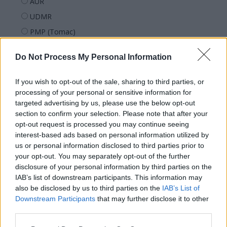
AUR
UDMR
PMP (Tomac)
Forța Dreptei (L. Orban)
Do Not Process My Personal Information
PNȚMM
REPER
If you wish to opt-out of the sale, sharing to third parties, or
SENS
processing of your personal or sensitive information for
targeted advertising by us, please use the below opt-out
SOS (Șoșoacă)
section to confirm your selection. Please note that after your
POT (Gavrilă)
opt-out request is processed you may continue seeing
interest-based ads based on personal information utilized by
PACE (Peia)
us or personal information disclosed to third parties prior to
Acțiunea Conservatoare (Târziu)
your opt-out. You may separately opt-out of the further
disclosure of your personal information by third parties on the
PDF (Lazarus)
IAB’s list of downstream participants. This information may
PUSL (D. Voiculescu)
also be disclosed by us to third parties on the
IAB’s List of
PNȚCD (Pavelescu)
Downstream Participants
that may further disclose it to other
third parties.
PNCR (Terheș)