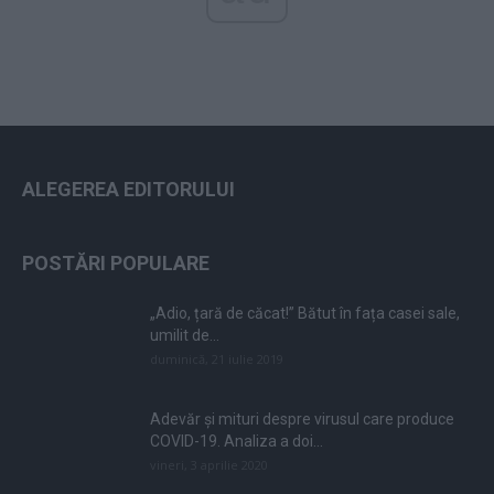
ALEGEREA EDITORULUI
POSTĂRI POPULARE
„Adio, țară de căcat!” Bătut în fața casei sale,
umilit de...
duminică, 21 iulie 2019
Adevăr și mituri despre virusul care produce
COVID-19. Analiza a doi...
vineri, 3 aprilie 2020