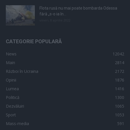
Flota rusă nu mai poate bombarda Odessa
fără „s-o ia în...
vineri, 8 aprilie 2022
CATEGORIE POPULARĂ
News
12042
Main
2814
Război în Ucraina
2172
Opinii
1876
Lumea
1416
Politică
1300
Dezvăluiri
1065
Sport
1053
Mass-media
591