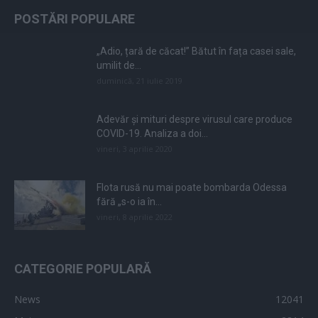
POSTĂRI POPULARE
„Adio, țară de căcat!” Bătut în fața casei sale,
umilit de...
duminică, 21 iulie 2019
Adevăr și mituri despre virusul care produce
COVID-19. Analiza a doi...
vineri, 3 aprilie 2020
Flota rusă nu mai poate bombarda Odessa
fără „s-o ia în...
vineri, 8 aprilie 2022
CATEGORIE POPULARĂ
News
12041