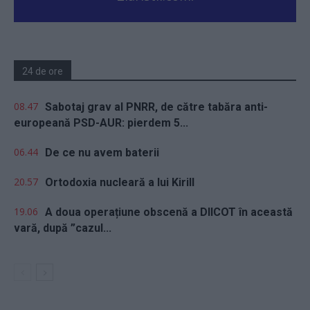
24 de ore
08.47
Sabotaj grav al PNRR, de către tabăra anti-
europeană PSD-AUR: pierdem 5...
06.44
De ce nu avem baterii
20.57
Ortodoxia nucleară a lui Kirill
19.06
A doua operațiune obscenă a DIICOT în această
vară, după ”cazul...