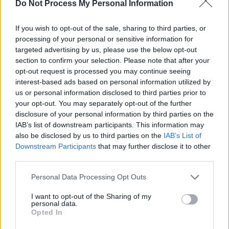
SOS (Șoșoacă)
Do Not Process My Personal Information
POT (Gavrilă)
If you wish to opt-out of the sale, sharing to third parties, or
PACE (Peia)
processing of your personal or sensitive information for
Acțiunea Conservatoare (Târziu)
targeted advertising by us, please use the below opt-out
section to confirm your selection. Please note that after your
PDF (Lazarus)
opt-out request is processed you may continue seeing
PUSL (D. Voiculescu)
interest-based ads based on personal information utilized by
PNȚCD (Pavelescu)
us or personal information disclosed to third parties prior to
your opt-out. You may separately opt-out of the further
PNCR (Terheș)
disclosure of your personal information by third parties on the
Partidul Patrioților (Surugiu)
IAB’s list of downstream participants. This information may
also be disclosed by us to third parties on the
IAB’s List of
FAR (Coarnă)
Downstream Participants
that may further disclose it to other
România pe Primul Loc (Ponta)
third parties.
Altul
Personal Data Processing Opt Outs
I want to opt-out of the Sharing of my
personal data.
Arată rezultatele
Opted In