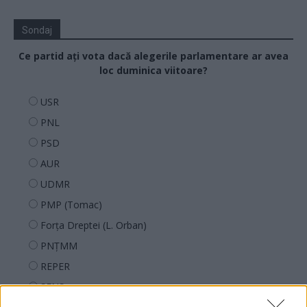
Sondaj
Ce partid ați vota dacă alegerile parlamentare ar avea
loc duminica viitoare?
USR
PNL
PSD
AUR
UDMR
PMP (Tomac)
Forța Dreptei (L. Orban)
PNȚMM
REPER
SENS