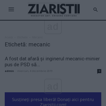
ad
Acasă
Etichete
Mecanic
Etichetă: mecanic
A fost dat afară și inginerul mecanic-minier
pus de PSD să...
admin
-
miercuri, 4 decembrie 2019
0
ad
Susțineți presa liberă! Donați aici pentru
Ziaristii.com!