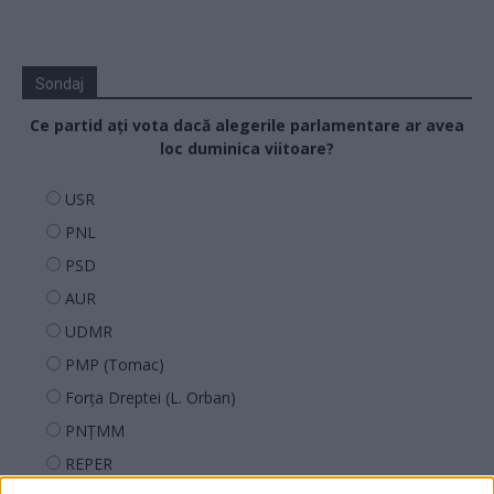
Sondaj
Ce partid ați vota dacă alegerile parlamentare ar avea
loc duminica viitoare?
USR
PNL
PSD
AUR
UDMR
PMP (Tomac)
Forța Dreptei (L. Orban)
PNȚMM
REPER