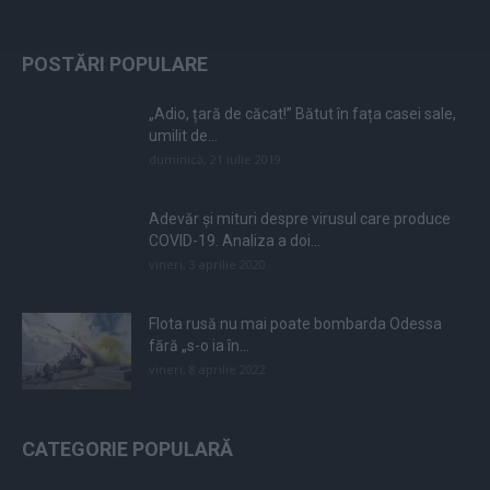
POSTĂRI POPULARE
„Adio, țară de căcat!” Bătut în fața casei sale,
umilit de...
duminică, 21 iulie 2019
Adevăr și mituri despre virusul care produce
COVID-19. Analiza a doi...
vineri, 3 aprilie 2020
Flota rusă nu mai poate bombarda Odessa
fără „s-o ia în...
vineri, 8 aprilie 2022
CATEGORIE POPULARĂ