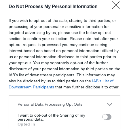
SENS
Do Not Process My Personal Information
SOS (Șoșoacă)
POT (Gavrilă)
If you wish to opt-out of the sale, sharing to third parties, or
PACE (Peia)
processing of your personal or sensitive information for
targeted advertising by us, please use the below opt-out
Acțiunea Conservatoare (Târziu)
section to confirm your selection. Please note that after your
PDF (Lazarus)
opt-out request is processed you may continue seeing
interest-based ads based on personal information utilized by
PUSL (D. Voiculescu)
us or personal information disclosed to third parties prior to
PNȚCD (Pavelescu)
your opt-out. You may separately opt-out of the further
disclosure of your personal information by third parties on the
PNCR (Terheș)
IAB’s list of downstream participants. This information may
Partidul Patrioților (Surugiu)
also be disclosed by us to third parties on the
IAB’s List of
FAR (Coarnă)
Downstream Participants
that may further disclose it to other
third parties.
România pe Primul Loc (Ponta)
Altul
Personal Data Processing Opt Outs
I want to opt-out of the Sharing of my
personal data.
Opted In
Arată rezultatele