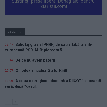
Susțineți presa liberă! Donați aici pentru
Ziaristii.com!
24 de ore
08.47
Sabotaj grav al PNRR, de către tabăra anti-
europeană PSD-AUR: pierdem 5...
06.44
De ce nu avem baterii
20.57
Ortodoxia nucleară a lui Kirill
19.06
A doua operațiune obscenă a DIICOT în această
vară, după ”cazul...