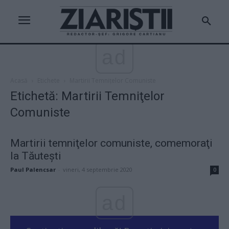
ad
Acasă
Etichete
Martirii Temniţelor Comuniste
Etichetă: Martirii Temniţelor
Comuniste
Martirii temniţelor comuniste, comemoraţi
la Tăuteşti
Paul Palencsar
-
vineri, 4 septembrie 2020
0
ad