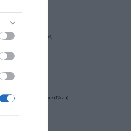
PSD
AUR
UDMR
PMP (Tomac)
Forța Dreptei (L. Orban)
PNȚMM
REPER
SENS
SOS (Șoșoacă)
POT (Gavrilă)
PACE (Peia)
Acțiunea Conservatoare (Târziu)
PDF (Lazarus)
PUSL (D. Voiculescu)
PNȚCD (Pavelescu)