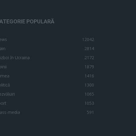
ATEGORIE POPULARĂ
ews
12042
ain
2814
zboi în Ucraina
2172
inii
1879
umea
1416
litică
1300
zvăluiri
1065
ort
1053
ass-media
591