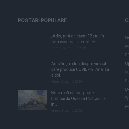
POSTĂRI POPULARE
C
„Adio, țară de căcat!” Bătut în
N
fața casei sale, umilit de...
M
duminică, 21 iulie 2019
Ră
Op
Adevăr și mituri despre virusul
care produce COVID-19. Analiza
L
a doi...
Po
vineri, 3 aprilie 2020
De
Flota rusă nu mai poate
Sp
bombarda Odessa fără „s-o ia
în...
M
vineri, 8 aprilie 2022