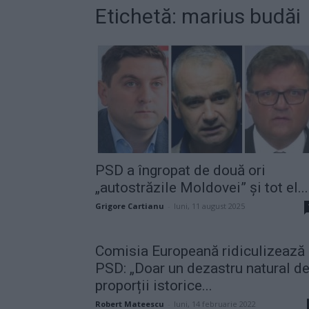
Etichetă: marius budăi
PSD a îngropat de două ori
„autostrăzile Moldovei” și tot el...
Grigore Cartianu
-
luni, 11 august 2025
Comisia Europeană ridiculizează
PSD: „Doar un dezastru natural d
proporții istorice...
Robert Mateescu
-
luni, 14 februarie 2022