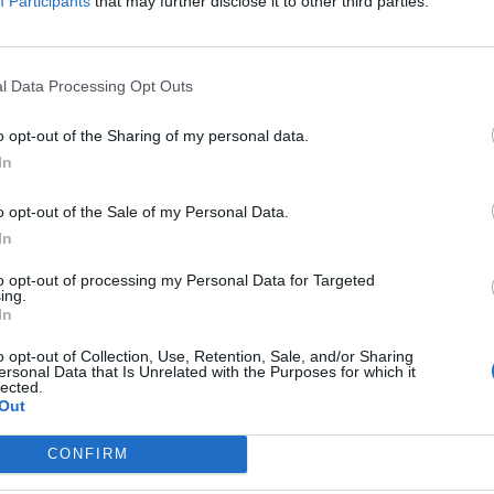
Participants
that may further disclose it to other third parties.
e
l Data Processing Opt Outs
2
o opt-out of the Sharing of my personal data.
In
o opt-out of the Sale of my Personal Data.
Păcăleală: cei 1.200 de lei erau, de
In
fapt, 600. S-a modificat...
to opt-out of processing my Personal Data for Targeted
Redacţia
-
marți, 14 decembrie 2021
0
ing.
In
VIDEO. Budă-i gura ministrului
o opt-out of Collection, Use, Retention, Sale, and/or Sharing
ersonal Data that Is Unrelated with the Purposes for which it
Muncii: „Doi primari PNL, din
lected.
Out
județul Timișoara,...
Cristian Hubali
-
miercuri, 16 octombrie 2019
0
7
CONFIRM