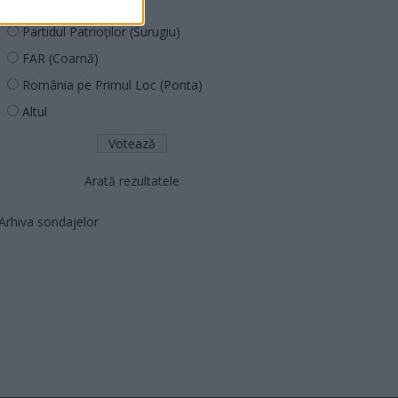
PNCR (Terheș)
Partidul Patrioților (Surugiu)
FAR (Coarnă)
România pe Primul Loc (Ponta)
Altul
Arată rezultatele
Arhiva sondajelor