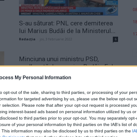
08
18
S-au săturat: PNL cere demiterea
lui Marius Budăi de la Ministerul...
17
Redacţia
-
joi, 3 februarie 2022
6
Minciuna unui ministru PSD,
spulberată de premier. Budăi: „E de
acord...
ocess My Personal Information
Robert Mateescu
-
duminică, 30 ianuarie 2022
2
to opt-out of the sale, sharing to third parties, or processing of your per
formation for targeted advertising by us, please use the below opt-out s
r selection. Please note that after your opt-out request is processed y
p
eing interest-based ads based on personal information utilized by us or
e
disclosed to third parties prior to your opt-out. You may separately opt-
losure of your personal information by third parties on the IAB’s list of
. This information may also be disclosed by us to third parties on the
IA
2