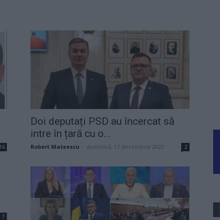
Doi deputați PSD au încercat să
intre în țară cu o...
Robert Mateescu
-
duminică, 17 decembrie 2023
16
2
e
7