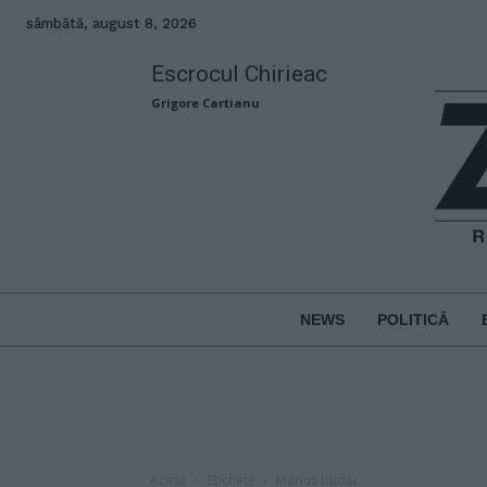
sâmbătă, august 8, 2026
Escrocul Chirieac
Grigore Cartianu
NEWS
POLITICĂ
Acasă
Etichete
Marius budăi