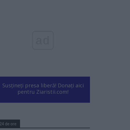
ad
Susțineți presa liberă! Donați aici
pentru Ziaristii.com!
24 de ore