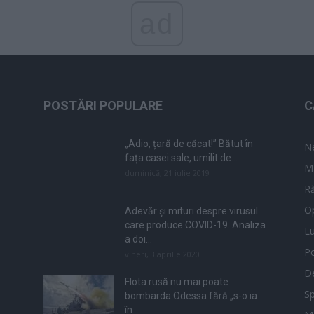
ad
POSTĂRI POPULARE
C
„Adio, țară de căcat!” Bătut în
N
fața casei sale, umilit de...
M
duminică, 21 iulie 2019
Ră
Op
Adevăr și mituri despre virusul
care produce COVID-19. Analiza
L
a doi...
Po
vineri, 3 aprilie 2020
De
Flota rusă nu mai poate
Sp
bombarda Odessa fără „s-o ia
în...