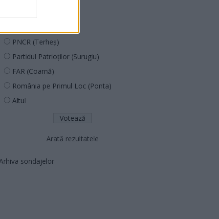
PUSL (D. Voiculescu)
PNȚCD (Pavelescu)
PNCR (Terheș)
Partidul Patrioților (Surugiu)
FAR (Coarnă)
România pe Primul Loc (Ponta)
Altul
Arată rezultatele
Arhiva sondajelor