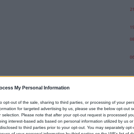
21
19
08
06
ocess My Personal Information
to opt-out of the sale, sharing to third parties, or processing of your per
formation for targeted advertising by us, please use the below opt-out s
r selection. Please note that after your opt-out request is processed y
eing interest-based ads based on personal information utilized by us or
p
disclosed to third parties prior to your opt-out. You may separately opt-
losure of your personal information by third parties on the IAB’s list of