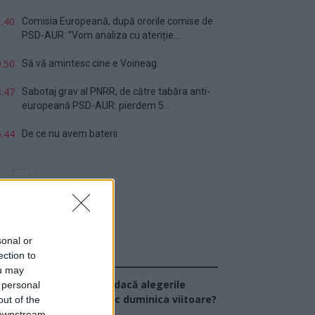
.40
Comisia Europeană, după ororile comise de
PSD-AUR: ”Vom analiza cu atenție...
.50
Să vă amintesc cine e Voineag
.47
Sabotaj grav al PNRR, de către tabăra anti-
europeană PSD-AUR: pierdem 5...
.44
De ce nu avem baterii
sonal or
ection to
Sondaj
ou may
Ce partid ați vota dacă alegerile
 personal
arlamentare ar avea loc duminica viitoare?
out of the
 downstream