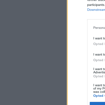
participants
Downstream 
Persona
I want t
Opted 
I want t
Opted 
I want 
Advertis
Opted 
I want t
of my P
was col
Opted 