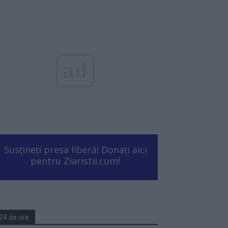
ad
Susțineți presa liberă! Donați aici
pentru Ziaristii.com!
24 de ore