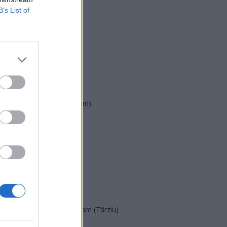
B’s List of
USR
PNL
PSD
AUR
UDMR
PMP (Tomac)
Forța Dreptei (L. Orban)
PNȚMM
REPER
SENS
SOS (Șoșoacă)
POT (Gavrilă)
PACE (Peia)
Acțiunea Conservatoare (Târziu)
PDF (Lazarus)