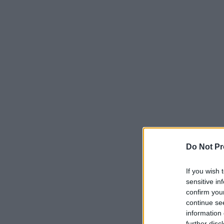
Do Not Pr
If you wish 
sensitive in
confirm you
continue se
information 
further disc