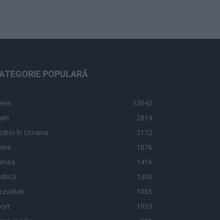
ATEGORIE POPULARĂ
ews
12042
ain
2814
zboi în Ucraina
2172
inii
1876
umea
1416
litică
1300
zvăluiri
1065
ort
1053