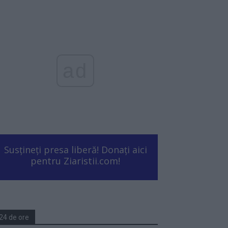
ad
Susțineți presa liberă! Donați aici
pentru Ziaristii.com!
24 de ore