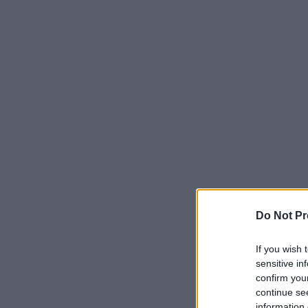
Do Not Pr
If you wish 
sensitive in
confirm you
continue se
information 