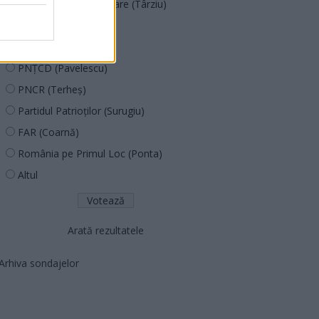
Acțiunea Conservatoare (Târziu)
PDF (Lazarus)
PUSL (D. Voiculescu)
PNȚCD (Pavelescu)
PNCR (Terheș)
Partidul Patrioților (Surugiu)
FAR (Coarnă)
România pe Primul Loc (Ponta)
Altul
Arată rezultatele
Arhiva sondajelor