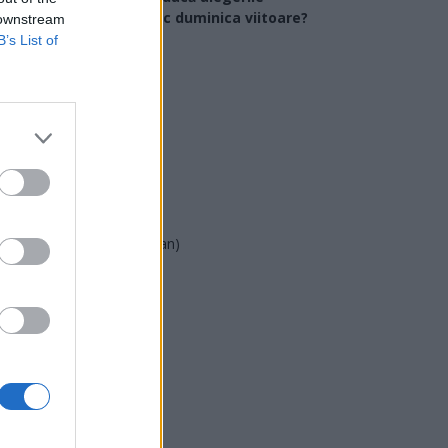
arlamentare ar avea loc duminica viitoare?
 downstream
B’s List of
USR
PNL
PSD
AUR
UDMR
PMP (Tomac)
Forța Dreptei (L. Orban)
PNȚMM
REPER
SENS
SOS (Șoșoacă)
POT (Gavrilă)
PACE (Peia)