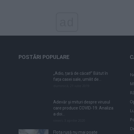
ad
POSTĂRI POPULARE
C
„Adio, țară de căcat!” Bătut în
N
fața casei sale, umilit de...
M
duminică, 21 iulie 2019
Ră
Op
Adevăr și mituri despre virusul
care produce COVID-19. Analiza
L
a doi...
Po
vineri, 3 aprilie 2020
De
Flota rusă nu mai poate