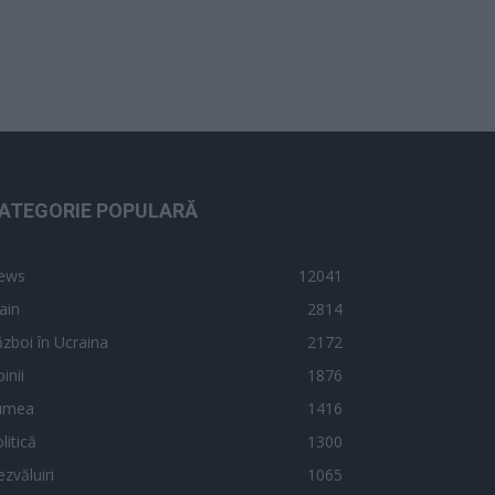
ATEGORIE POPULARĂ
ews
12041
ain
2814
zboi în Ucraina
2172
inii
1876
umea
1416
litică
1300
zvăluiri
1065