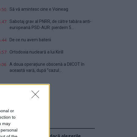
.50
Să vă amintesc cine e Voineag
.47
Sabotaj grav al PNRR, de către tabăra anti-
europeană PSD-AUR: pierdem 5...
.44
De ce nu avem baterii
.57
Ortodoxia nucleară a lui Kirill
.06
A doua operațiune obscenă a DIICOT în
această vară, după ”cazul...
sonal or
ection to
ou may
Sondaj
 personal
Ce partid ați vota dacă alegerile
out of the