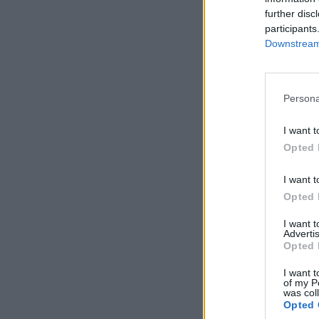
further disc
participants
Downstream 
Persona
I want t
Opted 
I want t
Opted 
I want 
Advertis
Opted 
I want t
of my P
was col
Opted 