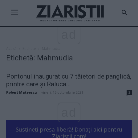
ad
Acasă
Etichete
Mahmudia
Etichetă: Mahmudia
Pontonul inaugurat cu 7 tăietori de panglică,
printre care și Raluca...
Robert Mateescu
-
vineri, 15 octombrie 2021
3
ad
Susțineți presa liberă! Donați aici pentru
Ziaristii.com!