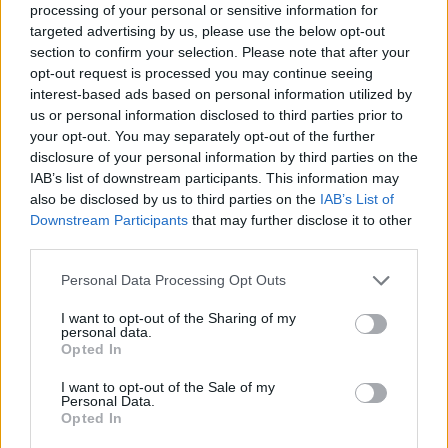
processing of your personal or sensitive information for
PUSL (D. Voiculescu)
targeted advertising by us, please use the below opt-out
PNȚCD (Pavelescu)
section to confirm your selection. Please note that after your
opt-out request is processed you may continue seeing
PNCR (Terheș)
interest-based ads based on personal information utilized by
Partidul Patrioților (Surugiu)
us or personal information disclosed to third parties prior to
your opt-out. You may separately opt-out of the further
FAR (Coarnă)
disclosure of your personal information by third parties on the
România pe Primul Loc (Ponta)
IAB’s list of downstream participants. This information may
Altul
also be disclosed by us to third parties on the
IAB’s List of
Downstream Participants
that may further disclose it to other
third parties.
Arată rezultatele
Personal Data Processing Opt Outs
I want to opt-out of the Sharing of my
Arhiva sondajelor
personal data.
Opted In
I want to opt-out of the Sale of my
Personal Data.
Opted In