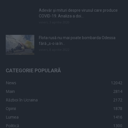
Adevăr și mituri despre virusul care produce
COVID-19. Analiza a doi...
vineri, 3 aprilie 2020
Flota rusă nu mai poate bombarda Odessa
fără „s-o ia în...
vineri, 8 aprilie 2022
CATEGORIE POPULARĂ
News
12042
Main
2814
Război în Ucraina
2172
Opinii
1878
Lumea
1416
Politică
1300