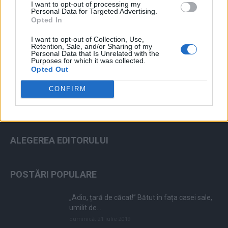
I want to opt-out of processing my
Personal Data for Targeted Advertising.
Opted In
I want to opt-out of Collection, Use,
ad
Retention, Sale, and/or Sharing of my
Personal Data that Is Unrelated with the
Purposes for which it was collected.
Opted Out
CONFIRM
ALEGEREA EDITORULUI
POSTĂRI POPULARE
„Adio, țară de căcat!” Bătut în fața casei sale,
umilit de...
duminică, 21 iulie 2019