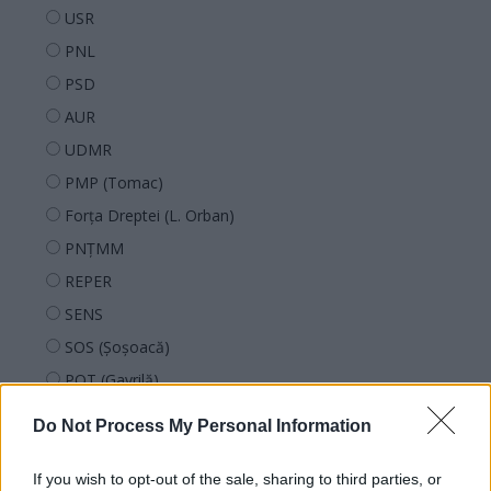
USR
PNL
PSD
AUR
UDMR
PMP (Tomac)
Forța Dreptei (L. Orban)
PNȚMM
REPER
SENS
SOS (Șoșoacă)
POT (Gavrilă)
PACE (Peia)
Do Not Process My Personal Information
Acțiunea Conservatoare (Târziu)
PDF (Lazarus)
If you wish to opt-out of the sale, sharing to third parties, or