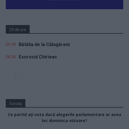
24 de ore
09.39
Bătălia de la Călugăreni
08.38
Escrocul Chirieac
Sondaj
Ce partid ați vota dacă alegerile parlamentare ar avea
loc duminica viitoare?