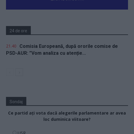
24 de ore
21.40
Comisia Europeană, după ororile comise de
PSD-AUR: ”Vom analiza cu atenție...
Sondaj
Ce partid ați vota dacă alegerile parlamentare ar avea
loc duminica viitoare?
USR