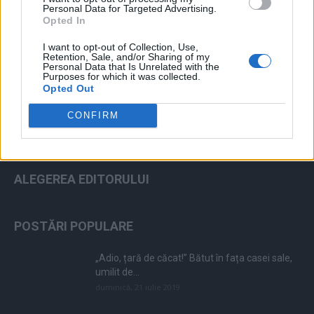
Personal Data for Targeted Advertising.
Opted In
ad
I want to opt-out of Collection, Use,
Retention, Sale, and/or Sharing of my
Personal Data that Is Unrelated with the
Purposes for which it was collected.
Opted Out
CONFIRM
ALEGEREA EDITORULUI
POSTĂRI POPULARE
„Adio, țară de căcat!” Bătut în fața casei sale,
umilit de...
duminică, 21 iulie 2019