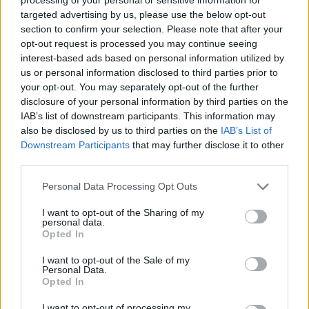
targeted advertising by us, please use the below opt-out
PNȚCD (Pavelescu)
section to confirm your selection. Please note that after your
PNCR (Terheș)
opt-out request is processed you may continue seeing
interest-based ads based on personal information utilized by
Partidul Patrioților (Surugiu)
us or personal information disclosed to third parties prior to
FAR (Coarnă)
your opt-out. You may separately opt-out of the further
disclosure of your personal information by third parties on the
România pe Primul Loc (Ponta)
IAB’s list of downstream participants. This information may
Altul
also be disclosed by us to third parties on the
IAB’s List of
Downstream Participants
that may further disclose it to other
third parties.
Arată rezultatele
Personal Data Processing Opt Outs
Arhiva sondajelor
I want to opt-out of the Sharing of my
personal data.
Opted In
I want to opt-out of the Sale of my
Personal Data.
Opted In
I want to opt-out of processing my