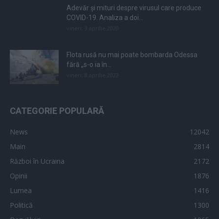
Adevăr și mituri despre virusul care produce
COVID-19. Analiza a doi...
vineri, 3 aprilie 2020
Flota rusă nu mai poate bombarda Odessa
fără „s-o ia în...
vineri, 8 aprilie 2022
CATEGORIE POPULARĂ
News
12042
Main
2814
Război în Ucraina
2172
Opinii
1876
Lumea
1416
Politică
1300