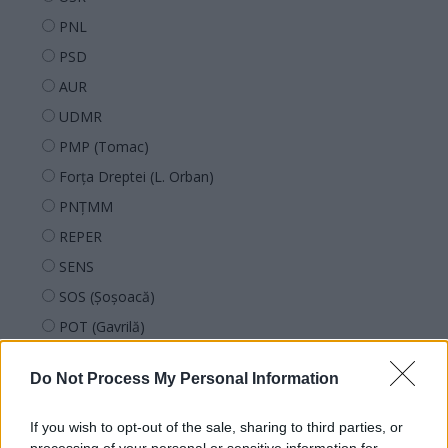
PNL
PSD
AUR
UDMR
PMP (Tomac)
Forța Dreptei (L. Orban)
PNȚMM
REPER
SENS
SOS (Șoșoacă)
POT (Gavrilă)
PACE (Peia)
Do Not Process My Personal Information
Acțiunea Conservatoare (Târziu)
PDF (Lazarus)
If you wish to opt-out of the sale, sharing to third parties, or
PUSL (D. Voiculescu)
processing of your personal or sensitive information for