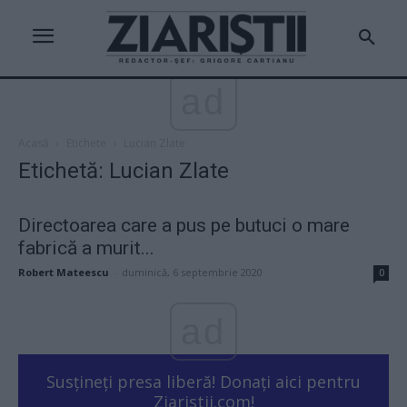
ad
Acasă
Etichete
Lucian Zlate
Etichetă: Lucian Zlate
Directoarea care a pus pe butuci o mare
fabrică a murit...
Robert Mateescu
-
duminică, 6 septembrie 2020
0
ad
Susțineți presa liberă! Donați aici pentru
Ziaristii.com!