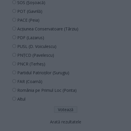
SOS (Șoșoacă)
POT (Gavrilă)
PACE (Peia)
Acțiunea Conservatoare (Târziu)
PDF (Lazarus)
PUSL (D. Voiculescu)
PNȚCD (Pavelescu)
PNCR (Terheș)
Partidul Patrioților (Surugiu)
FAR (Coarnă)
România pe Primul Loc (Ponta)
Altul
Arată rezultatele