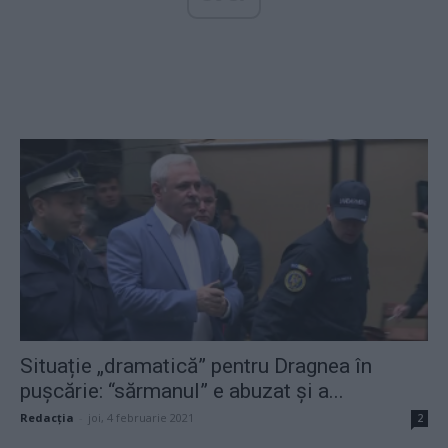
Situație „dramatică” pentru Dragnea în
pușcărie: “sărmanul” e abuzat și a...
Redacţia
-
joi, 4 februarie 2021
2