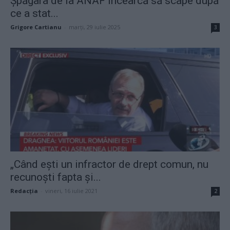
Șpăgara de la ANAF încearcă să scape după
ce a stat...
Grigore Cartianu
-
marți, 29 iulie 2025
3
„Când ești un infractor de drept comun, nu
recunoști fapta și...
Redacţia
-
vineri, 16 iulie 2021
2