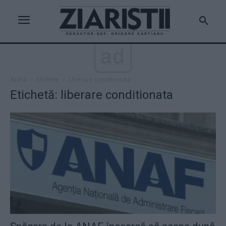
ad
Acasă
Etichete
Liberare conditionata
Etichetă: liberare conditionata