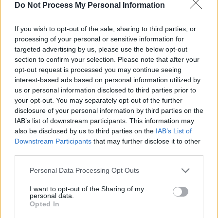
Do Not Process My Personal Information
If you wish to opt-out of the sale, sharing to third parties, or
processing of your personal or sensitive information for
24 de ore
targeted advertising by us, please use the below opt-out
section to confirm your selection. Please note that after your
20.26
Lupta politicii românești cu prezentul
opt-out request is processed you may continue seeing
interest-based ads based on personal information utilized by
18.47
Cărbune și picioare-n gard
us or personal information disclosed to third parties prior to
your opt-out. You may separately opt-out of the further
18.09
disclosure of your personal information by third parties on the
Coaliția antieuropeană PSD–AUR se bucură:
IAB’s list of downstream participants. This information may
fluviul Dunărea se trece cu piciorul!
also be disclosed by us to third parties on the
IAB’s List of
Downstream Participants
that may further disclose it to other
17.32
Vă veți blestema zilele, pesedeilor!
third parties.
08.38
Escrocul Chirieac
Personal Data Processing Opt Outs
I want to opt-out of the Sharing of my
personal data.
Opted In