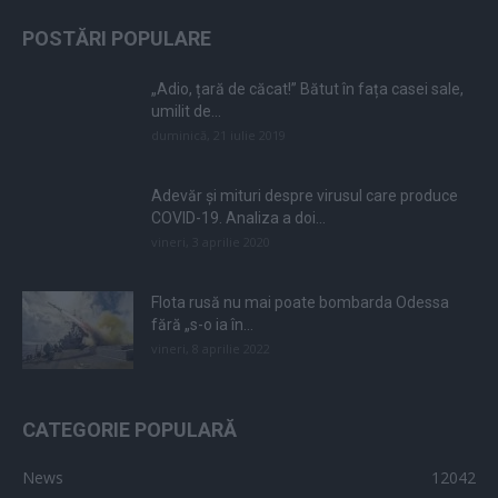
POSTĂRI POPULARE
„Adio, țară de căcat!” Bătut în fața casei sale,
umilit de...
duminică, 21 iulie 2019
Adevăr și mituri despre virusul care produce
COVID-19. Analiza a doi...
vineri, 3 aprilie 2020
Flota rusă nu mai poate bombarda Odessa
fără „s-o ia în...
vineri, 8 aprilie 2022
CATEGORIE POPULARĂ
News
12042