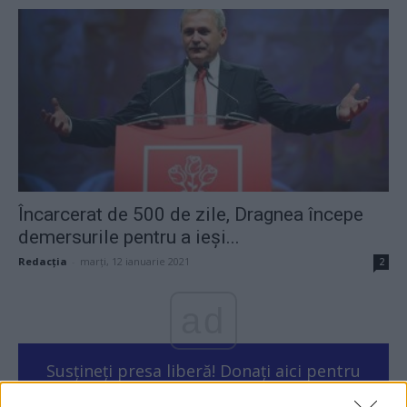
Încarcerat de 500 de zile, Dragnea începe
demersurile pentru a ieși...
Redacţia
-
marți, 12 ianuarie 2021
2
ad
Susțineți presa liberă! Donați aici pentru
Ziaristii.com!