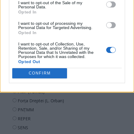
I want to opt-out of the Sale of my
Personal Data.
Opted In
Sondaj
I want to opt-out of processing my
Ce partid ați vota dacă alegerile parlamentare ar avea
Personal Data for Targeted Advertising.
Opted In
loc duminica viitoare?
I want to opt-out of Collection, Use,
USR
Retention, Sale, and/or Sharing of my
Personal Data that Is Unrelated with the
PNL
Purposes for which it was collected.
Opted Out
PSD
CONFIRM
AUR
UDMR
PMP (Tomac)
Forța Dreptei (L. Orban)
PNȚMM
REPER
SENS