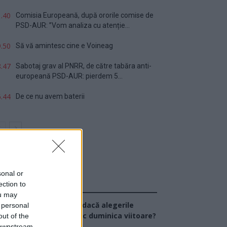
.40
Comisia Europeană, după ororile comise de
PSD-AUR: ”Vom analiza cu atenție...
.50
Să vă amintesc cine e Voineag
.47
Sabotaj grav al PNRR, de către tabăra anti-
europeană PSD-AUR: pierdem 5...
.44
De ce nu avem baterii
sonal or
ection to
Sondaj
ou may
Ce partid ați vota dacă alegerile
 personal
arlamentare ar avea loc duminica viitoare?
out of the
 downstream