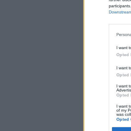
participants
Downstream 
Persona
I want t
Opted 
I want t
Opted 
I want 
Advertis
Opted 
I want t
of my P
was col
Opted 