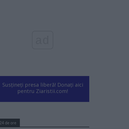
ad
Susțineți presa liberă! Donați aici
pentru Ziaristii.com!
24 de ore