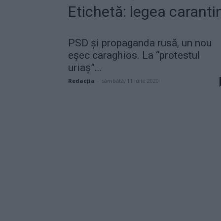
Etichetă: legea carantine
PSD și propaganda rusă, un nou
eșec caraghios. La “protestul
uriaș”...
Redacţia
-
sâmbătă, 11 iulie 2020