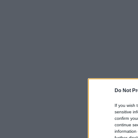
Do Not Pr
If you wish 
sensitive in
confirm you
continue se
information 
further disc