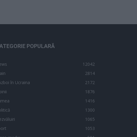
ATEGORIE POPULARĂ
ews
12042
ain
2814
zboi în Ucraina
2172
inii
1876
umea
1416
litică
1300
zvăluiri
1065
ort
1053