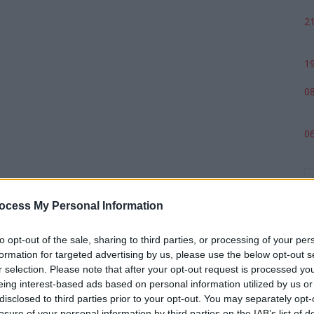
21
19
08
06
ocess My Personal Information
to opt-out of the sale, sharing to third parties, or processing of your per
formation for targeted advertising by us, please use the below opt-out s
r selection. Please note that after your opt-out request is processed y
eing interest-based ads based on personal information utilized by us or
p
disclosed to third parties prior to your opt-out. You may separately opt-
losure of your personal information by third parties on the IAB’s list of