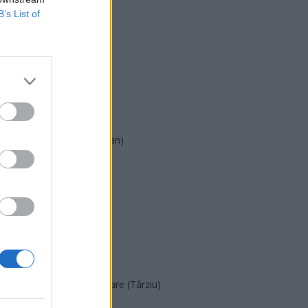
B’s List of
USR
PNL
PSD
AUR
UDMR
PMP (Tomac)
Forța Dreptei (L. Orban)
PNȚMM
REPER
SENS
SOS (Șoșoacă)
POT (Gavrilă)
PACE (Peia)
Acțiunea Conservatoare (Târziu)
PDF (Lazarus)