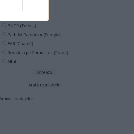
PUSL (D. Voiculescu)
PNȚCD (Pavelescu)
PNCR (Terheș)
Partidul Patrioților (Surugiu)
FAR (Coarnă)
România pe Primul Loc (Ponta)
Altul
Arată rezultatele
Arhiva sondajelor