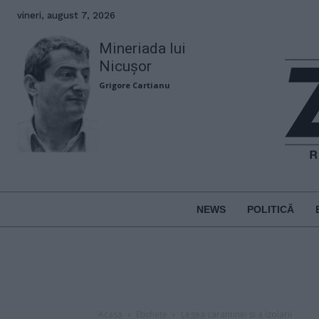
vineri, august 7, 2026
Mineriada lui
Nicușor
Grigore Cartianu
NEWS
POLITICĂ
Acasă
Etichete
Legea carantinei si a izolarii